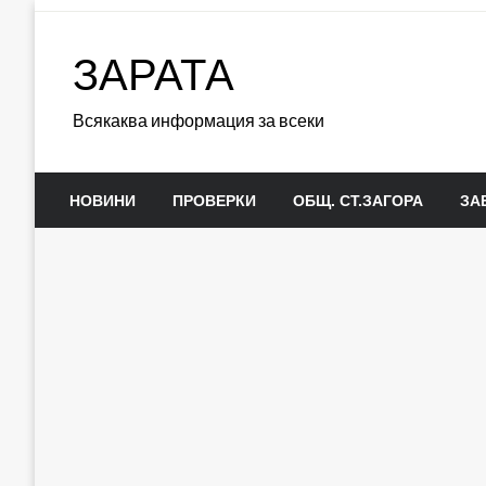
Skip
to
ЗАРАТА
content
Всякаква информация за всеки
НОВИНИ
ПРОВЕРКИ
ОБЩ. СТ.ЗАГОРА
ЗА