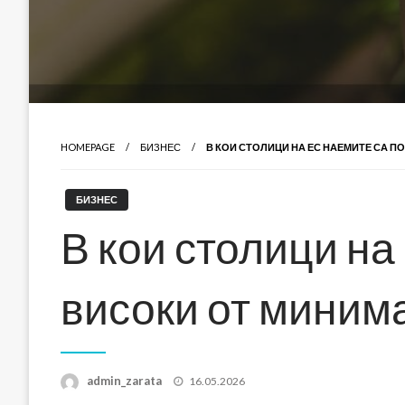
HOMEPAGE
БИЗНЕС
В КОИ СТОЛИЦИ НА ЕС НАЕМИТЕ СА 
БИЗНЕС
В кои столици на
високи от миним
Posted
admin_zarata
16.05.2026
on