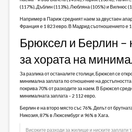
(117%), Дъблин (113%), Любляна (105%) и Вилнюс (
Например в Париж средният наем за двустаен апар
Франция е 1 823 евро. В Мадрид съотношението е 1 
Брюксел и Берлин – 
за хората на минима
За разлика от останалите столици, Брюксел се откр
минимална заплата по отношение на достъпността 
покрива 70% от разходите за наем. В Брюксел средн
минималната заплата – 2 112 евро.
Берлин е на второ място със 76%. Делът от брутнат
Никозия, 87% в Люксембург и 96% в Хага.
Високите разходи за жилище и ниските заплати т