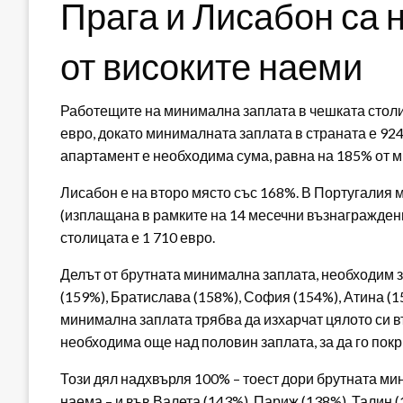
Прага и Лисабон са 
от високите наеми
Работещите на минимална заплата в чешката столиц
евро, докато минималната заплата в страната е 924
апартамент е необходима сума, равна на 185% от 
Лисабон е на второ място със 168%. В Португалия
(изплащана в рамките на 14 месечни възнаграждени
столицата е 1 710 евро.
Делът от брутната минимална заплата, необходим 
(159%), Братислава (158%), София (154%), Атина (15
минимална заплата трябва да изхарчат цялото си в
необходима още над половин заплата, за да го покр
Този дял надхвърля 100% – тоест дори брутната ми
наема – и във Валета (143%), Париж (138%), Талин 