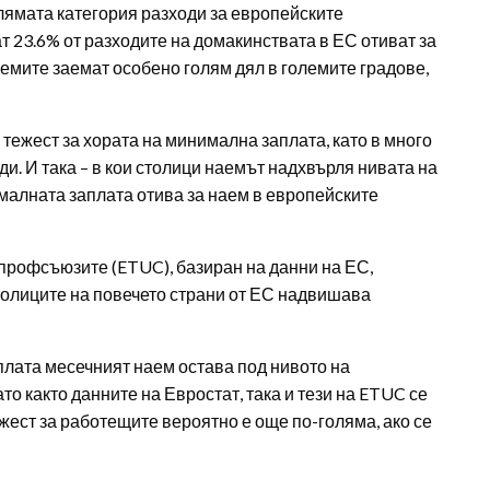
лямата категория разходи за европейските
 23.6% от разходите на домакинствата в ЕС отиват за
Наемите заемат особено голям дял в големите градове,
тежест за хората на минимална заплата, като в много
. И така – в кои столици наемът надхвърля нивата на
малната заплата отива за наем в европейските
профсъюзите (ETUC), базиран на данни на ЕС,
толиците на повечето страни от ЕС надвишава
плата месечният наем остава под нивото на
о както данните на Евростат, така и тези на ETUC се
жест за работещите вероятно е още по-голяма, ако се