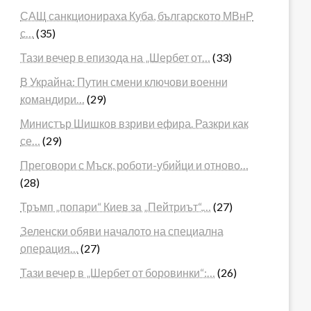
САЩ санкционираха Куба, българското МВнР
с…
(35)
Тази вечер в епизода на „Шербет от…
(33)
В Украйна: Путин смени ключови военни
командири…
(29)
Министър Шишков взриви ефира. Разкри как
се…
(29)
Преговори с Мъск, роботи-убийци и отново…
(28)
Тръмп „попари“ Киев за „Пейтриът“,…
(27)
Зеленски обяви началото на специална
операция…
(27)
Тази вечер в „Шербет от боровинки“:…
(26)