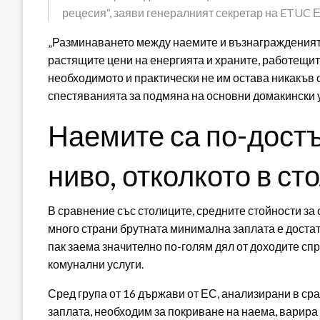
рецесия“, заяви генералният секретар на ETUC Е
„Разминаването между наемите и възнагражденията
растящите цени на енергията и храните, работещит
необходимото и практически не им остава никакъв
спестяванията за подмяна на основни домакински у
Наемите са по-дост
ниво, отколкото в ст
В сравнение със столиците, средните стойности за
много страни брутната минимална заплата е достат
пак заема значително по-голям дял от доходите сп
комунални услуги.
Сред група от 16 държави от ЕС, анализирани в ср
заплата, необходим за покриване на наема, варира