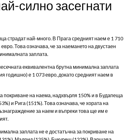
най-силно засегнати
а страдат най-много. В Прага средният наем е 1 710
 евро. Това означава, че за наемането на двустаен
минималната заплата.
 месечната еквивалентна брутна минимална заплата
я годишно) е 1 073 евро, докато средният наем в
за покриване на наема, надхвърля 150% и в Будапеща
3%) и Рига (151%). Това означава, че хората на
ъзнаграждение за наем и въпреки това ще им е
ият.
нимална заплата не е достатъчна за покриване на
(131%), Мадрид (125%), Букурещ (122%), Варшава