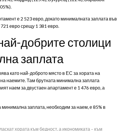
105%).
тамент е 2 523 евро, докато минималната заплата във
721 евро срещу 1 381 евро.
най-добрите столици
лна заплата
оява като най-доброто място в ЕС за хората на
на наемите. Там брутната минимална заплата
ият наем за двустаен апартамент е 1 476 евро, а
а минимална заплата, необходим за наем, е 85% в
ласкат хората към бедност, а икономиката – към