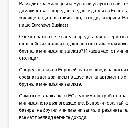
Разходите за жилище и комунални услуги са най-го
домакинства. Според последните данни на Евростат
жилище, вода, електричество, газ и други горива. 
пише Euronews Business.
Още по-важно е, че наемът представлява сериозна 
европейски столици надвишава месечните им доходи
брутната минимална заплата? И каква част от мини
столици?
Според анализ на Европейската конфедерация на 
средната цена за наем на двустаен апартамент в с
брутната минимална заплата.
Само в пет държави от ЕС с минимална работна за
минималното възнаграждение. Въпреки това, тъй кат
базират на брутни минимални заплати, реалната те
вземат предвид нетните доходи.