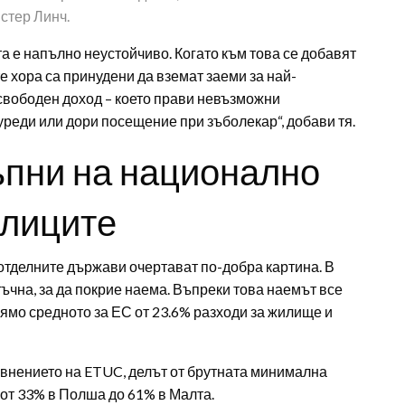
стер Линч.
 е напълно неустойчиво. Когато към това се добавят
е хора са принудени да вземат заеми за най-
 свободен доход – което прави невъзможни
реди или дори посещение при зъболекар“, добави тя.
ъпни на национално
олиците
 отделните държави очертават по-добра картина. В
ъчна, за да покрие наема. Въпреки това наемът все
рямо средното за ЕС от 23.6% разходи за жилище и
авнението на ETUC, делът от брутната минимална
 от 33% в Полша до 61% в Малта.