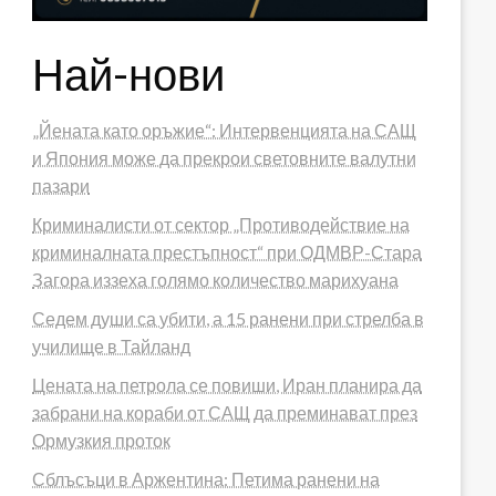
Най-нови
„Йената като оръжие“: Интервенцията на САЩ
и Япония може да прекрои световните валутни
пазари
Криминалисти от сектор „Противодействие на
криминалната престъпност“ при ОДМВР-Стара
Загора иззеха голямо количество марихуана
Седем души са убити, а 15 ранени при стрелба в
училище в Тайланд
Цената на петрола се повиши, Иран планира да
забрани на кораби от САЩ да преминават през
Ормузкия проток
Сблъсъци в Аржентина: Петима ранени на