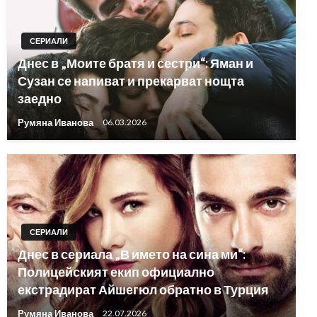
СЕРИАЛИ
Днес в „Моите братя и сестри“: Яман и
Сузан се напиват и прекарват нощта
заедно
Румяна Иванова
06.03.2026
СЕРИАЛИ
Днес в сериала „В името на сина ми“:
Полицейският екип официално
екстрадират Айшегюл обратно в Турция
Румяна Иванова
22.07.2026