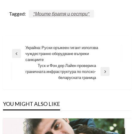
Tagged:
"Моите братя и сестри"
Навигация
Украйна: Руски оръжеен гигант използва
чуждестранно оборудване въпреки
Previous
санкциите
Post
Туск и Фон дер Лайен провериха
граничната инфраструктура по полско-
Next
беларуската граница
Post
YOU MIGHT ALSO LIKE