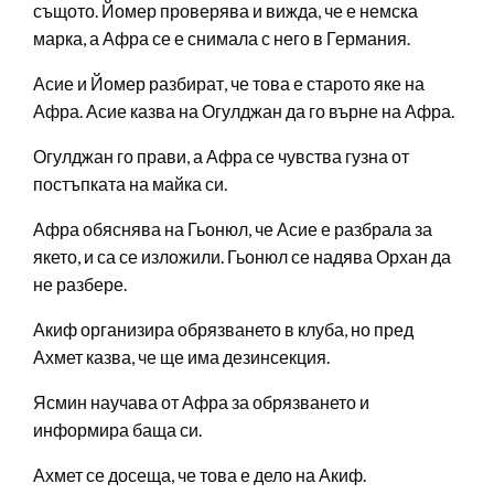
същото. Йомер проверява и вижда, че е немска
марка, а Афра се е снимала с него в Германия.
Асие и Йомер разбират, че това е старото яке на
Афра. Асие казва на Огулджан да го върне на Афра.
Огулджан го прави, а Афра се чувства гузна от
постъпката на майка си.
Афра обяснява на Гьонюл, че Асие е разбрала за
якето, и са се изложили. Гьонюл се надява Орхан да
не разбере.
Акиф организира обрязването в клуба, но пред
Ахмет казва, че ще има дезинсекция.
Ясмин научава от Афра за обрязването и
информира баща си.
Ахмет се досеща, че това е дело на Акиф.