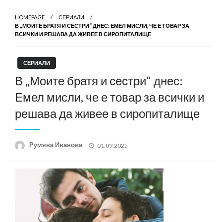
HOMEPAGE
СЕРИАЛИ
В „МОИТЕ БРАТЯ И СЕСТРИ“ ДНЕС: ЕМЕЛ МИСЛИ, ЧЕ Е ТОВАР ЗА
ВСИЧКИ И РЕШАВА ДА ЖИВЕЕ В СИРОПИТАЛИЩЕ
СЕРИАЛИ
В „Моите братя и сестри“ днес:
Емел мисли, че е товар за всички и
решава да живее в сиропиталище
Posted
Румяна Иванова
01.09.2025
on