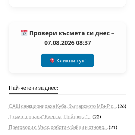
Провери късмета си днес –
07.08.2026 08:37
Кликни тук!
Най-четени за днес:
САЩ санкционираха Куба, българското МВнР с…
(26)
Тръмп „попари“ Киев за „Пейтриът“,…
(22)
Преговори с Мъск, роботи-убийци и отново…
(21)