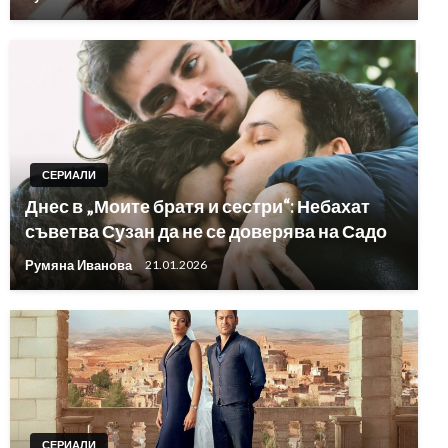
СЕРИАЛИ
Днес в „Моите братя и сестри“: Небахат
съветва Сузан да не се доверява на Садо
Румяна Иванова
21.01.2026
СЕРИАЛИ