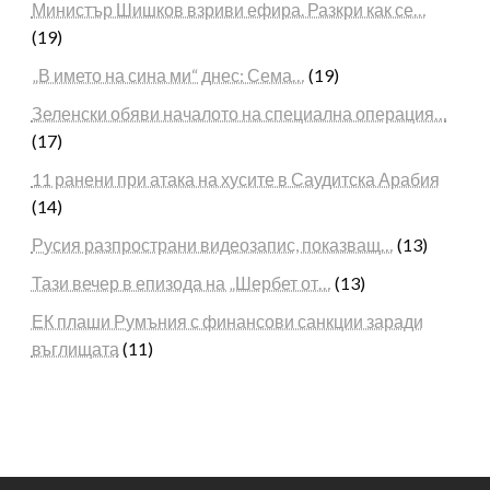
Министър Шишков взриви ефира. Разкри как се…
(19)
„В името на сина ми“ днес: Сема…
(19)
Зеленски обяви началото на специална операция…
(17)
11 ранени при атака на хусите в Саудитска Арабия
(14)
Русия разпространи видеозапис, показващ…
(13)
Тази вечер в епизода на „Шербет от…
(13)
ЕК плаши Румъния с финансови санкции заради
въглищата
(11)