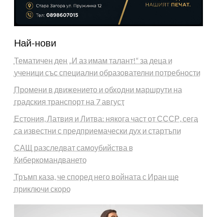
Най-нови
Тематичен ден „И аз имам талант!“ за деца и
ученици със специални образователни потребности
Промени в движението и обходни маршрути на
градския транспорт на 7 август
Естония, Латвия и Литва: някога част от СССР, сега
са известни с предприемачески дух и стартъпи
САЩ разследват самоубийства в
Киберкомандването
Тръмп каза, че според него войната с Иран ще
приключи скоро