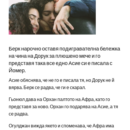
Берк нарочно оставя подигравателна бележка
на чина на Дорук за плюшено мече и го
представя така все едно Асие си е писала с
Йомер.
Асие обяснява, че не го е писала тя, но Дорук не й
вярва. Берк се радва, че ги е скарал.
Гьонюл дава на Орхан палтото на Афра, като го
представя за ново. Орхан го подарява на Асие, а тя
се радва.
Огулджан вижда якето и споменава, че Афра има