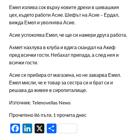
Емел излива сок върху новите дрехи в шивашкия
цех, където работи Асие. Шефът на Асие – Ердал,
вижда Емел и уволнява Асие.
Асие успокоява Емел, че ще си намери друга работа.
Ахмет нахлува в клуба и вдига скандал на Акиф
пред всички гости. Небахат припада, а след нея и
всички гости.
Асие се прибира от магазина, но не заварва Емел.
Емел мисли, че е товар за сестра си и брат си и
решава да живее в сиропиталище.
Източник: Telenovellas News
Прочетено 86 пъти, 1 прочита днес
Facebook
LinkedIn
X
Share