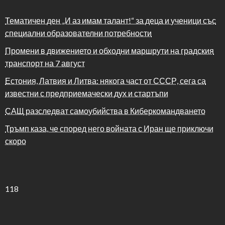
Тематичен ден „И аз имам талант!“ за деца и ученици със
специални образователни потребности
Промени в движението и обходни маршрути на градския
транспорт на 7 август
Естония, Латвия и Литва: някога част от СССР, сега са
известни с предприемачески дух и стартъпи
САЩ разследват самоубийства в Киберкомандването
Тръмп каза, че според него войната с Иран ще приключи
скоро
118