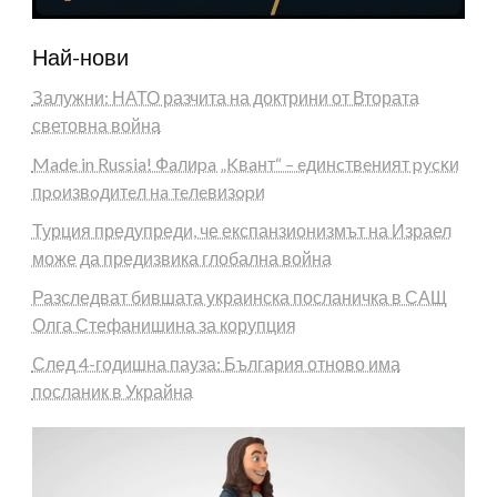
Най-нови
Залужни: НАТО разчита на доктрини от Втората
световна война
Made in Russia! Фaлиpa „Kвaнт“ – eдинcтвeният pycĸи
пpoизвoдитeл нa тeлeвизopи
Турция предупреди, че експанзионизмът на Израел
може да предизвика глобална война
Разследват бившата украинска посланичка в САЩ
Олга Стефанишина за корупция
След 4-годишна пауза: България отново има
посланик в Украйна