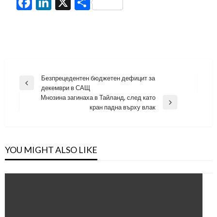
Facebook
LinkedIn
X
Share
Навигация
Безпрецедентен бюджетен дефицит за
Previous
декември в САЩ
Post
Мнозина загинаха в Тайланд, след като
Next
кран падна върху влак
Post
YOU MIGHT ALSO LIKE