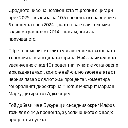
Средното ниво на незаконната търговия с цигари
през 2025 г. възлиза на 10,6 процента в сравнение с
9 процента през 2024 г., като това е най-големият
годишен растеж от 2014 г. насам, показва
проучването.
"През ноември се отчита увеличение на законната
търговия в почти цялата страна. Най-значителното
увеличение с над 10 процентни пункта е установено
в западната част, която е най-силно засегнатата от
черния пазар с дял от 20,8 процента", коментира
генералният директор на "Новъл Рисърч" Мариан
Марку, цитиран от Аджерпрес.
Той добави, че в Букурещ и съседния окръг Илфов
този дял е 14,6 процента, а увеличението е с над 8
процентни пункта.