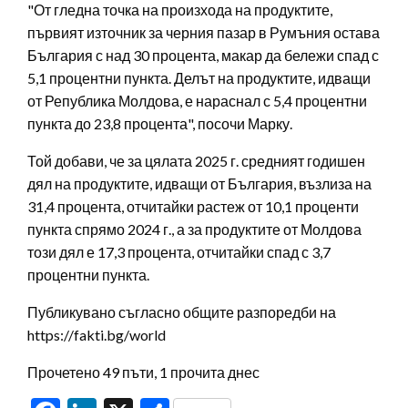
"От гледна точка на произхода на продуктите,
първият източник за черния пазар в Румъния остава
България с над 30 процента, макар да бележи спад с
5,1 процентни пункта. Делът на продуктите, идващи
от Република Молдова, е нараснал с 5,4 процентни
пункта до 23,8 процента", посочи Марку.
Той добави, че за цялата 2025 г. средният годишен
дял на продуктите, идващи от България, възлиза на
31,4 процента, отчитайки растеж от 10,1 проценти
пункта спрямо 2024 г., а за продуктите от Молдова
този дял е 17,3 процента, отчитайки спад с 3,7
процентни пункта.
Публикувано съгласно общите разпоредби на
https://fakti.bg/world
Прочетено 49 пъти, 1 прочита днес