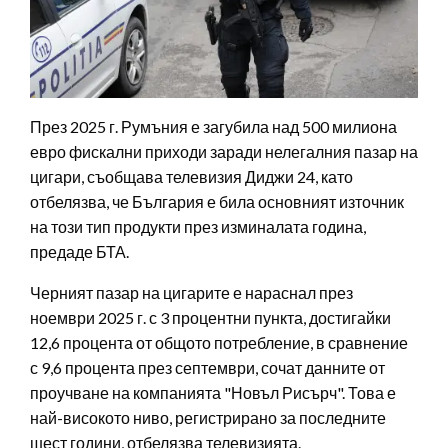
През 2025 г. Румъния е загубила над 500 милиона
евро фискални приходи заради нелегалния пазар на
цигари, съобщава телевизия Диджи 24, като
отбелязва, че България е била основният източник
на този тип продукти през изминалата година,
предаде БТА.
Черният пазар на цигарите е нараснал през
ноември 2025 г. с 3 процентни пункта, достигайки
12,6 процента от общото потребление, в сравнение
с 9,6 процента през септември, сочат данните от
проучване на компанията "Новъл Рисърч". Това е
най-високото ниво, регистрирано за последните
шест години, отбелязва телевизията.