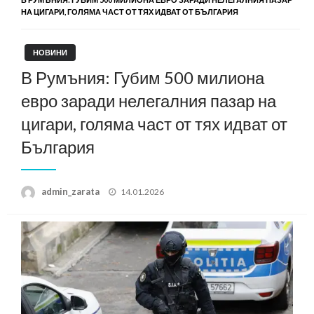
НА ЦИГАРИ, ГОЛЯМА ЧАСТ ОТ ТЯХ ИДВАТ ОТ БЪЛГАРИЯ
НОВИНИ
В Румъния: Губим 500 милиона
евро заради нелегалния пазар на
цигари, голяма част от тях идват от
България
Posted
admin_zarata
14.01.2026
on