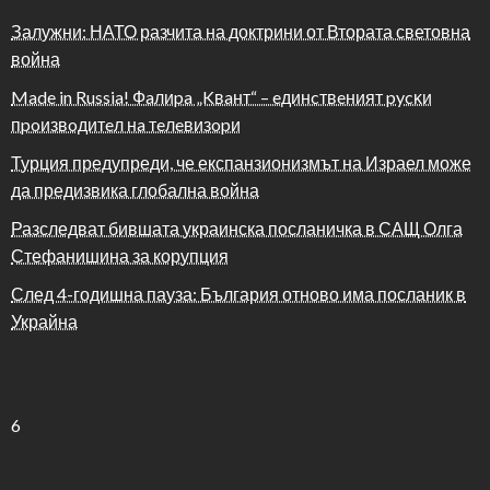
Залужни: НАТО разчита на доктрини от Втората световна
война
Made in Russia! Фaлиpa „Kвaнт“ – eдинcтвeният pycĸи
пpoизвoдитeл нa тeлeвизopи
Турция предупреди, че експанзионизмът на Израел може
да предизвика глобална война
Разследват бившата украинска посланичка в САЩ Олга
Стефанишина за корупция
След 4-годишна пауза: България отново има посланик в
Украйна
6