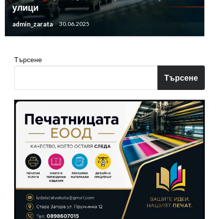
улици
admin_zarata
30.06.2025
Търсене
Търсене