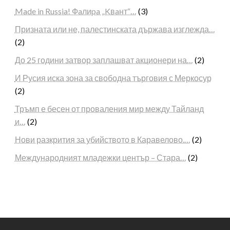
Made in Russia! Фaлиpa „Kвaнт“…
(3)
Призната или не, палестинската държава изглежда…
(2)
До 25 години затвор заплашват акционери на…
(2)
И Русия иска зона за свободна търговия с Меркосур
(2)
Тръмп е бесен от проваления мир между Тайланд
и…
(2)
Нови разкрития за убийството в Каравелово.…
(2)
Международният младежки център – Стара…
(2)