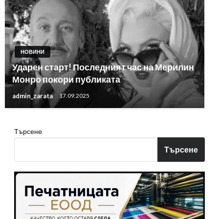
НОВИНИ
Ударен старт! Последният час на Мерилин
Монро покори публиката
admin_zarata
17.09.2025
Търсене
Търсене