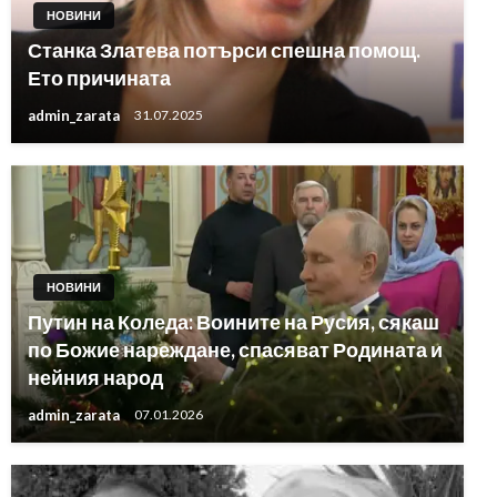
НОВИНИ
Станка Златева потърси спешна помощ.
Ето причината
admin_zarata
31.07.2025
НОВИНИ
Путин на Коледа: Воините на Русия, сякаш
по Божие нареждане, спасяват Родината и
нейния народ
admin_zarata
07.01.2026