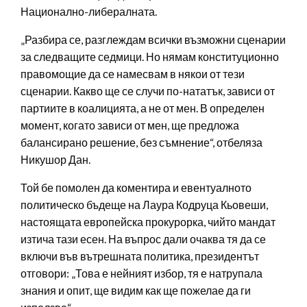
Национално-либералната.
„Разбира се, разглеждам всички възможни сценарии
за следващите седмици. Но нямам конституционно
правомощие да се намесвам в някои от тези
сценарии. Какво ще се случи по-нататък, зависи от
партиите в коалицията, а не от мен. В определен
момент, когато зависи от мен, ще предложа
балансирано решение, без съмнение“, отбеляза
Никушор Дан.
Той бе помолен да коментира и евентуалното
политическо бъдеще на Лаура Кодруца Кьовеши,
настоящата европейска прокурорка, чийто мандат
изтича тази есен. На въпрос дали очаква тя да се
включи във вътрешната политика, президентът
отговори: „Това е нейният избор, тя е натрупала
знания и опит, ще видим как ще пожелае да ги