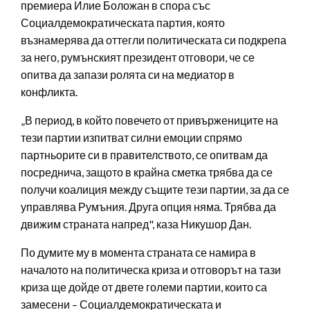
премиера Илие Боложан в спора със
Социалдемократическата партия, която
възнамерява да оттегли политическата си подкрепа
за него, румънският президент отговори, че се
опитва да запази ролята си на медиатор в
конфликта.
„В период, в който повечето от привържениците на
тези партии изпитват силни емоции спрямо
партньорите си в правителството, се опитвам да
посреднича, защото в крайна сметка трябва да се
получи коалиция между същите тези партии, за да се
управлява Румъния. Друга опция няма. Трябва да
движим страната напред", каза Никушор Дан.
По думите му в момента страната се намира в
началото на политическа криза и отговорът на тази
криза ще дойде от двете големи партии, които са
замесени – Социалдемократическата и