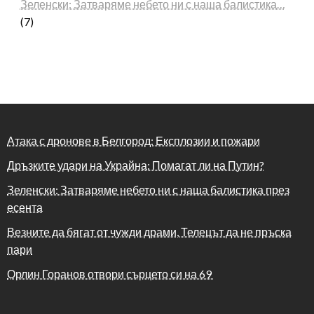
Зеленски: Затваряме небето ни с наша балистика…
(7)
Атака с дронове в Белгород: Експлозии и пожари
Дръзките удари на Украйна: Помагат ли на Путин?
Зеленски: Затваряме небето ни с наша балистика през
есента
Везните да бягат от чужди драми, Телецът да не пръска
пари
Орлин Горанов отвори сърцето си на 69