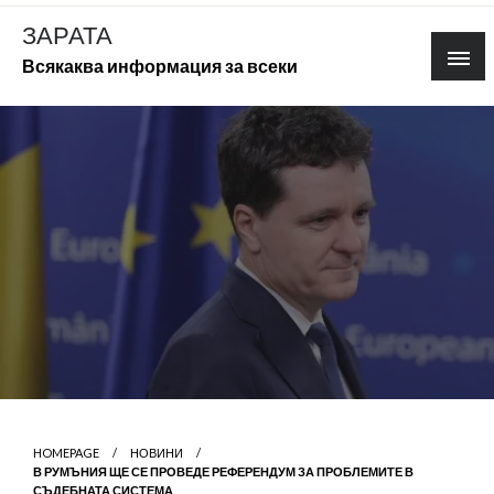
Skip
ЗАРАТА
to
Всякаква информация за всеки
content
HOMEPAGE
НОВИНИ
В РУМЪНИЯ ЩЕ СЕ ПРОВЕДЕ РЕФЕРЕНДУМ ЗА ПРОБЛЕМИТЕ В
СЪДЕБНАТА СИСТЕМА