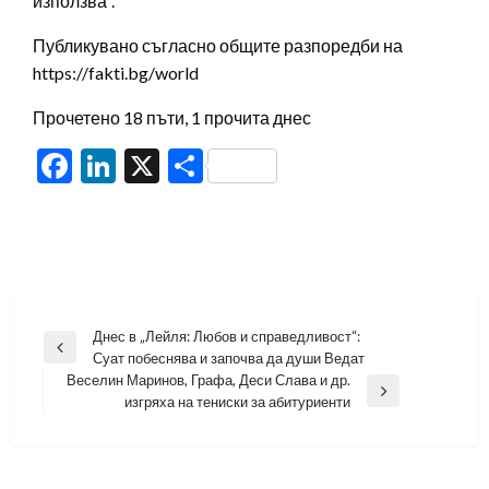
използва“.
Публикувано съгласно общите разпоредби на
https://fakti.bg/world
Прочетено 18 пъти, 1 прочита днес
Facebook
LinkedIn
X
Share
Навигация
Днес в „Лейля: Любов и справедливост“:
Previous
Суат побеснява и започва да души Ведат
Post
Веселин Маринов, Графа, Деси Слава и др.
Next
изгряха на тениски за абитуриенти
Post