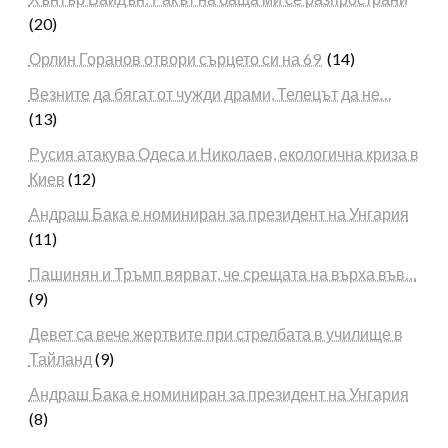
(20)
Орлин Горанов отвори сърцето си на 69
(14)
Везните да бягат от чужди драми, Телецът да не…
(13)
Русия атакува Одеса и Николаев, екологична криза в
Киев
(12)
Андраш Бака е номиниран за президент на Унгария
(11)
Пашинян и Тръмп вярват, че срещата на върха във…
(9)
Девет са вече жертвите при стрелбата в училище в
Тайланд
(9)
Андраш Бака е номиниран за президент на Унгария
(8)