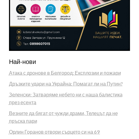
Най-нови
Атака с дронове в Белгород: Експлозии и пожари
Дръзките удари на Украйна: Помагат ли на Путин?
Зеленски: Затваряме небето ни с наша балистика
през есента
Везните да бягат от чужди драми, Телецът да не
пръска пари
Орлин Горанов отвори сърцето си на 69