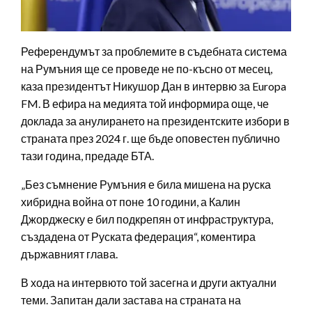
Референдумът за проблемите в съдебната система
на Румъния ще се проведе не по-късно от месец,
каза президентът Никушор Дан в интервю за Europa
FM. В ефира на медията той информира още, че
доклада за анулирането на президентските избори в
страната през 2024 г. ще бъде оповестен публично
тази година, предаде БТА.
„Без съмнение Румъния е била мишена на руска
хибридна война от поне 10 години, а Калин
Джорджеску е бил подкрепян от инфраструктура,
създадена от Руската федерация“, коментира
държавният глава.
В хода на интервюто той засегна и други актуални
теми. Запитан дали застава на страната на