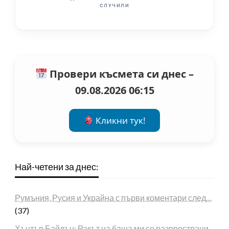
СЛУЧИЛИ
Провери късмета си днес –
09.08.2026 06:15
Кликни тук!
Най-четени за днес:
Румъния, Русия и Украйна с първи коментари след…
(37)
Хънтър Байдън: Ракът на баща ми се разпространи