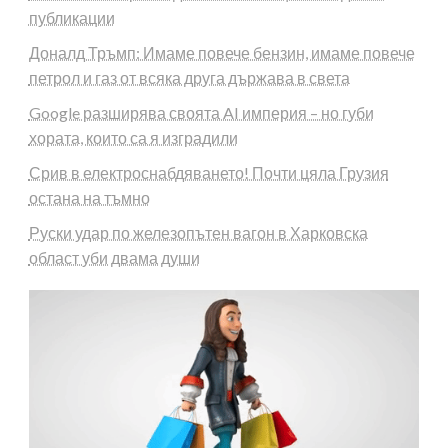
публикации
Доналд Тръмп: Имаме повече бензин, имаме повече
петрол и газ от всяка друга държава в света
Google разширява своята AI империя – но губи
хората, които са я изградили
Срив в електроснабдяването! Почти цяла Грузия
остана на тъмно
Руски удар по железопътен вагон в Харковска
област уби двама души