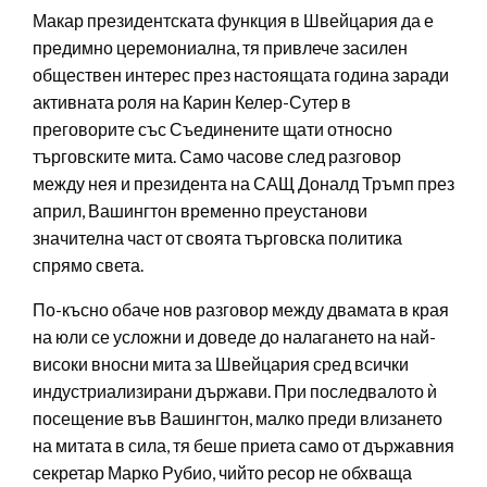
Макар президентската функция в Швейцария да е
предимно церемониална, тя привлече засилен
обществен интерес през настоящата година заради
активната роля на Карин Келер-Сутер в
преговорите със Съединените щати относно
търговските мита. Само часове след разговор
между нея и президента на САЩ Доналд Тръмп през
април, Вашингтон временно преустанови
значителна част от своята търговска политика
спрямо света.
По-късно обаче нов разговор между двамата в края
на юли се усложни и доведе до налагането на най-
високи вносни мита за Швейцария сред всички
индустриализирани държави. При последвалото ѝ
посещение във Вашингтон, малко преди влизането
на митата в сила, тя беше приета само от държавния
секретар Марко Рубио, чийто ресор не обхваща