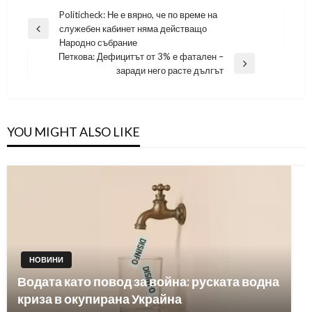
Навигация
Politicheck: Не е вярно, че по време на
служебен кабинет няма действащо
Previous
Народно събрание
Post
Петкова: Дефицитът от 3% е фатален –
Next
заради него расте дългът
Post
YOU MIGHT ALSO LIKE
НОВИНИ
Водата като повод за война: руската водна
криза в окупирана Украйна