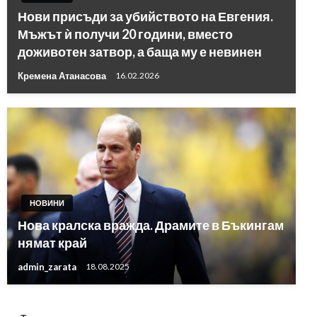
Нови присъди за убийството на Евгения.
Мъжът ѝ получи 20 години, вместо
доживотен затвор, а баща му е невинен
Кремена Атанасова
16.02.2026
НОВИНИ
Нова кралска вражда. Драмите в Бъкингам
нямат край
admin_zarata
18.08.2025