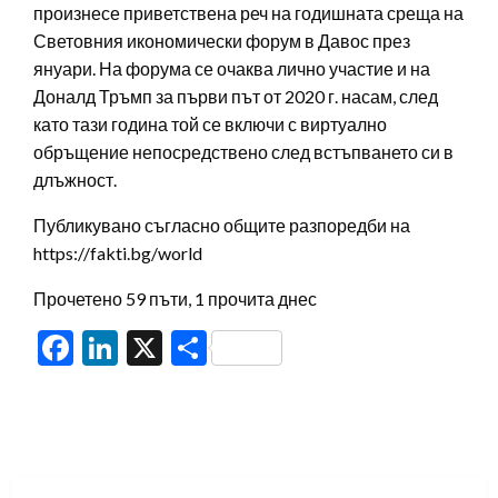
произнесе приветствена реч на годишната среща на
Световния икономически форум в Давос през
януари. На форума се очаква лично участие и на
Доналд Тръмп за първи път от 2020 г. насам, след
като тази година той се включи с виртуално
обръщение непосредствено след встъпването си в
длъжност.
Публикувано съгласно общите разпоредби на
https://fakti.bg/world
Прочетено 59 пъти, 1 прочита днес
Facebook
LinkedIn
X
Share