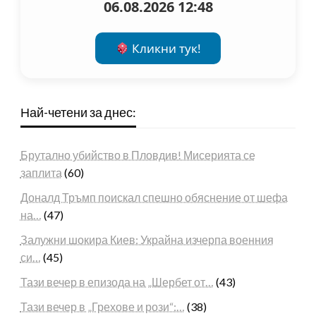
06.08.2026 12:48
Кликни тук!
Най-четени за днес:
Брутално убийство в Пловдив! Мисерията се
заплита
(60)
Доналд Тръмп поискал спешно обяснение от шефа
на…
(47)
Залужни шокира Киев: Украйна изчерпа военния
си…
(45)
Тази вечер в епизода на „Шербет от…
(43)
Тази вечер в „Грехове и рози“:…
(38)