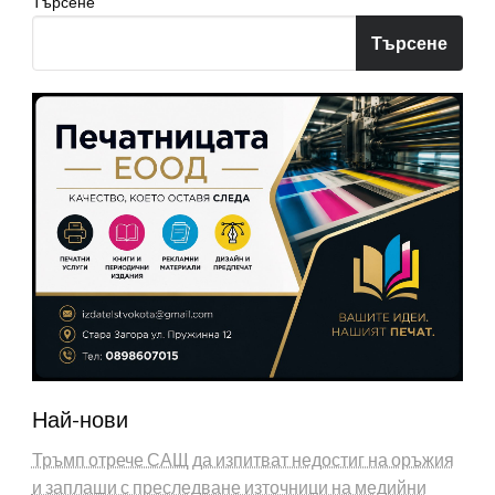
Търсене
Търсене
Най-нови
Тръмп отрече САЩ да изпитват недостиг на оръжия
и заплаши с преследване източници на медийни