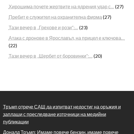
Хирошима почете жертвите на ядрения удар с…
(27)
Пребит е служител на охранителна фирма
(27)
Тази вечер в „Грехове и рози“:…
(23)
Атака с дронове в Ярославъл, на прицел е ключова…
(22)
Тази вечер в „Шербет от боровинки“:…
(20)
Тръмп отрече САЩ да изпитват недостиг на оръжия и
заплаши с преследване източници на медийни
публикации
Доналд Тръмп: Имаме повече бензин, имаме повече