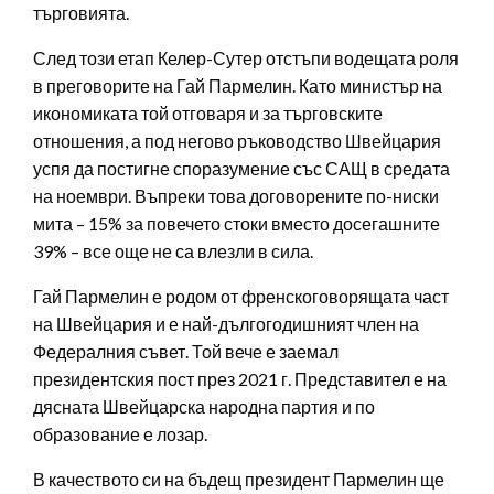
търговията.
След този етап Келер-Сутер отстъпи водещата роля
в преговорите на Гай Пармелин. Като министър на
икономиката той отговаря и за търговските
отношения, а под негово ръководство Швейцария
успя да постигне споразумение със САЩ в средата
на ноември. Въпреки това договорените по-ниски
мита – 15% за повечето стоки вместо досегашните
39% – все още не са влезли в сила.
Гай Пармелин е родом от френскоговорящата част
на Швейцария и е най-дългогодишният член на
Федералния съвет. Той вече е заемал
президентския пост през 2021 г. Представител е на
дясната Швейцарска народна партия и по
образование е лозар.
В качеството си на бъдещ президент Пармелин ще