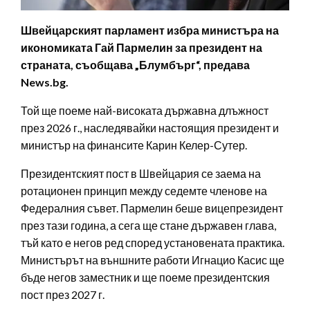
Швейцарският парламент избра министъра на
икономиката Гай Пармелин за президент на
страната, съобщава „Блумбърг“, предава
News.bg.
Той ще поеме най-високата държавна длъжност
през 2026 г., наследявайки настоящия президент и
министър на финансите Карин Келер-Сутер.
Президентският пост в Швейцария се заема на
ротационен принцип между седемте членове на
Федералния съвет. Пармелин беше вицепрезидент
през тази година, а сега ще стане държавен глава,
тъй като е негов ред според установената практика.
Министърът на външните работи Игнацио Касис ще
бъде негов заместник и ще поеме президентския
пост през 2027 г.