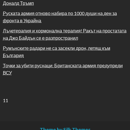
Доналд Тръмп
Руската армия отново набира по 1000 души на ден за
фронта в Украйна
Лъчетерапия и хормонална терапия! Ракът на простатата
на Джо Байдън се е разпространил
Румънските радари не са засекли дрон, летящ към
България
Точки за убити руснаци: Британската армия предупреди
ВСУ
11
Theme by Silk Themes