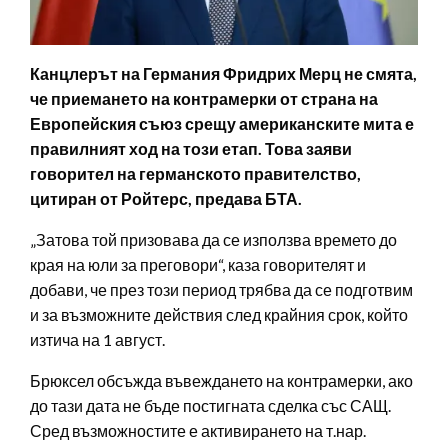
Канцлерът на Германия Фридрих Мерц не смята,
че приемането на контрамерки от страна на
Европейския съюз срещу американските мита е
правилният ход на този етап. Това заяви
говорител на германското правителство,
цитиран от Ройтерс, предава БТА.
„Затова той призовава да се използва времето до
края на юли за преговори“, каза говорителят и
добави, че през този период трябва да се подготвим
и за възможните действия след крайния срок, който
изтича на 1 август.
Брюксел обсъжда въвеждането на контрамерки, ако
до тази дата не бъде постигната сделка със САЩ.
Сред възможностите е активирането на т.нар.