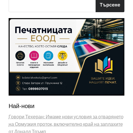
Търсене
Най-нови
Говори Техеран: Имаме нови условия за отварянето
на Ормузкия проток, включително край на заплахите
от Доналд Тръмп