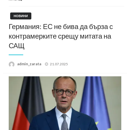
НОВИНИ
Германия: ЕС не бива да бърза с
контрамерките срещу митата на
САЩ
Posted
admin_zarata
21.07.2025
on