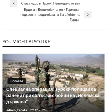
Навигация
Става чудо в Париж! Невиждано от век
Previous
Ердоган: Великобритания и Германия
Post
подкрепят продажбата на Eurofighter на
Next
Турция
Post
YOU MIGHT ALSO LIKE
НОВИНИ
Специална операция! Турски полицаи са
ранени при сблъсък с бойци на „Ислямска
държава“
admin_zarata
29.12.2025