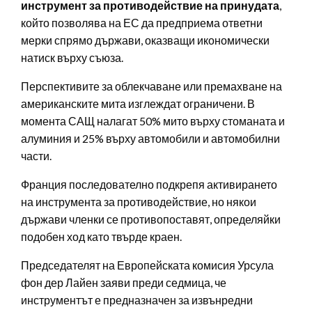
инструмент за противодействие на принудата
,
който позволява на ЕС да предприема ответни
мерки спрямо държави, оказващи икономически
натиск върху съюза.
Перспективите за облекчаване или премахване на
американските мита изглеждат ограничени. В
момента САЩ налагат 50% мито върху стоманата и
алуминия и 25% върху автомобили и автомобилни
части.
Франция последователно подкрепя активирането
на инструмента за противодействие, но някои
държави членки се противопоставят, определяйки
подобен ход като твърде краен.
Председателят на Европейската комисия Урсула
фон дер Лайен заяви преди седмица, че
инструментът е предназначен за извънредни