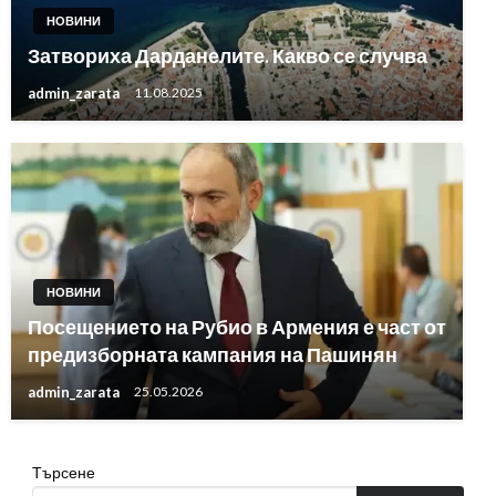
НОВИНИ
Затвориха Дарданелите. Какво се случва
admin_zarata
11.08.2025
НОВИНИ
Посещението на Рубио в Армения е част от
предизборната кампания на Пашинян
admin_zarata
25.05.2026
Търсене