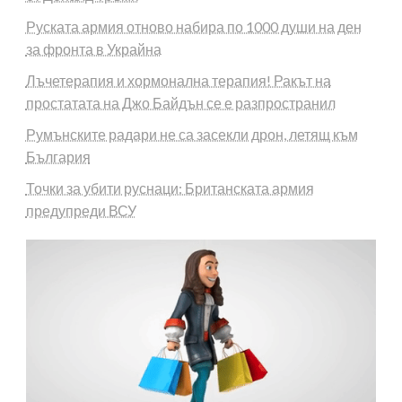
Руската армия отново набира по 1000 души на ден
за фронта в Украйна
Лъчетерапия и хормонална терапия! Ракът на
простатата на Джо Байдън се е разпространил
Румънските радари не са засекли дрон, летящ към
България
Точки за убити руснаци: Британската армия
предупреди ВСУ