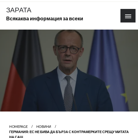
Skip
ЗАРАТА
to
Всякаква информация за всеки
content
HOMEPAGE
НОВИНИ
ГЕРМАНИЯ: ЕС НЕ БИВА ДА БЪРЗА С КОНТРАМЕРКИТЕ СРЕЩУ МИТАТА
НА САЩ