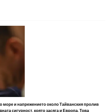
о море и напрежението около Тайванския пролив
ната сигурност, която засяга и Европа. Това