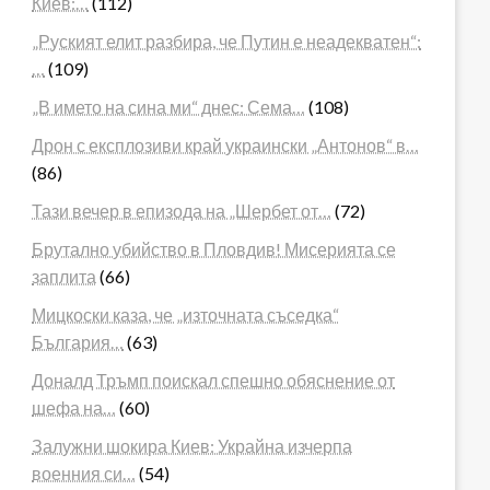
Киев:…
(112)
„Руският елит разбира, че Путин е неадекватен“:
…
(109)
„В името на сина ми“ днес: Сема…
(108)
Дрон с експлозиви край украински „Антонов“ в…
(86)
Тази вечер в епизода на „Шербет от…
(72)
Брутално убийство в Пловдив! Мисерията се
заплита
(66)
Мицкоски каза, че „източната съседка“
България…
(63)
Доналд Тръмп поискал спешно обяснение от
шефа на…
(60)
Залужни шокира Киев: Украйна изчерпа
военния си…
(54)