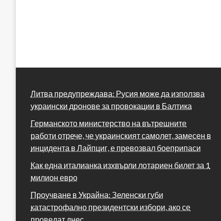
Литва предупреждава: Русия може да използва
украински дронове за провокации в Балтика
Германското министерство на вътрешните
работи отрече, че украинският самолет, замесен в
инцидента в Лайпциг, е превозвал боеприпаси
Как една италианка изхвърли лотариен билет за 1
милион евро
Проучване в Украйна: Зеленски губи
катастрофално президентски избори, ако се
проведат днес