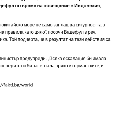
дефул по време на посещение в Индонезия,
окитайско море не само заплашва сигурността в
а правила като цяло“, посочи Вадефул в реч,
а. Той подчерта, че в резултат на тези действия са
министър предупреди: „Всяка ескалация би имала
осперитет и би засегнала пряко и германските, и
/fakti.bg/world