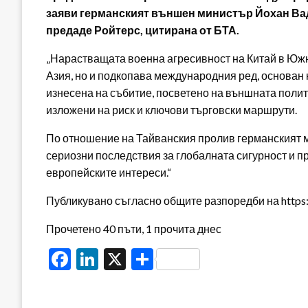
заяви германският външен министър Йохан Ва
предаде Ройтерс, цитирана от БТА.
„Нарастващата военна агресивност на Китай в Южн
Азия, но и подкопава международния ред, основан н
изнесена на събитие, посветено на външната политик
изложени на риск и ключови търговски маршрути.
По отношение на Тайванския пролив германският 
сериозни последствия за глобалната сигурност и пр
европейските интереси.“
Публикувано съгласно общите разпоредби на https:/
Прочетено 40 пъти, 1 прочита днес
Facebook
LinkedIn
X
Share