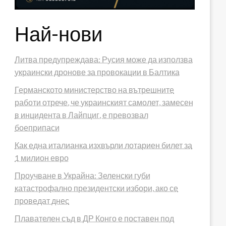
Най-нови
Литва предупреждава: Русия може да използва
украински дронове за провокации в Балтика
Германското министерство на вътрешните
работи отрече, че украинският самолет, замесен
в инцидента в Лайпциг, е превозвал
боеприпаси
Как една италианка изхвърли лотариен билет за
1 милион евро
Проучване в Украйна: Зеленски губи
катастрофално президентски избори, ако се
проведат днес
Плавателен съд в ДР Конго е поставен под