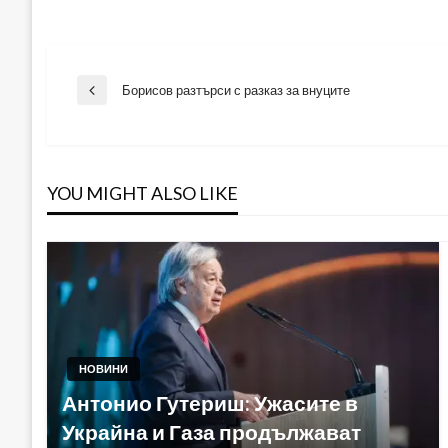
Навигация
Борисов разтърси с разказ за внуците
Previous
Post
YOU MIGHT ALSO LIKE
НОВИНИ
Антонио Гутериш: Ужасите в
Украйна и Газа продължават