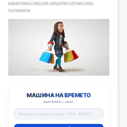
карантина след пет смъртни случая сред
пътниците
МАШИНА НА ВРЕМЕТО
БЪЛГАРИЯ + СВЯТ