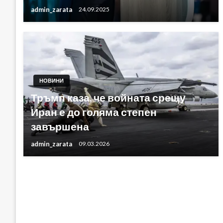
admin_zarata
24.09.2025
НОВИНИ
Тръмп каза, че войната срещу
Иран е до голяма степен
завършена
admin_zarata
09.03.2026