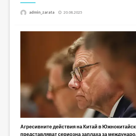
Posted
admin_zarata
20.08.2025
on
Агресивните действия на Китай в Южнокитайск
представляват сериозна заплаха за международ