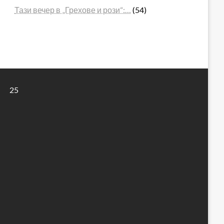
Тази вечер в „Грехове и рози“:…
(54)
25