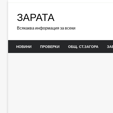
Skip
to
ЗАРАТА
content
Всякаква информация за всеки
НОВИНИ
ПРОВЕРКИ
ОБЩ. СТ.ЗАГОРА
ЗА