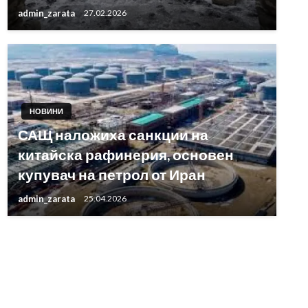
admin_zarata
27.02.2026
НОВИНИ
САЩ наложиха санкции на
китайска рафинерия, основен
купувач на петрол от Иран
admin_zarata
25.04.2026