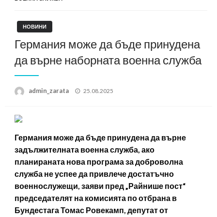
НОВИНИ
Германия може да бъде принудена
да върне наборната военна служба
Posted
admin_zarata
25.08.2025
on
Германия може да бъде принудена да върне
задължителната военна служба, ако
планираната нова програма за доброволна
служба не успее да привлече достатъчно
военнослужещи, заяви пред „Райнише пост“
председателят на комисията по отбрана в
Бундестага Томас Ровекамп, депутат от