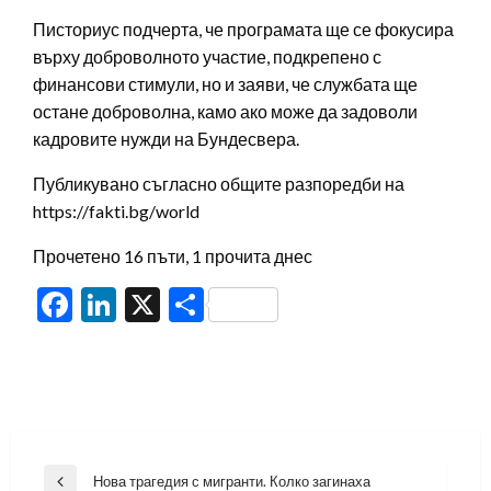
Писториус подчерта, че програмата ще се фокусира
върху доброволното участие, подкрепено с
финансови стимули, но и заяви, че службата ще
остане доброволна, камо ако може да задоволи
кадровите нужди на Бундесвера.
Публикувано съгласно общите разпоредби на
https://fakti.bg/world
Прочетено 16 пъти, 1 прочита днес
Facebook
LinkedIn
X
Share
Навигация
Нова трагедия с мигранти. Колко загинаха
Previous