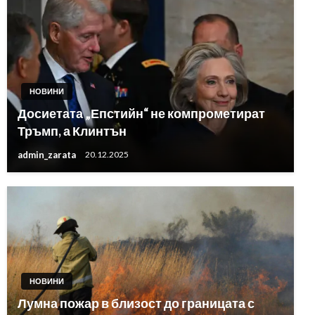
НОВИНИ
Досиетата „Епстийн“ не компрометират
Тръмп, а Клинтън
admin_zarata
20.12.2025
НОВИНИ
Лумна пожар в близост до границата с