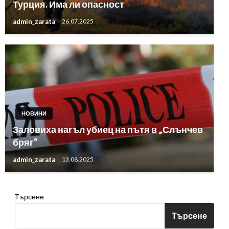
Турция. Има ли опасност
admin_zarata
26.07.2025
НОВИНИ
Заловиха нагъл убиец на пътя в „Слънчев
бряг“
admin_zarata
13.08.2025
Търсене
Търсене