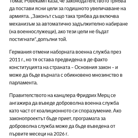
Томас Ровекамп каза, че законодателството трябва
да постави ясни цели за годишното увеличаване на
армията. „Законът също така трябва да включва
механизъм за автоматично задължително набиране
(на военнослужещи), ако тези цели не бъдат
постигнати“, допълни той.
Германия отмени наборната военна служба през
2011 г., но тя остава предвидена в де факто
конституцията на страната – Основния закон – и
може да бъде върната с обикновено мнозинство в
парламента.
Правителството на канцлера Фридрих Мерц се
ангажира да въведе доброволна военна служба
като част от коалиционното си споразумение. Ако
законопроектът бъде приет, програмата за
доброволна служба може да бъде въведена от
първите месеци на 2026 г.