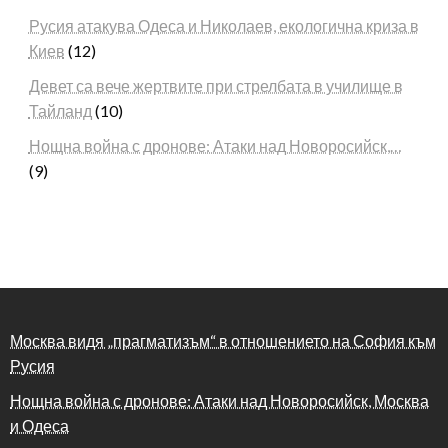
Русия атакува Одеса и Николаев, екологична криза в
Киев
(12)
Девет са вече жертвите при стрелбата в училище в
Тайланд
(10)
Нощна война с дронове: Атаки над Новоросийск,…
(9)
Москва видя „прагматизъм“ в отношението на София към
Русия
Нощна война с дронове: Атаки над Новоросийск, Москва
и Одеса