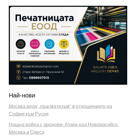
Най-нови
Москва видя „прагматизъм“ в отношението на
София към Русия
Нощна война с дронове: Атаки над Новоросийск,
Москва и Одеса