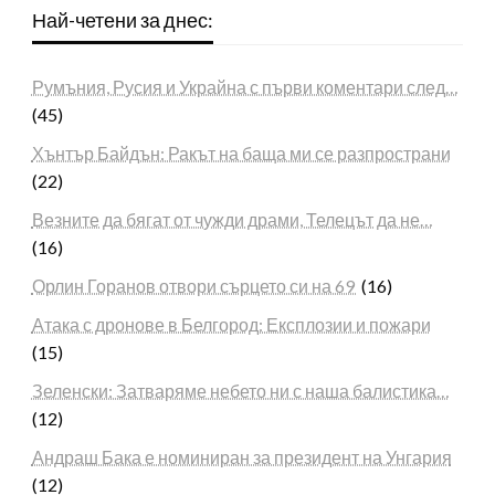
Най-четени за днес:
Румъния, Русия и Украйна с първи коментари след…
(45)
Хънтър Байдън: Ракът на баща ми се разпространи
(22)
Везните да бягат от чужди драми, Телецът да не…
(16)
Орлин Горанов отвори сърцето си на 69
(16)
Атака с дронове в Белгород: Експлозии и пожари
(15)
Зеленски: Затваряме небето ни с наша балистика…
(12)
Андраш Бака е номиниран за президент на Унгария
(12)