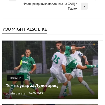
Франция привика посланика на САЩ в
Post
Next
Париж
Post
YOU MIGHT ALSO LIKE
НОВИНИ
Тежък удар за Лудогорец
admin_zarata
26.08.2025