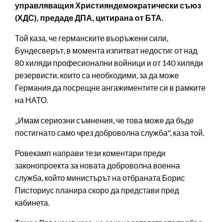
управляващия Християндемократически съюз
(ХДС), предаде ДПА, цитирана от БТА.
Той каза, че германските въоръжени сили,
Бундесверът, в момента изпитват недостиг от над
80 хиляди професионални войници и от 140 хиляди
резервисти, които са необходими, за да може
Германия да посрещне ангажиментите си в рамките
на НАТО.
„Имам сериозни съмнения, че това може да бъде
постигнато само чрез доброволна служба", каза той.
Ровекамп направи тези коментари преди
законопроекта за новата доброволна военна
служба, който министърът на отбраната Борис
Писториус планира скоро да представи пред
кабинета.