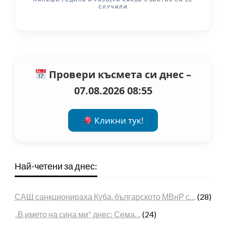
СЛУЧИЛИ
Провери късмета си днес –
07.08.2026 08:55
Кликни тук!
Най-четени за днес:
САЩ санкционираха Куба, българското МВнР с…
(28)
„В името на сина ми“ днес: Сема…
(24)