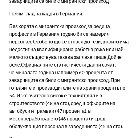
заварчиците са били с мигрантски произход
Голям глад на кадри в Германия.
Без хората с мигрантски произход за редица
професии в Германия трудно би се намерил
персонал. Особено що се отнася до тези, в които има
недостиг на квалифицирана работна ръка или най-
малкото съществува такава заплаха, пише Дойче
веле.Официалните статистически данни сочат,
че миналата година например 60 процента от
заварчиците са били с мигрантски произход. При
готвачите и производителите на храни процентът е
54. Изключително висок е техният дял и в
строителството (48 на сто), сред шофьорите на
автобуси и трамваи (47 процента), в
месопреработването (46 процента) и сред
обслужващия персонал в заведенията (45 на сто).