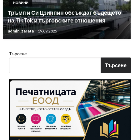
НОВИНИ
Тръмп и Си Цзинпин обсъждат бъдещето
на TikTok и търговските отношения
admin_zarata
19.09.2025
Търсене
Търсене