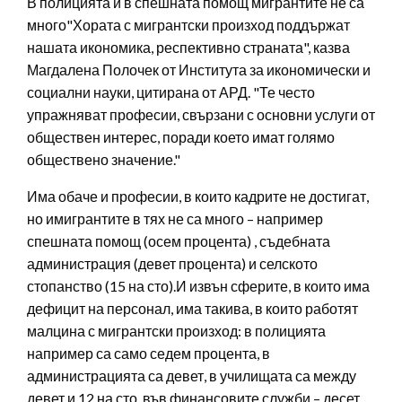
В полицията и в спешната помощ мигрантите не са
много"Хората с мигрантски произход поддържат
нашата икономика, респективно страната", казва
Магдалена Полочек от Института за икономически и
социални науки, цитирана от АРД. "Те често
упражняват професии, свързани с основни услуги от
обществен интерес, поради което имат голямо
обществено значение."
Има обаче и професии, в които кадрите не достигат,
но имигрантите в тях не са много – например
спешната помощ (осем процента) , съдебната
администрация (девет процента) и селското
стопанство (15 на сто).И извън сферите, в които има
дефицит на персонал, има такива, в които работят
малцина с мигрантски произход: в полицията
например са само седем процента, в
администрацията са девет, в училищата са между
девет и 12 на сто, във финансовите служби – десет.