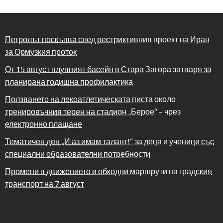
Петролът поскъпва след рестриктивния проект на Иран
за Ормузкия проток
От 15 август плувният басейн в Стара Загора затваря за
планирана годишна профилактика
Ползването на лекоатлетическата писта около
тренировъчния терен на стадион „Берое“ – чрез
електронно плащане
Тематичен ден „И аз имам талант!“ за деца и ученици със
специални образователни потребности
Промени в движението и обходни маршрути на градския
транспорт на 7 август