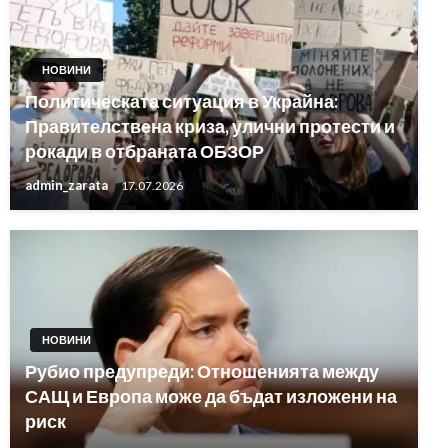
НОВИНИ
Политическата ситуация в Украйна:
Правителствена криза, улични протести и
рокади в отбраната ОБЗОР
admin_zarata
17.07.2026
НОВИНИ
Рубио предупреди: Отношенията между
САЩ и Европа може да бъдат изложени на
риск