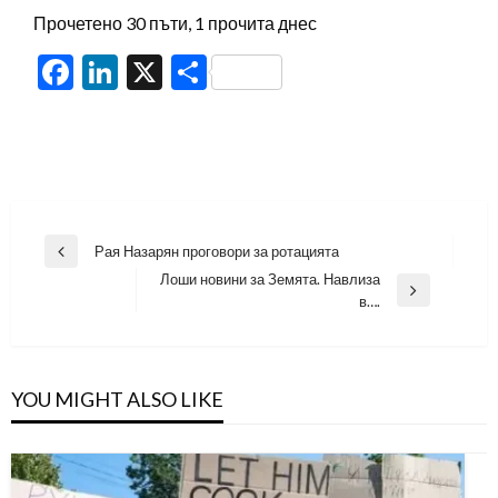
Прочетено 30 пъти, 1 прочита днес
Facebook
LinkedIn
X
Share
Навигация
Рая Назарян проговори за ротацията
Previous
Лоши новини за Земята. Навлиза
Post
Next
в….
Post
YOU MIGHT ALSO LIKE