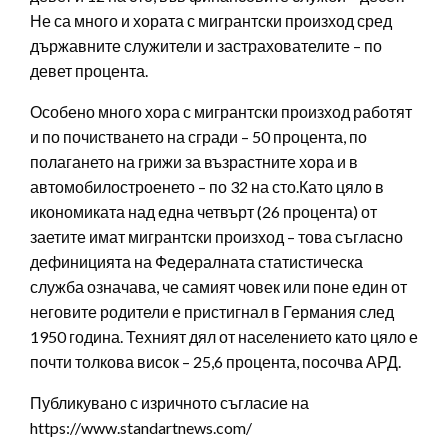
Не са много и хората с мигрантски произход сред
държавните служители и застрахователите – по
девет процента.
Особено много хора с мигрантски произход работят
и по почистването на сгради – 50 процента, по
полагането на грижи за възрастните хора и в
автомобилостроенето – по 32 на сто.Като цяло в
икономиката над една четвърт (26 процента) от
заетите имат мигрантски произход – това съгласно
дефиницията на Федералната статистическа
служба означава, че самият човек или поне един от
неговите родители е пристигнал в Германия след
1950 година. Техният дял от населението като цяло е
почти толкова висок – 25,6 процента, посочва АРД.
Публикувано с изричното съгласие на
https://www.standartnews.com/