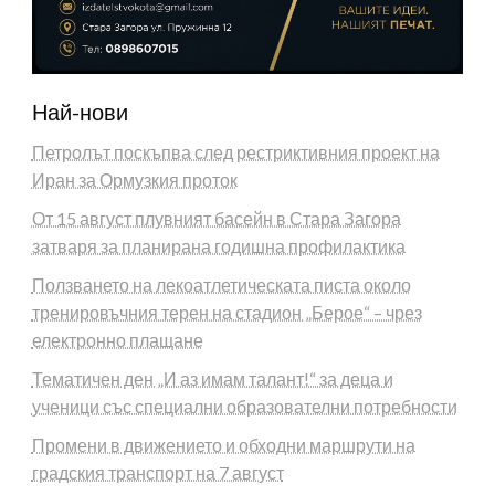
Най-нови
Петролът поскъпва след рестриктивния проект на
Иран за Ормузкия проток
От 15 август плувният басейн в Стара Загора
затваря за планирана годишна профилактика
Ползването на лекоатлетическата писта около
тренировъчния терен на стадион „Берое“ – чрез
електронно плащане
Тематичен ден „И аз имам талант!“ за деца и
ученици със специални образователни потребности
Промени в движението и обходни маршрути на
градския транспорт на 7 август