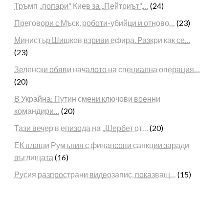
Тръмп „попари“ Киев за „Пейтриът“,…
(24)
Преговори с Мъск, роботи-убийци и отново…
(23)
Министър Шишков взриви ефира. Разкри как се…
(23)
Зеленски обяви началото на специална операция…
(20)
В Украйна: Путин смени ключови военни
командири…
(20)
Тази вечер в епизода на „Шербет от…
(20)
ЕК плаши Румъния с финансови санкции заради
въглищата
(16)
Русия разпространи видеозапис, показващ…
(15)