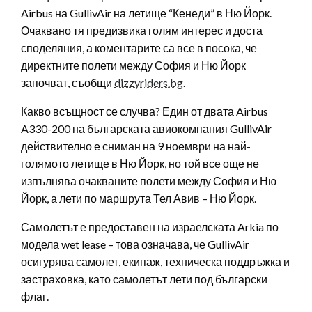
Airbus на GullivAir на летище “Кенеди” в Ню Йорк.
Очаквано тя предизвика голям интерес и доста
споделяния, а коментарите са все в посока, че
директните полети между София и Ню Йорк
започват, съобщи
dizzyriders.bg
.
Какво всъщност се случва? Един от двата Airbus
A330-200 на българската авиокомпания GullivAir
действително е сниман на 9 ноември на най-
голямото летище в Ню Йорк, но той все още не
изпълнява очакваните полети между София и Ню
Йорк, а лети по маршрута Тел Авив – Ню Йорк.
Самолетът е предоставен на израелската Arkia по
модела wet lease – това означава, че GullivAir
осигурява самолет, екипаж, техническа поддръжка и
застраховка, като самолетът лети под български
флаг.