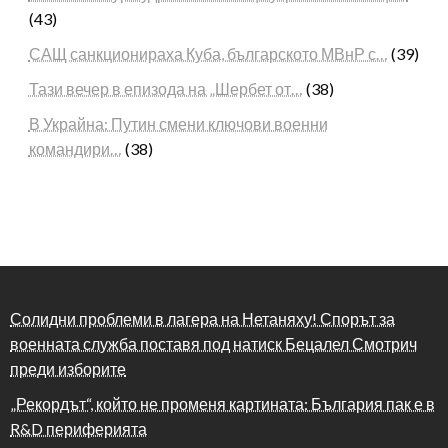
(43)
САЩ санкционираха Куба, българското МВнР с…
(39)
Тази вечер в епизода на „Шербет от…
(38)
В Украйна: Путин смени ключови военни
командири…
(38)
Солидни проблеми в лагера на Нетаняху! Спорът за
военната служба поставя под натиск Бецалел Смотрич
преди изборите
„Рекордът“, който не променя картината: България пак е в
R&D периферията