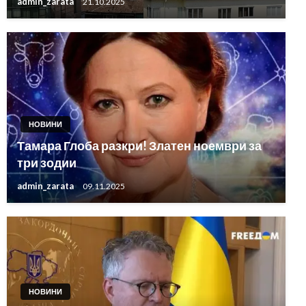
admin_zarata
21.10.2025
НОВИНИ
Тамара Глоба разкри! Златен ноември за
три зодии
admin_zarata
09.11.2025
НОВИНИ