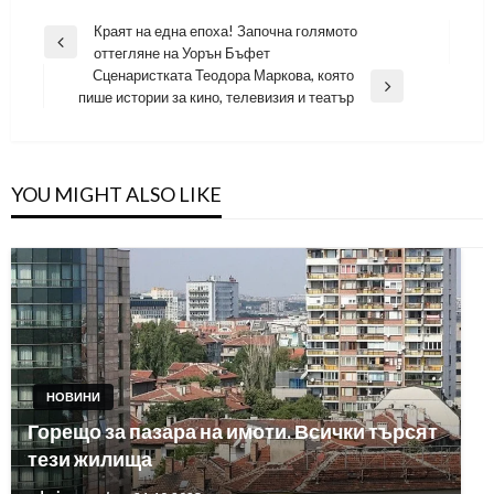
Навигация
Краят на една епоха! Започна голямото
Previous
оттегляне на Уорън Бъфет
Post
Сценаристката Теодора Маркова, която
Next
пише истории за кино, телевизия и театър
Post
YOU MIGHT ALSO LIKE
НОВИНИ
Горещо за пазара на имоти. Всички търсят
тези жилища