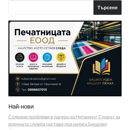
Търсене
Най-нови
Солидни проблеми в лагера на Нетаняху! Спорът за
военната служба поставя под натиск Бецалел