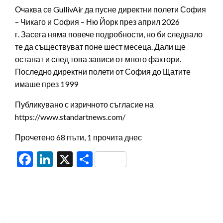
Очаква се GullivAir да пусне директни полети София
– Чикаго и София – Ню Йорк през април 2026
г. Засега няма повече подробности, но би следвало
те да съществуват поне шест месеца. Дали ще
останат и след това зависи от много фактори.
Последно директни полети от София до Щатите
имаше през 1999
Публикувано с изричното съгласие на
https://www.standartnews.com/
Прочетено 68 пъти, 1 прочита днес
Facebook
LinkedIn
X
Share