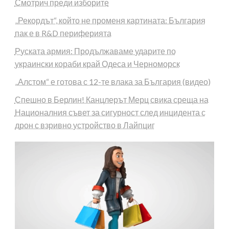
Смотрич преди изборите
„Рекордът“, който не променя картината: България
пак е в R&D периферията
Руската армия: Продължаваме ударите по
украински кораби край Одеса и Черноморск
„Алстом“ е готова с 12-те влака за България (видео)
Спешно в Берлин! Канцлерът Мерц свика среща на
Националния съвет за сигурност след инцидента с
дрон с взривно устройство в Лайпциг