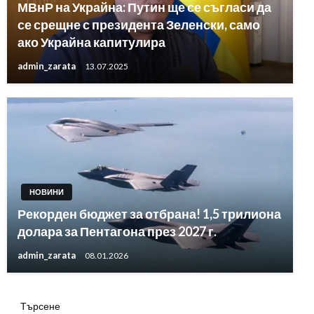
МВнР на Украйна: Путин ще се съгласи да
се срещне с президента Зеленски, само
ако Украйна капитулира
admin_zarata
13.07.2025
НОВИНИ
Рекорден бюджет за отбрана! 1,5 трилиона
долара за Пентагона през 2027 г.
admin_zarata
08.01.2026
Търсене