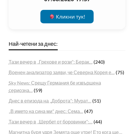
Кликни тук!
Най-четени за днес:
Тази вечер в „Грехове и рози“: Берак…
(240)
Военен анализатор заяви, че Северна Корея е…
(75)
Sky News: Срещу Германия бе извършена
сериозна…
(59)
Днес в епизода на „Доброта“: Мурат…
(51)
„В името на сина ми“ днес: Сема…
(47)
Тази вечер в „Шербет от боровинки“:…
(44)
Магнитна буря удря Земята още утре! Ето кога ще…