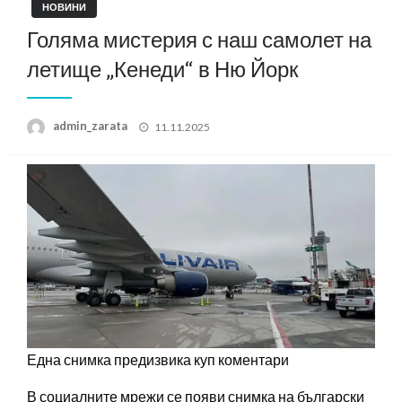
НОВИНИ
Голяма мистерия с наш самолет на
летище „Кенеди“ в Ню Йорк
Posted
admin_zarata
11.11.2025
on
Една снимка предизвика куп коментари
В социалните мрежи се появи снимка на български