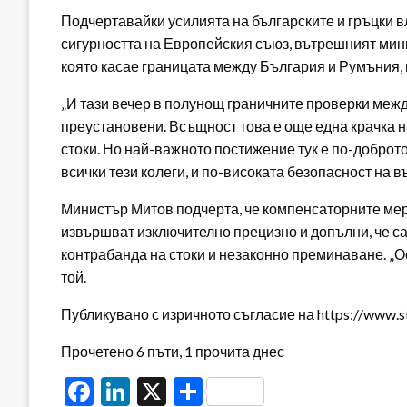
Подчертавайки усилията на българските и гръцки в
сигурността на Европейския съюз, вътрешният мин
която касае границата между България и Румъния, н
„И тази вечер в полунощ граничните проверки межд
преустановени. Всъщност това е още една крачка н
стоки. Но най-важното постижение тук е по-доброто
всички тези колеги, и по-високата безопасност на 
Министър Митов подчерта, че компенсаторните мер
извършват изключително прецизно и допълни, че са 
контрабанда на стоки и незаконно преминаване. „
той.
Публикувано с изричното съгласие на https://www.s
Прочетено 6 пъти, 1 прочита днес
Facebook
LinkedIn
X
Share