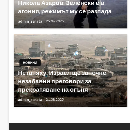
Никола Азаров: Зеленски е в
агония, режимът му се разпада
admin_zarata
25.06.2025
НОВИНИ
Нетаняху: Израел ще започне
незабавни преговори за
прекратяване на огъня
admin_zarata
21.08.2025