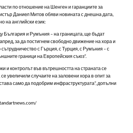
ласти по отношение на Шенген и гаранциите за
истър Даниел Митов обяви новината с днешна дата,
о на английски език:
у България и Румъния – на границата, ще бъдат
апред, за да постигнем свободно движение на хора и
 сътрудничество с Гърция, с Турция, с Румъния – с
външните граници на Европейския съюз“.
ки и контролът във вътрешността на страната се
се увеличили случаите на заловени хора в опит за
Остава само да подобрим инфраструктурата“, допълни
tandartnews.com/