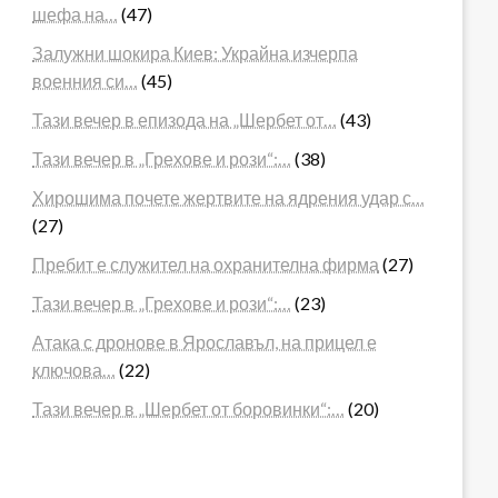
шефа на…
(47)
Залужни шокира Киев: Украйна изчерпа
военния си…
(45)
Тази вечер в епизода на „Шербет от…
(43)
Тази вечер в „Грехове и рози“:…
(38)
Хирошима почете жертвите на ядрения удар с…
(27)
Пребит е служител на охранителна фирма
(27)
Тази вечер в „Грехове и рози“:…
(23)
Атака с дронове в Ярославъл, на прицел е
ключова…
(22)
Тази вечер в „Шербет от боровинки“:…
(20)