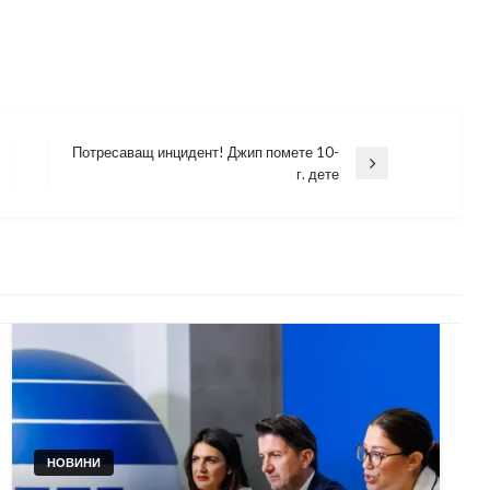
Потресаващ инцидент! Джип помете 10-
Next
г. дете
Post
НОВИНИ