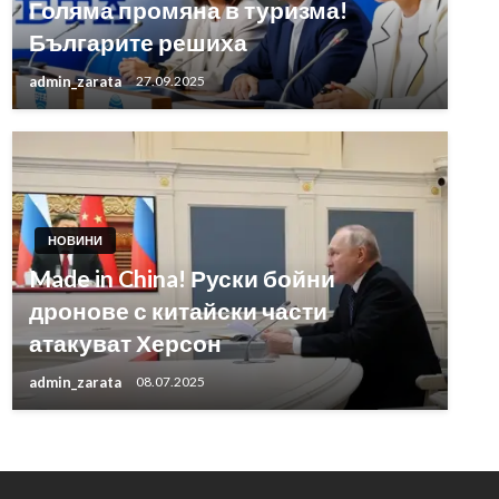
Голяма промяна в туризма!
Българите решиха
admin_zarata
27.09.2025
НОВИНИ
Made in China! Руски бойни
дронове с китайски части
атакуват Херсон
admin_zarata
08.07.2025