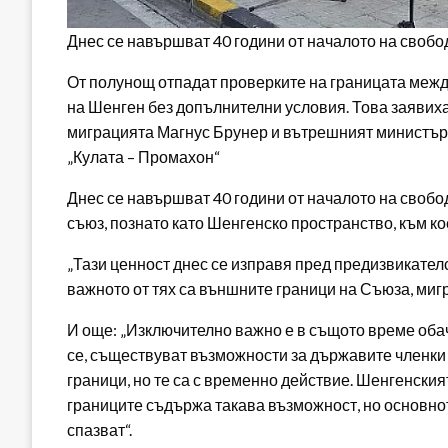
Днес се навършват 40 години от началото на свобо
От полунощ отпадат проверките на границата межд
на Шенген без допълнителни условия. Това заявих
миграцията Магнус Брунер и вътрешният министър 
„Кулата – Промахон“
Днес се навършват 40 години от началото на свобо
съюз, познато като Шенгенско пространство, към к
„Тази ценност днес се изправя пред предизвикателс
важното от тях са външните граници на Съюза, миг
И още: „Изключително важно е в същото време обач
се, съществуват възможности за държавите членки
граници, но те са с временно действие. Шенгенския
границите съдържа такава възможност, но основнот
спазват“.