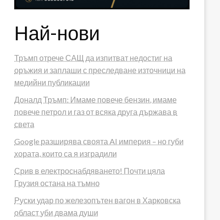
Най-нови
Тръмп отрече САЩ да изпитват недостиг на
оръжия и заплаши с преследване източници на
медийни публикации
Доналд Тръмп: Имаме повече бензин, имаме
повече петрол и газ от всяка друга държава в
света
Google разширява своята AI империя – но губи
хората, които са я изградили
Срив в електроснабдяването! Почти цяла
Грузия остана на тъмно
Руски удар по железопътен вагон в Харковска
област уби двама души