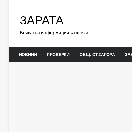
Skip
to
ЗАРАТА
content
Всякаква информация за всеки
НОВИНИ
ПРОВЕРКИ
ОБЩ. СТ.ЗАГОРА
ЗА