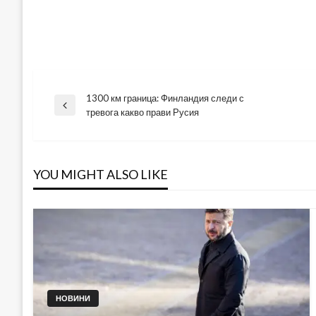
1300 км граница: Финландия следи с
Навигация
Previous
тревога какво прави Русия
Post
YOU MIGHT ALSO LIKE
НОВИНИ