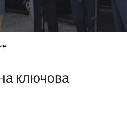
НИЦА
на ключова