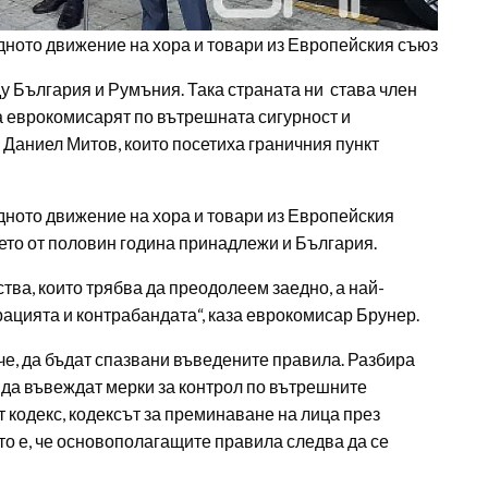
дното движение на хора и товари из Европейския съюз
у България и Румъния. Така страната ни става член
а еврокомисарят по вътрешната сигурност и
Даниел Митов, които посетиха граничния пункт
дното движение на хора и товари из Европейския
оето от половин година принадлежи и България.
тва, които трябва да преодолеем заедно, а най-
рацията и контрабандата“, каза еврокомисар Брунер.
е, да бъдат спазвани въведените правила. Разбира
 да въвеждат мерки за контрол по вътрешните
т кодекс, кодексът за преминаване на лица през
о е, че основополагащите правила следва да се