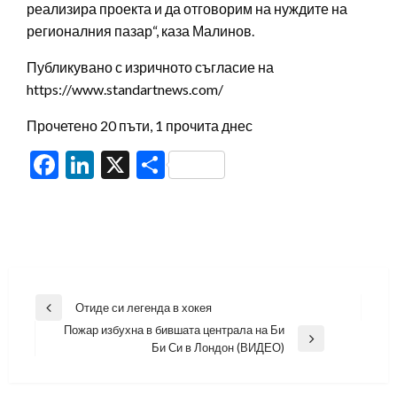
реализира проекта и да отговорим на нуждите на
регионалния пазар“, каза Малинов.
Публикувано с изричното съгласие на
https://www.standartnews.com/
Прочетено 20 пъти, 1 прочита днес
Facebook
LinkedIn
X
Share
Навигация
Отиде си легенда в хокея
Previous
Пожар избухна в бившата централа на Би
Post
Next
Би Си в Лондон (ВИДЕО)
Post