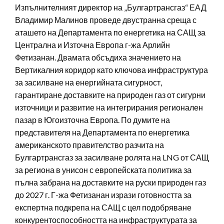
Изпълнителният директор на „Булгартрансгаз“ ЕАД
Владимир Малинов проведе двустранна среща с
аташето на Департамента по енергетика на САЩ за
Централна и Източна Европа г-жа Арлийн
Фетизанан. Двамата обсъдиха значението на
Вертикалния коридор като ключова инфраструктура
за засилване на енергийната сигурност,
гарантиране доставките на природен газ от сигурни
източници и развитие на интегрирания регионален
пазар в Югоизточна Европа. По думите на
представителя на Департамента по енергетика
американското правителство разчита на
Булгартрансгаз за засилване ролята на LNG от САЩ
за региона в унисон с европейската политика за
пълна забрана на доставките на руски природен газ
до 2027 г. Г-жа Фетизанан изрази готовността за
експертна подкрепа на САЩ с цел подобряване
конкурентоспособността на инфраструктурата за