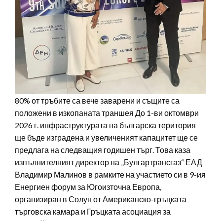
80% от тръбите са вече заварени и същите са
положени в изкопаната траншея До 1-ви октомври
2026 г. инфраструктурата на българска територия
ще бъде изградена и увеличеният капацитет ще се
предлага на следващия годишен търг. Това каза
изпълнителният директор на „Булгартрансгаз“ ЕАД
Владимир Малинов в рамките на участието си в 9-ия
Енергиен форум за Югоизточна Европа,
организиран в Солун от Американско-гръцката
търговска камара и Гръцката асоциация за