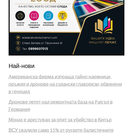
Най-нови
Американска фирма изпраща тайно наемници,
оръжия и дронове на судански главорези, обвинени
в геноцид
Дронове летят над ремонтната база на Patriot в
Германия
Монах е арестуван за опит за убийство в Кипър
ВСУ свалили само 15% от руските балистичните