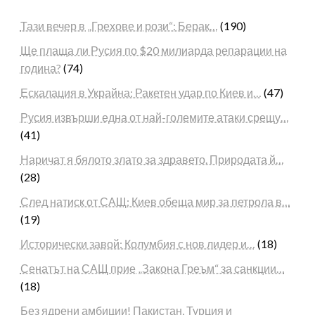
Тази вечер в „Грехове и рози“: Берак…
(190)
Ще плаща ли Русия по $20 милиарда репарации на
година?
(74)
Ескалация в Украйна: Ракетен удар по Киев и…
(47)
Русия извърши една от най-големите атаки срещу…
(41)
Наричат я бялото злато за здравето. Природата й…
(28)
След натиск от САЩ: Киев обеща мир за петрола в…
(19)
Исторически завой: Колумбия с нов лидер и…
(18)
Сенатът на САЩ прие „Закона Греъм“ за санкции…
(18)
Без ядрени амбиции! Пакистан, Турция и