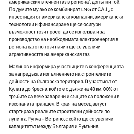
американския втечнен газ в региона“, допълни той.
По думите му ако се комбинират LNG от САЩ, с
инвестиция от американски компании, американски
технологии и финансиране ще се осигури
възможност този проект да се използва и за
производство на необходимата електроенергия в
региона като по този начин ще се увеличи
атрактивността на американския газ.
Малинов информира участниците в конференцията
за напредъка в изпълнението на строителните
дейности на българска територия. В участъкът от
Кулата до Кресна, който е с дължина 48 км. 80% от
тръбите са вече заварени и същите са положени в
изкопаната траншея. В края на месец август
стартираха реалните строителни дейности по
лупинга Рупча – Ветрино, с който ще се увеличи
капацитетът между България и Румъния.