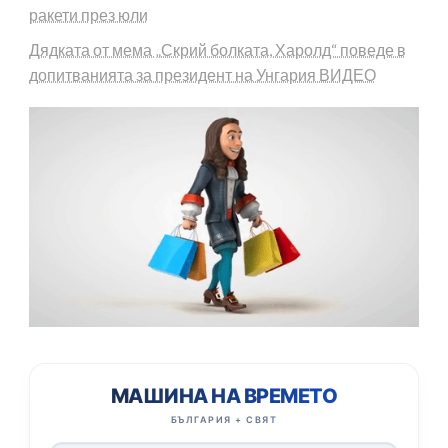
ракети през юли
Дядката от мема „Скрий болката, Харолд“ поведе в
допитванията за президент на Унгария ВИДЕО
МАШИНА НА ВРЕМЕТО
БЪЛГАРИЯ + СВЯТ