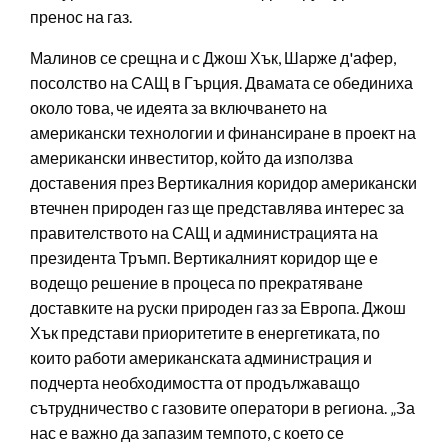
пренос на газ.
Малинов се срещна и с Джош Хък, Шарже д'афер,
посолство на САЩ в Гърция. Двамата се обединиха
около това, че идеята за включването на
американски технологии и финансиране в проект на
американски инвеститор, който да използва
доставения през Вертикалния коридор американски
втечнен природен газ ще представлява интерес за
правителството на САЩ и администрацията на
президента Тръмп. Вертикалният коридор ще е
водещо решение в процеса по прекратяване
доставките на руски природен газ за Европа. Джош
Хък представи приоритетите в енергетиката, по
които работи американската администрация и
подчерта необходимостта от продължаващо
сътрудничество с газовите оператори в региона. „За
нас е важно да запазим темпото, с което се