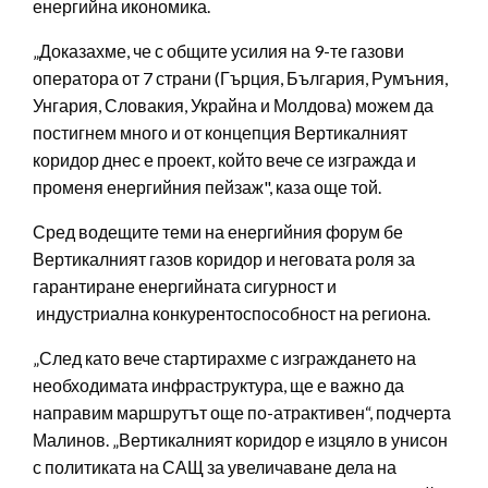
енергийна икономика.
„Доказахме, че с общите усилия на 9-те газови
оператора от 7 страни (Гърция, България, Румъния,
Унгария, Словакия, Украйна и Молдова) можем да
постигнем много и от концепция Вертикалният
коридор днес е проект, който вече се изгражда и
променя енергийния пейзаж", каза още той.
Сред водещите теми на енергийния форум бе
Вертикалният газов коридор и неговата роля за
гарантиране енергийната сигурност и
индустриална конкурентоспособност на региона.
„След като вече стартирахме с изграждането на
необходимата инфраструктура, ще е важно да
направим маршрутът още по-атрактивен“, подчерта
Малинов. „Вертикалният коридор е изцяло в унисон
с политиката на САЩ за увеличаване дела на