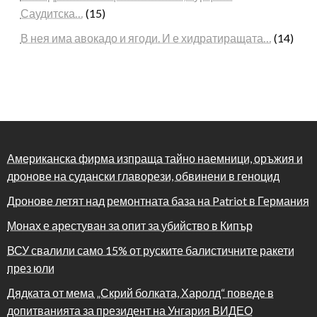
Саудитска…
(15)
В нея има авокадо и ягоди. И е хидратиращата…
(14)
Американска фирма изпраща тайно наемници, оръжия и
дронове на судански главорези, обвинени в геноцид
Дронове летят над ремонтната база на Patriot в Германия
Монах е арестуван за опит за убийство в Кипър
ВСУ свалили само 15% от руските балистичните ракети
през юли
Дядката от мема „Скрий болката, Харолд“ поведе в
допитванията за президент на Унгария ВИДЕО