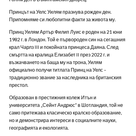
Принцът на Уелс Уилям празнува рожден ден.
Припомняме си любопитни факти за живота му.
Принц Уилям Артър Филип Луис е роден на 21 юни
1982 г. в Лондон. Той е първороден син на сегашния
крал Чарлз III и покойната принцеса Даяна. След
смъртта на кралица Елизабет II през 2022 г. и
възкачването на баща му на трона, Уилям
официално получи титлата Принц на Уелс –
традиционно звание за наследника на британския
престол.
Образован в престижния колеж Итън и
университета „Сейнт Андрюс“ в Шотландия, той не
само притежава класическо кралско образование,
но и демонстрира интереси в социалните науки,
географията и екологията.