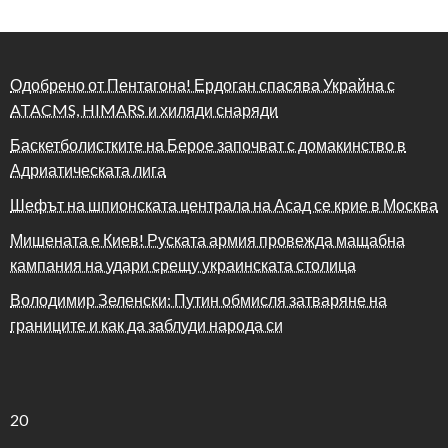
Одобрено от Пентагона! Ердоган спасява Украйна с
ATACMS, HIMARS и хиляди снаряди
Баскетболистките на Берое започват с домакинство в
Адриатическата лига
Шефът на шпионската централа на Асад се крие в Москва
Мишената е Киев! Руската армия провежда мащабна
кампания на удари срещу украинската столица
Володимир Зеленски: Путин обмисля затваряне на
границите и как да заблуди народа си
20