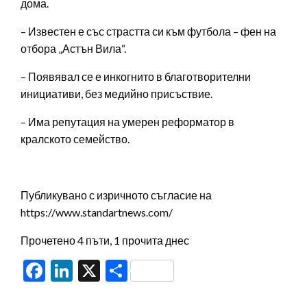
дома.
– Известен е със страстта си към футбола – фен на
отбора „Астън Вила“.
– Появявал се е инкогнито в благотворителни
инициативи, без медийно присъствие.
– Има репутация на умерен реформатор в
кралското семейство.
Публикувано с изричното съгласие на
https://www.standartnews.com/
Прочетено 4 пъти, 1 прочита днес
Facebook
LinkedIn
X
Share