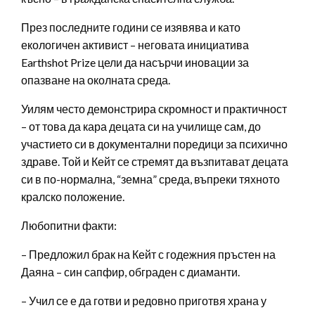
През последните години се изявява и като
екологичен активист – неговата инициатива
Earthshot Prize цели да насърчи иновации за
опазване на околната среда.
Уилям често демонстрира скромност и практичност
– от това да кара децата си на училище сам, до
участието си в документални поредици за психично
здраве. Той и Кейт се стремят да възпитават децата
си в по-нормална, “земна” среда, въпреки тяхното
кралско положение.
Любопитни факти:
– Предложил брак на Кейт с годежния пръстен на
Даяна – син сапфир, обграден с диаманти.
– Учил се е да готви и редовно приготвя храна у