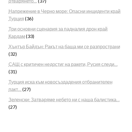
отварянето…
(37)
Напрежение в Черно море: Опасни инциденти край
Турция
(36)
Три основни сценария за падналия дрон край
Кардам
(33)
Хънтър Байдън: Ракът на баща ми се разпространи
(32)
САЩ с критичен недостиг на ракети, Русия следи…
(31)
Турция иска към новосъздадения отбранителен
пакт…
(27)
Зеленски: Затваряме небето ни с наша балистика…
(27)