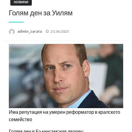
НОВИНИ
Голям ден за Уилям
Posted
admin_zarata
21.06.2025
on
Има репутация на умерен реформатор в кралското
семейство
Голям ден в Бъкингамския дворец.