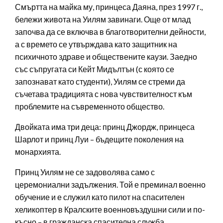
Смъртта на майка му, принцеса Даяна, през 1997 г.,
бележи живота на Уилям завинаги. Още от млад
започва да се включва в благотворителни дейности,
а с времето се утвърждава като защитник на
психичното здраве и обществените каузи. Заедно
със съпругата си Кейт Мидълтън (с която се
запознават като студенти), Уилям се стреми да
съчетава традицията с нова чувствителност към
проблемите на съвременното общество.
Двойката има три деца: принц Джордж, принцеса
Шарлот и принц Луи – бъдещите поколения на
монархията.
Принц Уилям не се задоволява само с
церемониални задължения. Той е преминал военно
обучение и е служил като пилот на спасителен
хеликоптер в Кралските военновъздушни сили и по-
късно – в гражданска спасителна служба.