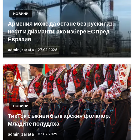
НОВИНИ
Армения може да остане без руски газ,
нефт и диаманти, ако избере ЕС пред
Евразия
admin_zarata
27.05.2026
НОВИНИ
ТикТок съживи българския фолклор.
Младите полудяха
admin_zarata
07.07.2025