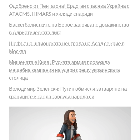
Одобрено от Пентагона! Ердоган спасява Украйна с
ATACMS, HIMARS и хиляди снаряди
Баскетболистките на Берое започват с домакинство
в Адриатическата лига
Шефът на шпионската централа на Асад се крие в
Москва
Мишената е Киев! Руската армия провежда
мащабна кампания на удари срещу украинската
столица
Володимир Зеленски: Путин обмисля затваряне на
границите и как да заблуди народа си