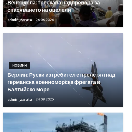
Венецуела: трескава надпревара за
спасяването на оцелели
admin_zarata
26.06.2026
НОВИНИ
Берлин: Руски изтребител е прелетял над
германска военноморска фрегата в
Балтийско море
admin_zarata
24.09.2025