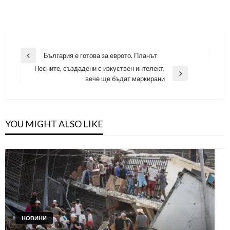
Навигация
България е готова за еврото. Планът
Previous
Песните, създадени с изкуствен интелект,
Post
Next
вече ще бъдат маркирани
Post
YOU MIGHT ALSO LIKE
НОВИНИ