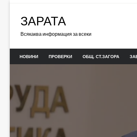
Skip
to
ЗАРАТА
content
Всякаква информация за всеки
НОВИНИ
ПРОВЕРКИ
ОБЩ. СТ.ЗАГОРА
ЗА