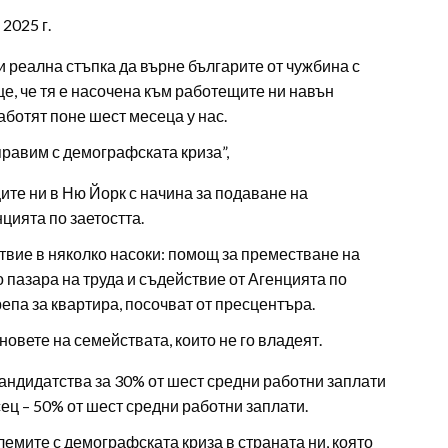
2025 г.
и реална стъпка да върне българите от чужбина с
е, че тя е насочена към работещите ни навън
аботят поне шест месеца у нас.
правим с демографската криза”,
те ни в Ню Йорк с начина за подаване на
цията по заетостта.
твие в няколко насоки: помощ за преместване на
пазара на труда и съдействие от Агенцията по
епа за квартира, посочват от пресцентъра.
новете на семействата, които не го владеят.
андидатства за 30% от шест средни работни заплати
есец – 50% от шест средни работни заплати.
емите с демографската криза в страната ни, която