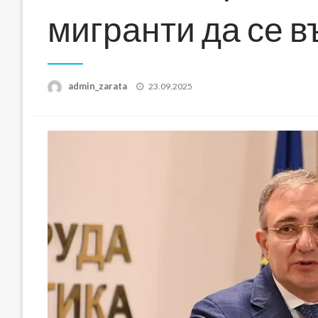
мигранти да се в
Posted
admin_zarata
23.09.2025
on