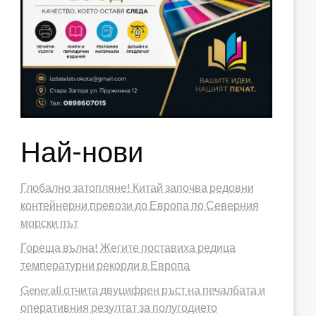
Най-нови
Глобално затопляне! Китай започва редовни
контейнерни превози до Европа по Северния
морски път
Гореща вълна! Жегите поставиха редица
температурни рекорди в Европа
Generali отчита двуцифрен ръст на печалбата и
оперативния резултат за полугодието