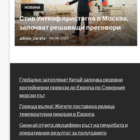
НОВИНИ
Стив Уиткоф пристигна в Москва,
започват решаващи преговори
admin_zarata
06.08.2025
Глобално затопляне! Китай започва редовни
контейнерни превози до Европа по Северния
морски път
Гореща вълна! Жегите поставиха редица
температурни рекорди в Европа
Generali отчита двуцифрен ръст на печалбата и
оперативния резултат за полугодието