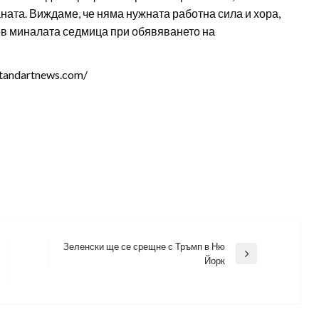
ната. Виждаме, че няма нужната работна сила и хора,
нов миналата седмица при обявяването на
tandartnews.com/
Зеленски ще се срещне с Тръмп в Ню
Next
Йорк
Post