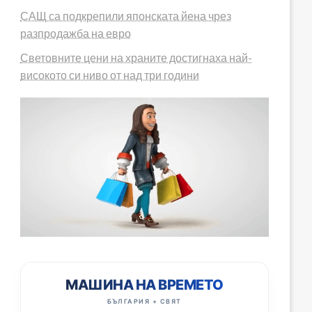
САЩ са подкрепили японската йена чрез
разпродажба на евро
Световните цени на храните достигнаха най-
високото си ниво от над три години
МАШИНА НА ВРЕМЕТО
БЪЛГАРИЯ + СВЯТ