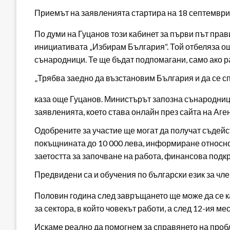
Приемът на заявленията стартира на 18 септември 
По думи на Гуцанов този кабинет за първи път прав
инициативата „Избирам България“. Той отбеляза ощ
сънародници. Те ще бъдат подпомагани, само ако р
„Трябва заедно да възстановим България и да се с
каза още Гуцанов. Министърът запозна сънародници
заявленията, което става онлайн през сайта на Аген
Одобрените за участие ще могат да получат съдейс
покъщнината до 10 000 лева, информиране относно 
заетостта за започване на работа, финансова подкр
Предвидени са и обучения по български език за чле
Половин година след завръщането ще може да се к
за сектора, в който човекът работи, а след 12-ия м
Искаме реално да помогнем за справянето на пробл