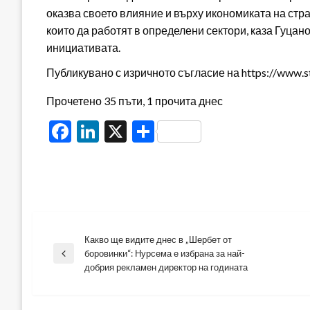
оказва своето влияние и върху икономиката на стра
които да работят в определени сектори, каза Гуца
инициативата.
Публикувано с изричното съгласие на https://www.s
Прочетено 35 пъти, 1 прочита днес
Facebook
LinkedIn
X
Share
Какво ще видите днес в „Шербет от
Навигация
боровинки“: Нурсема е избрана за най-
Previous
добрия рекламен директор на годината
Post