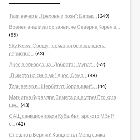
Тази вечер в „Грехове и рози“: Берак…
(349)
Военен анализатор заяви, че Северна Корея е…
(85)
Sky News: Срещу Германия бе извършена
сериозна…
(63)
Днес в епизода на „Доброта“: Мурат…
(52)
„В името на сина ми“ днес: Сема…
(48)
Тази вечер в „Шербет от боровинки“:…
(44)
Магнитна буря удря Земята още утре! Ето кога
ще…
(43)
САЩ санкционираха Куба, българското МВнР
с…
(42)
Спешно в Берлин! Канцлерът Мерц свика