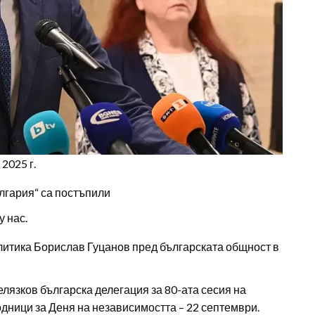
2025 г.
ългария“ са постъпили
у нас.
олитика Борислав Гуцанов пред българската общност в
язков българска делегация за 80-ата сесия на
ници за Деня на независимостта – 22 септември.