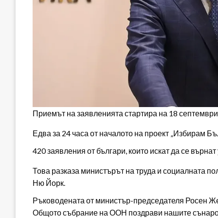
Приемът на заявленията стартира на 18 септември 
Едва за 24 часа от началото на проект „Избирам Б
420 заявления от българи, които искат да се върнат 
Това разказа министърът на труда и социалната п
Ню Йорк.
Ръководената от министър-председателя Росен Жел
Общото събрание на ООН поздрави нашите сънарод