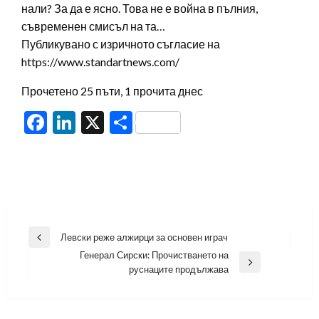
нали? За да е ясно. Това не е война в пълния,
съвременен смисъл на та…
Публикувано с изричното съгласие на
https://www.standartnews.com/
Прочетено 25 пъти, 1 прочита днес
Facebook
LinkedIn
X
Share
Навигация
Левски реже алжирци за основен играч
Previous
Генерал Сирски: Прочистването на
Post
Next
руснаците продължава
Post