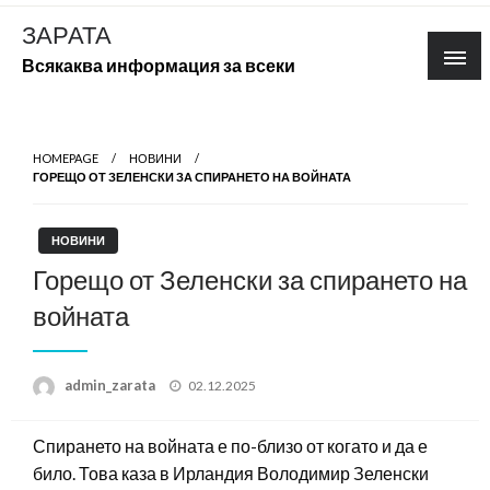
Skip
ЗАРАТА
to
Всякаква информация за всеки
content
HOMEPAGE
НОВИНИ
ГОРЕЩО ОТ ЗЕЛЕНСКИ ЗА СПИРАНЕТО НА ВОЙНАТА
НОВИНИ
Горещо от Зеленски за спирането на
войната
Posted
admin_zarata
02.12.2025
on
Спирането на войната е по-близо от когато и да е
било. Това каза в Ирландия Володимир Зеленски