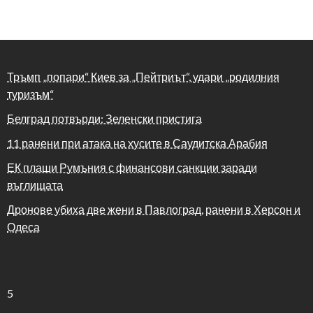
Тръмп „попари“ Киев за „Пейтриът“, удари „родилния
туризъм“
Белград потвърди: Зеленски пристига
11 ранени при атака на хусите в Саудитска Арабия
ЕК плаши Румъния с финансови санкции заради
въглищата
Дронове убиха две жени в Павлоград, ранени в Херсон и
Одеса
5