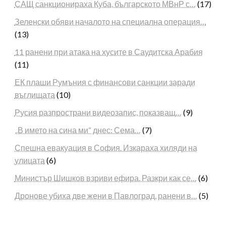
САЩ санкционираха Куба, българското МВнР с…
(17)
Зеленски обяви началото на специална операция…
(13)
11 ранени при атака на хусите в Саудитска Арабия
(11)
ЕК плаши Румъния с финансови санкции заради
въглищата
(10)
Русия разпространи видеозапис, показващ…
(9)
„В името на сина ми“ днес: Сема…
(7)
Спешна евакуация в София. Изкараха хиляди на
улицата
(6)
Министър Шишков взриви ефира. Разкри как се…
(6)
Дронове убиха две жени в Павлоград, ранени в…
(5)