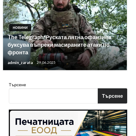
НОВИНИ
The Telegraph: Руската лятна офанзива
буксува въпреки масираните атаки по
фронта
admin_zarata
29.06.2025
Търсене
Търсене