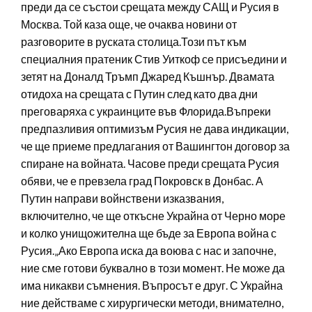
преди да се състои срещата между САЩ и Русия в
Москва. Той каза още, че очаква новини от
разговорите в руската столица.Този път към
специалния пратеник Стив Уиткоф се присъедини и
зетят на Доналд Тръмп Джаред Къшнър. Двамата
отидоха на срещата с Путин след като два дни
преговаряха с украинците във Флорида.Въпреки
предпазливия оптимизъм Русия не дава индикации,
че ще приеме предлагания от Вашингтон договор за
спиране на войната. Часове преди срещата Русия
обяви, че е превзела град Покровск в Донбас. А
Путин направи войнствени изказвания,
включително, че ще откъсне Украйна от Черно море
и колко унищожителна ще бъде за Европа война с
Русия.„Ако Европа иска да воюва с нас и започне,
ние сме готови буквално в този момент. Не може да
има никакви съмнения. Въпросът е друг. С Украйна
ние действаме с хирургически методи, внимателно,