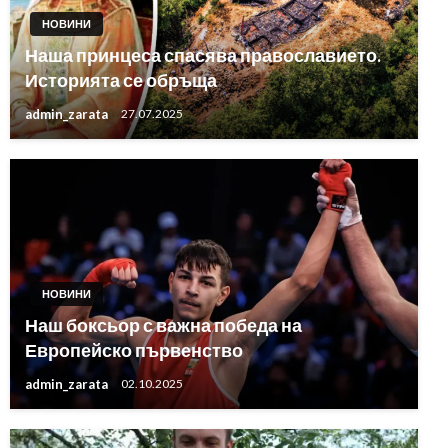
НОВИНИ
Наша принцеса спасява православието.
Историята се обръща
admin_zarata
27.07.2025
НОВИНИ
Наш боксьор с важна победа на
Европейско първенство
admin_zarata
02.10.2025