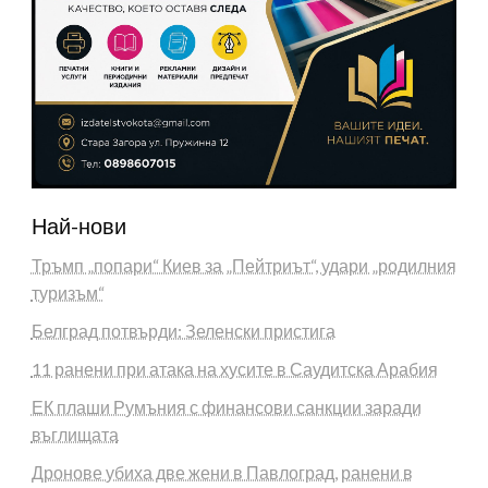
Най-нови
Тръмп „попари“ Киев за „Пейтриът“, удари „родилния
туризъм“
Белград потвърди: Зеленски пристига
11 ранени при атака на хусите в Саудитска Арабия
ЕК плаши Румъния с финансови санкции заради
въглищата
Дронове убиха две жени в Павлоград, ранени в