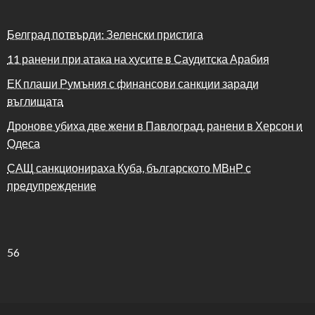
Белград потвърди: Зеленски пристига
11 ранени при атака на хусите в Саудитска Арабия
ЕК плаши Румъния с финансови санкции заради
въглищата
Дронове убиха две жени в Павлоград, ранени в Херсон и
Одеса
САЩ санкционираха Куба, българското МВнР с
предупреждение
56