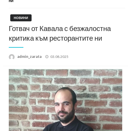
НИ
НОВИНИ
Готвач от Кавала с безжалостна
критика към ресторантите ни
Posted
admin_zarata
03.08.2025
on