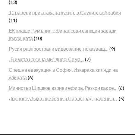
(13)
11 ранени при атака на хусите в Саудитска Арабия
(11)
ЕК плаши Румъния с финансови санкции заради
въглищата
(10)
Русия разпространи видеозапис, показващ…
(9)
„В името на сина ми“ днес: Сема…
(7)
Спешна евакуация в София. Изкараха хиляди на
улицата
(6)
Министър Шишков взриви ефира. Разкри как се…
(6)
Дронове убиха две жени в Павлоград, ранени в…
(5)