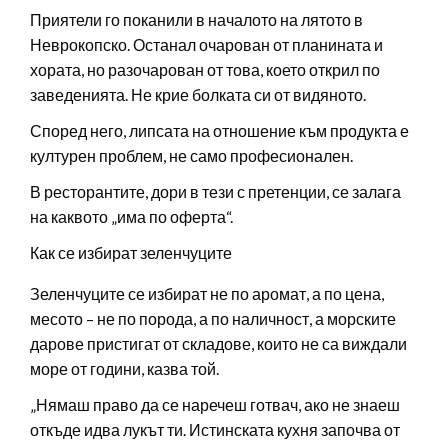
Приятели го поканили в началото на лятото в
Неврокопско. Останал очарован от планината и
хората, но разочарован от това, което открил по
заведенията. Не крие болката си от видяното.
Според него, липсата на отношение към продукта е
културен проблем, не само професионален.
В ресторантите, дори в тези с претенции, се залага
на каквото „има по оферта“.
Как се избират зеленчуците
Зеленчуците се избират не по аромат, а по цена,
месото – не по порода, а по наличност, а морските
дарове пристигат от складове, които не са виждали
море от години, казва той.
„Нямаш право да се наречеш готвач, ако не знаеш
откъде идва лукът ти. Истинската кухня започва от