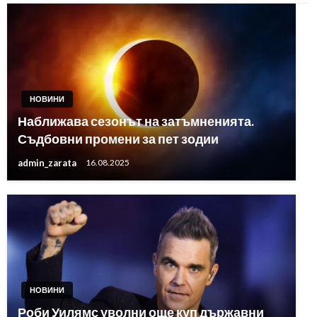
НОВИНИ
Наближава сезонът на затъмненията.
Съдбовни промени за пет зодии
admin_zarata
16.08.2025
НОВИНИ
Роби Уилямс уволни още куп държавни