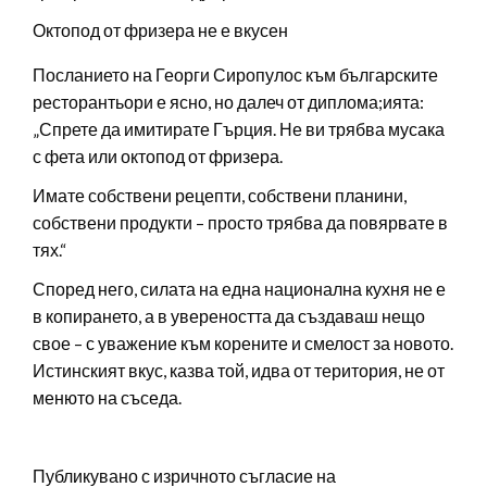
Октопод от фризера не е вкусен
Посланието на Георги Сиропулос към българските
ресторантьори е ясно, но далеч от диплома;ията:
„Спрете да имитирате Гърция. Не ви трябва мусака
с фета или октопод от фризера.
Имате собствени рецепти, собствени планини,
собствени продукти – просто трябва да повярвате в
тях.“
Според него, силата на една национална кухня не е
в копирането, а в увереността да създаваш нещо
свое – с уважение към корените и смелост за новото.
Истинският вкус, казва той, идва от територия, не от
менюто на съседа.
Публикувано с изричното съгласие на