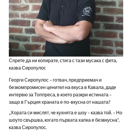
Спрете да ни копирате, стига с тази мусака с фета,
казва Сиропулос
Георги Сиропулос – готвач, предприемач и
безкомпромисен ценител на вкуса в Кавала, даде
интервю за Топпреса, в което разкри истината –
защо в Гърция храната е по-вкусна от нашата?
„Хората си мислят, че кухнята е шоу – казва той. – Но
шоуто свършва, когато първата хапка е безвкусна“,
казва Сиропулос.