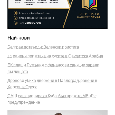
Най-нови
Белград потвърди: Зеленски пристига
11 ранени при атака на хусите в Саудитска Арабия
ЕК плаши Румъния с финансови санкции заради
въглищата
Дронове убиха две жени в Павлоград, ранени в
Херсон и Одеса
САЩ санкционираха Куба, българското МВнР с
предупреждение