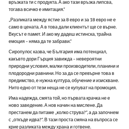
връзката ти с продукта. А ако тази връзка липсва,
тогава всичко е имитация.“
„Разликата между ястие за 8 евро и за 18 евро не е
само в цената. А в това дали клиентът ще се върне.
Вкусът е памет. И ако му дадеш истинска, трайна
емоция – няма да те забрави.“
Сиропулос казва, че България има потенциал,
какъвто дори Гърция завижда – невероятни
природни условия, малки производители, планини и
плодородни равнини. Но за да се превърне това в
предимство, е нужна култура, обучение и изискване.
Нито едно от тези неща не се купуват на промоция.
Има надежда, смята той, но първата крачка не е
ново заведение. А нов начин на мислене. Да
престанем да питаме „колко струва?“, а да започнем
с „откъде идва?“. В тази проста смяна на въпроса се
крие разликата между храна и готвене.