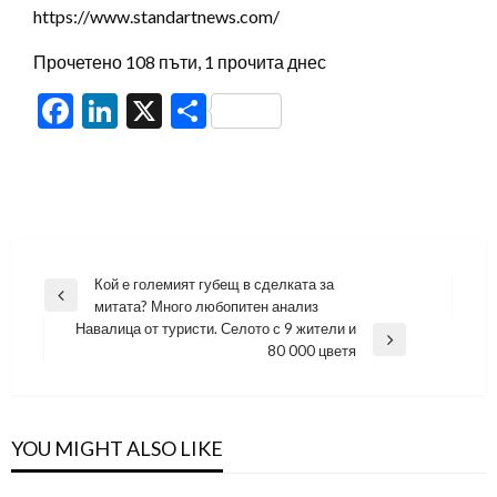
https://www.standartnews.com/
Прочетено 108 пъти, 1 прочита днес
Facebook
LinkedIn
X
Share
Навигация
Кой е големият губещ в сделката за
Previous
митата? Много любопитен анализ
Post
Навалица от туристи. Селото с 9 жители и
Next
80 000 цветя
Post
YOU MIGHT ALSO LIKE