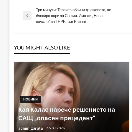
Три минути: Терзиев обвини държавата, че
Навигация
блокира пари за София. Има ли „Ново
Previous
начало“ за ГЕРБ във Варна?
Post
YOU MIGHT ALSO LIKE
НОВИНИ
Кая Калас нарече решението на
САЩ „опасен прецедент“
admin_zarata
16.03.2026