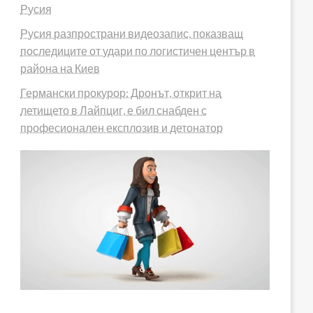
Русия
Русия разпространи видеозапис, показващ
последиците от удари по логистичен център в
района на Киев
Германски прокурор: Дронът, открит на
летището в Лайпциг, е бил снабден с
професионален експлозив и детонатор