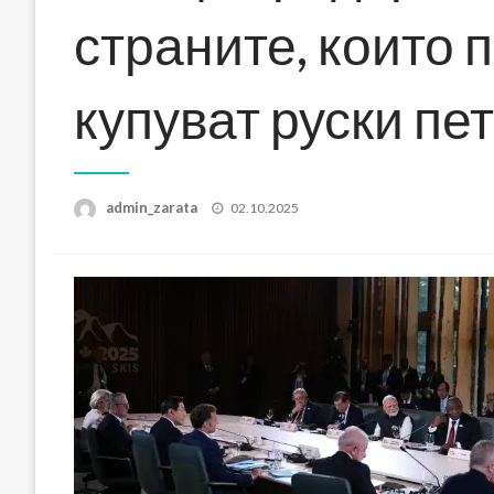
страните, които 
купуват руски пе
Posted
admin_zarata
02.10.2025
on