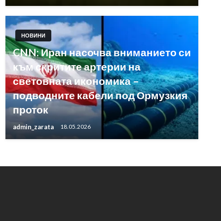
НОВИНИ
CNN: Иран насочва вниманието си
към скритите артерии на
световната икономика –
подводните кабели под Ормузкия
проток
admin_zarata
18.05.2026