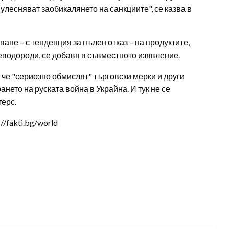
о улесняват заобикалянето на санкциите", се казва в
не – с тенденция за пълен отказ – на продуктите,
еводороди, се добавя в съвместното изявление.
 че "сериозно обмислят" търговски мерки и други
нето на руската война в Украйна. И тук не се
ерс.
/fakti.bg/world