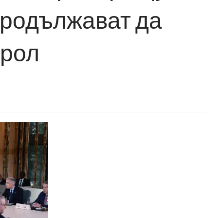
продължават да
трол