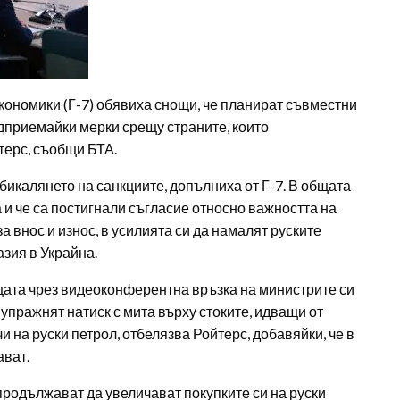
кономики (Г-7) обявиха снощи, че планират съвместни
едприемайки мерки срещу страните, които
терс, съобщи БТА.
бикалянето на санкциите, допълниха от Г-7. В общата
 и че са постигнали съгласие относно важността на
за внос и износ, в усилията си да намалят руските
азия в Украйна.
ещата чрез видеоконферентна връзка на министрите си
пражнят натиск с мита върху стоките, идващи от
и на руски петрол, отбелязва Ройтерс, добавяйки, че в
ават.
родължават да увеличават покупките си на руски