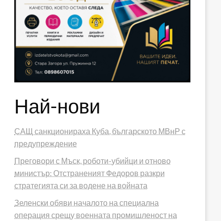
Най-нови
САЩ санкционираха Куба, българското МВнР с
предупреждение
Преговори с Мъск, роботи-убийци и отново
министър: Отстраненият Федоров разкри
стратегията си за водене на войната
Зеленски обяви началото на специална
операция срещу военната промишленост на