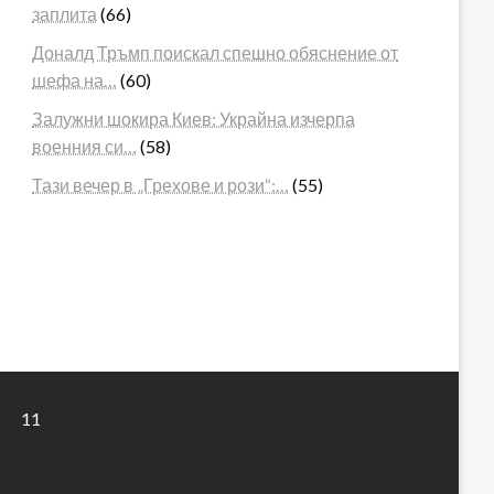
заплита
(66)
Доналд Тръмп поискал спешно обяснение от
шефа на…
(60)
Залужни шокира Киев: Украйна изчерпа
военния си…
(58)
Тази вечер в „Грехове и рози“:…
(55)
11