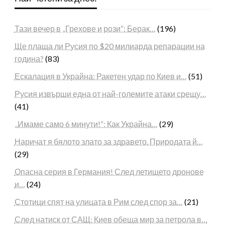
Тази вечер в „Грехове и рози“: Берак…
(196)
Ще плаща ли Русия по $20 милиарда репарации на
година?
(83)
Ескалация в Украйна: Ракетен удар по Киев и…
(51)
Русия извърши една от най-големите атаки срещу…
(41)
„Имаме само 6 минути!“: Как Украйна…
(29)
Наричат я бялото злато за здравето. Природата й…
(29)
Опасна серия в Германия! След летището дронове
и…
(24)
Стотици спят на улицата в Рим след спор за…
(21)
След натиск от САЩ: Киев обеща мир за петрола в…