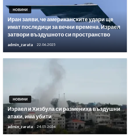
НОВИНИ
Иран заяви, че американските удари ще
имат последици за вечни времена. Израел
затвори въздушното си пространство
admin_zarata
22.06.2025
НОВИНИ
Израел и Хизбула си размениха въздушни
атаки, има убити
admin_zarata
24.05.2026