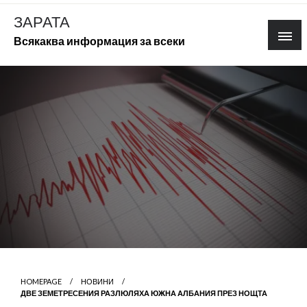
Skip
ЗАРАТА
to
Всякаква информация за всеки
content
HOMEPAGE
НОВИНИ
ДВЕ ЗЕМЕТРЕСЕНИЯ РАЗЛЮЛЯХА ЮЖНА АЛБАНИЯ ПРЕЗ НОЩТА