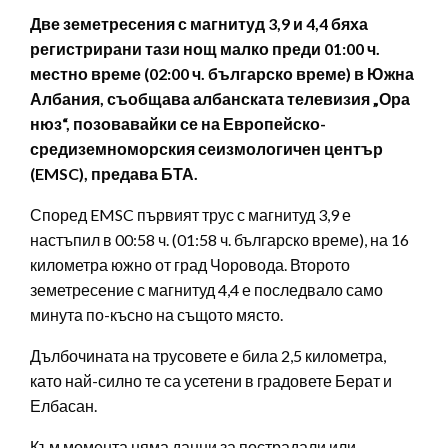
Две земетресения с магнитуд 3,9 и 4,4 бяха
регистрирани тази нощ малко преди 01:00 ч.
местно време (02:00 ч. българско време) в Южна
Албания, съобщава албанската телевизия „Ора
нюз“, позовавайки се на Европейско-
средиземноморския сеизмологичен център
(EMSC), предава БТА.
Според EMSC първият трус с магнитуд 3,9 е
настъпил в 00:58 ч. (01:58 ч. българско време), на 16
километра южно от град Чоровода. Второто
земетресение с магнитуд 4,4 е последвало само
минута по-късно на същото място.
Дълбочината на трусовете е била 2,5 километра,
като най-силно те са усетени в градовете Берат и
Елбасан.
Към момента няма данни за пострадали или