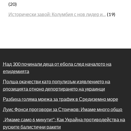
(20)
Исторически завой: Колумбия с нов лидер и…
(19)
Над 300 починали деца от ебола след началото на
епидемията
Полша окачестви като популизъм изявлението на
опозицията отноно депортирането на украинци
Разбиха голяма мрежа за трафик в Средиземно море
Луис Фонси проговори за Стоичков: Имаме много общо
„Имаме само 6 минути!“: Как Украйна противодейства на
руските балистични ракети