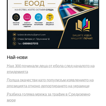
Най-нови
Над 300 починали деца от ебола след началото на
епидемията
Полша окачестви като популизъм изявлението на
опозицията отноно депортирането на украинци
Разбиха голяма мрежа за трафик в Средиземно
море