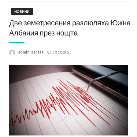
НОВИНИ
Две земетресения разлюляха Южна
Албания през нощта
Posted
admin_zarata
20.10.2025
on