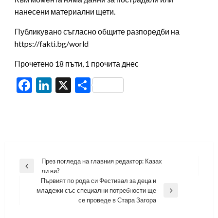
нанесени материални щети.
Публикувано съгласно общите разпоредби на
https://fakti.bg/world
Прочетено 18 пъти, 1 прочита днес
Facebook
LinkedIn
X
Share
Навигация
През погледа на главния редактор: Казах
Previous
ли ви?
Post
Първият по рода си Фестивал за деца и
младежи със специални потребности ще
Next
се проведе в Стара Загора
Post