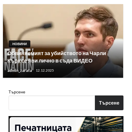
НОВИНИ
Обвиняемият за убийството на Чарли
Кърк се яви лично в съда ВИДЕО
admin_zarata
12.12.2025
Търсене
Търсене