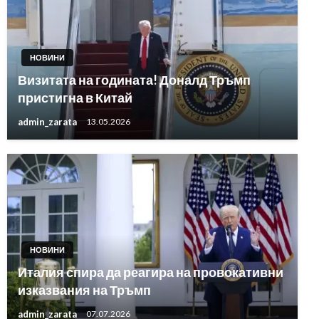
НОВИНИ
Визитата на годината! Доналд Тръмп
пристигна в Китай
admin_zarata
13.05.2026
НОВИНИ
Италия спира да реагира на провокативни
изказвания на Тръмп
admin_zarata
07.07.2026