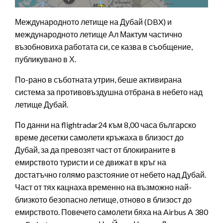
Международното летище на Дубай (DBX) и
международното летище Ал Мактум частично
възобновиха работата си, се казва в съобщение,
публикувано в Х.
По-рано в съботната утрин, беше активирана
система за противовъздушна отбрана в небето над
летище Дубай.
По данни на flightradar24 към 8,00 часа българско
време десетки самолети кръжаха в близост до
Дубай, за да превозят част от блокираните в
емирството туристи и се движат в кръг на
достатъчно голямо разстояние от небето над Дубай.
Част от тях кацнаха временно на възможно най-
близкото безопасно летище, отново в близост до
емирството. Повечето самолети бяха на Airbus A 380