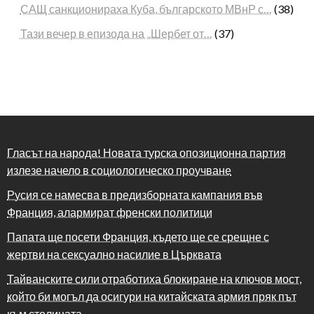
САЩ санкционираха Куба, българското МВнР с…
(38)
Тази вечер в епизода на „Шербет от…
(37)
Гласът на народа! Новата турска опозиционна партия
излезе начело в социологическо проучване
Русия се намесва в предизборната кампания във
Франция, алармират френски политици
Папата ще посети Франция, където ще се срещне с
жертви на сексуално насилие в Църквата
Тайванските сили отработиха блокиране на ключов мост,
който би могъл да осигури на китайската армия пряк път
към столицата