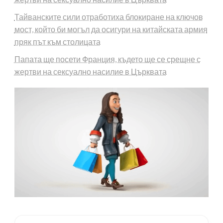
Тайванските сили отработиха блокиране на ключов
мост, който би могъл да осигури на китайската армия
пряк път към столицата
Папата ще посети Франция, където ще се срещне с
жертви на сексуално насилие в Църквата