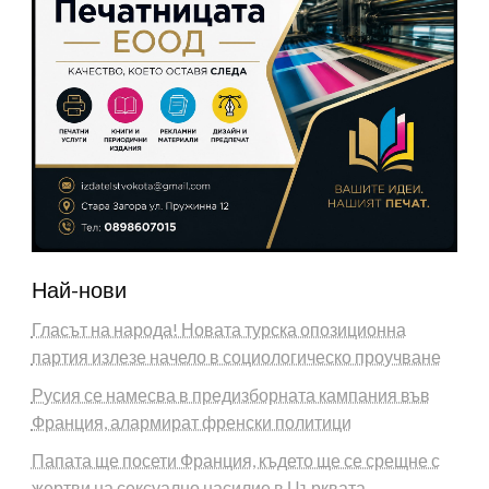
Най-нови
Гласът на народа! Новата турска опозиционна
партия излезе начело в социологическо проучване
Русия се намесва в предизборната кампания във
Франция, алармират френски политици
Папата ще посети Франция, където ще се срещне с
жертви на сексуално насилие в Църквата