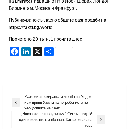
на Emirates, идващи от Ню Йорк, Цюрих, Лондон,
Бирмингам, Москва и Фракфурт.
Публикувано съгласно общите разпоредби на
https://fakti.bg/world
Прочетено 23 пъти, 1 прочита днес
Facebook
LinkedIn
X
Share
Навигация
Разкриха шокиращата молба на Андрю
към принц Уилям на погребението на
Previous
херцогинята на Кент
Post
„Наказателен популизъм“. Сексът под 16
години вече ще е забранен. Какво означава
Next
това
Post