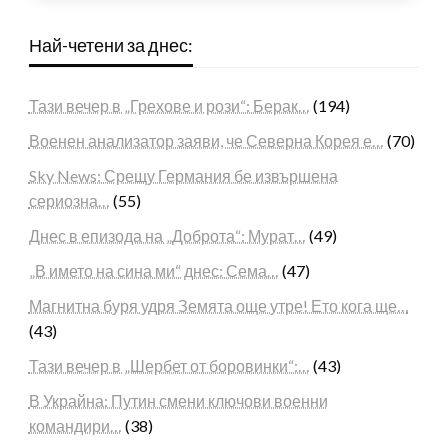
Най-четени за днес:
Тази вечер в „Грехове и рози“: Берак…
(194)
Военен анализатор заяви, че Северна Корея е…
(70)
Sky News: Срещу Германия бе извършена
сериозна…
(55)
Днес в епизода на „Доброта“: Мурат…
(49)
„В името на сина ми“ днес: Сема…
(47)
Магнитна буря удря Земята още утре! Ето кога ще…
(43)
Тази вечер в „Шербет от боровинки“:…
(43)
В Украйна: Путин смени ключови военни
командири…
(38)