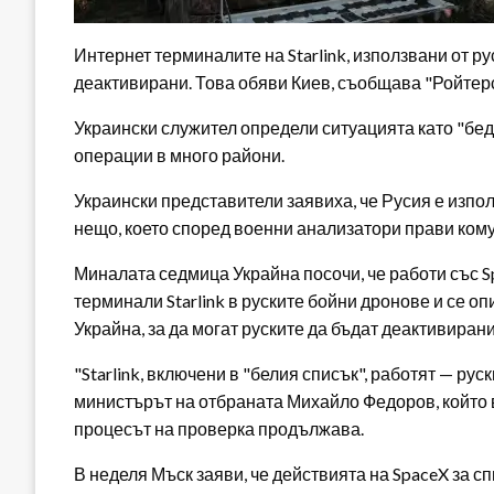
Интернет терминалите на Starlink, използвани от ру
деактивирани. Това обяви Киев, съобщава "Ройтерс
Украински служител определи ситуацията като "бед
операции в много райони.
Украински представители заявиха, че Русия е изпол
нещо, което според военни анализатори прави кому
Миналата седмица Украйна посочи, че работи със S
терминали Starlink в руските бойни дронове и се оп
Украйна, за да могат руските да бъдат деактивирани
"Starlink, включени в "белия списък", работят — ру
министърът на отбраната Михайло Федоров, който в
процесът на проверка продължава.
В неделя Мъск заяви, че действията на SpaceX за с