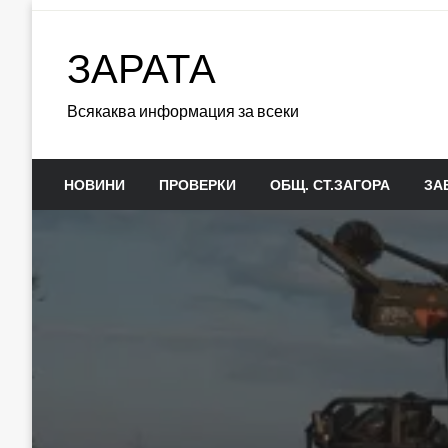
Skip
to
ЗАРАТА
content
Всякаква информация за всеки
НОВИНИ
ПРОВЕРКИ
ОБЩ. СТ.ЗАГОРА
ЗА