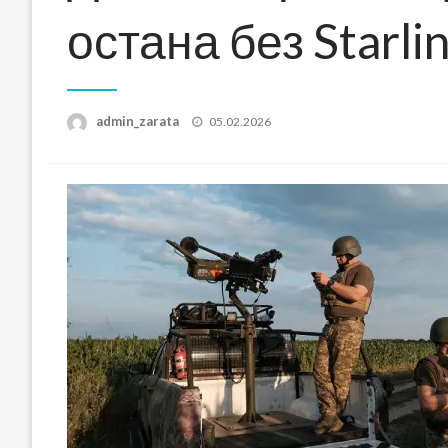
остана без Starli
Posted
admin_zarata
05.02.2026
on