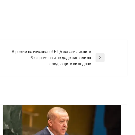
В режим на изчакване! ЕЦБ запази лихвите
без промяна и не даде сигнали за
Next
следващите си ходове
Post