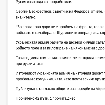
Русия изглежда са проработили.
Сергий Бескрестнов, съветник на Федоров, отчете, 
значително.
"За врага това дори не е проблем на фронта, това 
войските е колабирало. Щурмовите операции са спр
Украинската армия разчита на десетки хиляди сател
бойното поле и за пилотиране на някои мисии с дро
Тази седмица компанията заяви, че е открила термин
при руски атаки.
Източник от украинската армия на източния фронт п
проблеми с комуникацията, като почти всички връзки
Публикувано съгласно общите разпоредби на https:/
Прочетено 42 пъти, 1 прочита днес