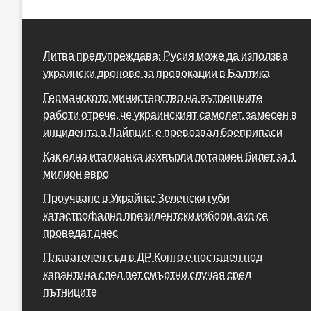
Литва предупреждава: Русия може да използва
украински дронове за провокации в Балтика
Германското министерство на вътрешните
работи отрече, че украинският самолет, замесен в
инцидента в Лайпциг, е превозвал боеприпаси
Как една италианка изхвърли лотариен билет за 1
милион евро
Проучване в Украйна: Зеленски губи
катастрофално президентски избори, ако се
проведат днес
Плавателен съд в ДР Конго е поставен под
карантина след пет смъртни случая сред
пътниците