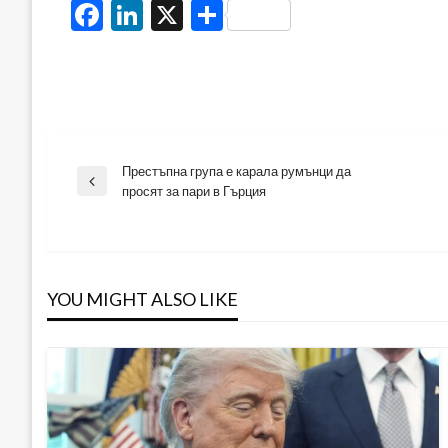
Facebook
LinkedIn
X
Share
Престъпна група е карала румънци да
Навигация
Previous
просят за пари в Гърция
Post
YOU MIGHT ALSO LIKE