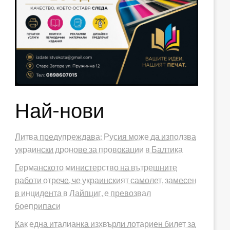
Най-нови
Литва предупреждава: Русия може да използва
украински дронове за провокации в Балтика
Германското министерство на вътрешните
работи отрече, че украинският самолет, замесен
в инцидента в Лайпциг, е превозвал
боеприпаси
Как една италианка изхвърли лотариен билет за