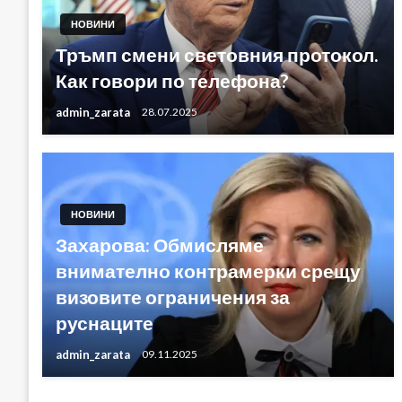
НОВИНИ
Тръмп смени световния протокол.
Как говори по телефона?
admin_zarata
28.07.2025
НОВИНИ
Захарова: Обмисляме
внимателно контрамерки срещу
визовите ограничения за
руснаците
admin_zarata
09.11.2025