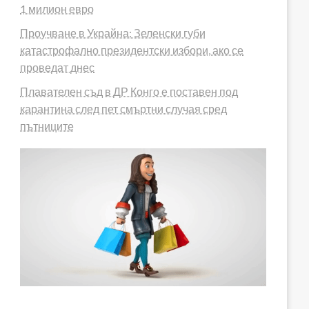
1 милион евро
Проучване в Украйна: Зеленски губи
катастрофално президентски избори, ако се
проведат днес
Плавателен съд в ДР Конго е поставен под
карантина след пет смъртни случая сред
пътниците