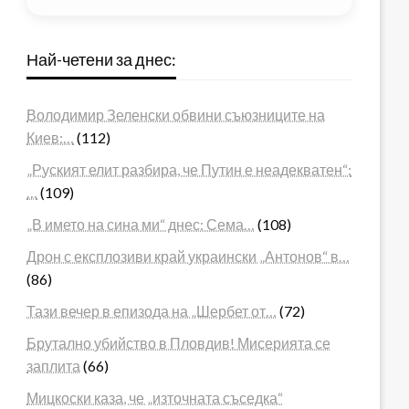
Най-четени за днес:
Володимир Зеленски обвини съюзниците на
Киев:…
(112)
„Руският елит разбира, че Путин е неадекватен“:
…
(109)
„В името на сина ми“ днес: Сема…
(108)
Дрон с експлозиви край украински „Антонов“ в…
(86)
Тази вечер в епизода на „Шербет от…
(72)
Брутално убийство в Пловдив! Мисерията се
заплита
(66)
Мицкоски каза, че „източната съседка“