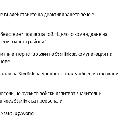
че въздействието на деактивирането вече е
е бедствие", подчерта той. "Цялото командване на
ени в много райони".
итни интернет връзки на Starlink за комуникация на
нове.
али на Starlink на дронове с голям обсег, използвани
осочи, че руските войски изпитват значителни
 чрез Starlink са прекъснати.
/fakti.bg/world