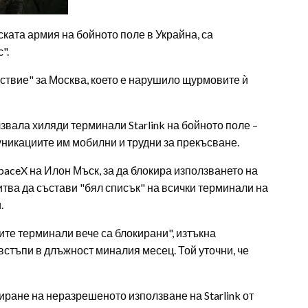
ската армия на бойното поле в Украйна, са
".
ствие" за Москва, което е нарушило щурмовите ѝ
звала хиляди терминали Starlink на бойното поле –
никациите им мобилни и трудни за прекъсване.
paceX на Илон Мъск, за да блокира използването на
итва да състави "бял ​​списък" на всички терминали на
.
ските терминали вече са блокирани", изтъкна
стъпи в длъжност миналия месец. Той уточни, че
пиране на неразрешеното използване на Starlink от