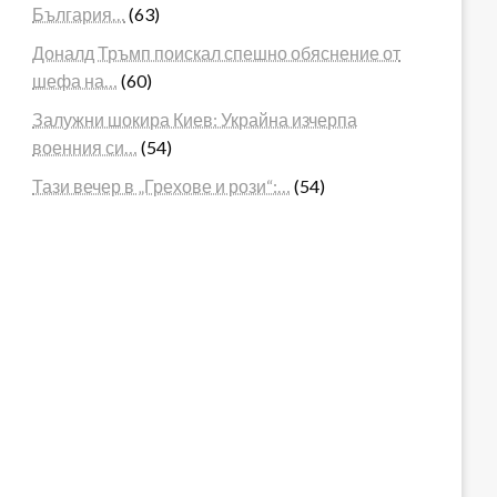
България…
(63)
Доналд Тръмп поискал спешно обяснение от
шефа на…
(60)
Залужни шокира Киев: Украйна изчерпа
военния си…
(54)
Тази вечер в „Грехове и рози“:…
(54)