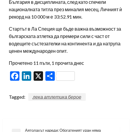
България в дисциплината, след като спечели
националната титла през миналия месец. Личният ѝ
рекорд на 10 000 м е 33:52.91 мин.
Стартът в Ла Специя ще бъде важна възможност за
българската атлетка да премери сили с част от
водещите състезателки на континента и да натрупа
ценен международен опит.
Прочетено 11 пъти, 1 прочита днес
Facebook
LinkedIn
X
Share
Tagged:
лека атлетика берое
Навигация
Аятолахът нареди: Обогатеният уран няма