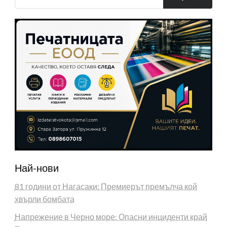
Най-нови
81 години от Нагасаки: Премиерът премълча кой
хвърли бомбата
Напрежение в Черно море: Опасни инциденти край