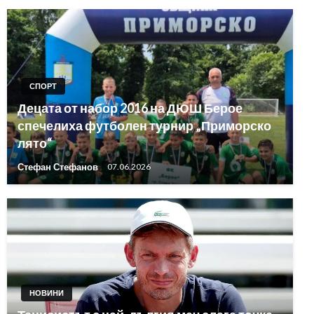
СПОРТ
Децата от набор 2016 на ДЮШ Берое
спечелиха футболен турнир „Приморско
лято“
Стефан Стефанов
07.06.2026
НОВИНИ