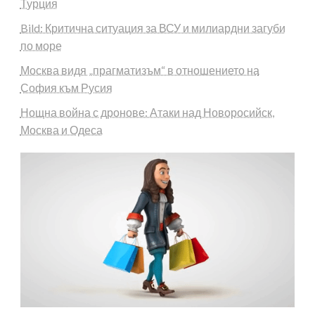
Турция
Bild: Критична ситуация за ВСУ и милиардни загуби
по море
Москва видя „прагматизъм“ в отношението на
София към Русия
Нощна война с дронове: Атаки над Новоросийск,
Москва и Одеса