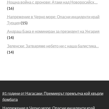
Нощна война с дронове: Атаки над Новоросийск,…
(16)
Напрежение в Черно море: Опасни инциденти край
Турция
(15)
Андраш Бака е номиниран за президент на Унгария
(14)
Зеленски: Затваряме небето ни с наша балистика…
(14)
81 години от Нагасаки: Премиерът премълча кой хвърли
бомбата
Напрежение в Черно море: Опасни инциденти край