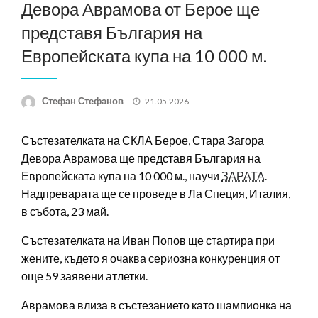
Девора Аврамова от Берое ще
представя България на
Европейската купа на 10 000 м.
Posted
Стефан Стефанов
21.05.2026
on
Състезателката на СКЛА Берое, Стара Загора
Девора Аврамова ще представя България на
Европейската купа на 10 000 м., научи
ЗАРАТА
.
Надпреварата ще се проведе в Ла Специя, Италия,
в събота, 23 май.
Състезателката на Иван Попов ще стартира при
жените, където я очаква сериозна конкуренция от
още 59 заявени атлетки.
Аврамова влиза в състезанието като шампионка на