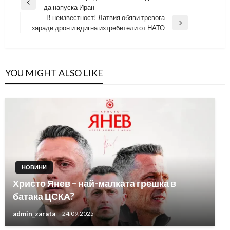
Previous
да напуска Иран
Post
В неизвестност! Латвия обяви тревога
Next
заради дрон и вдигна изтребители от НАТО
Post
YOU MIGHT ALSO LIKE
НОВИНИ
Христо Янев – най-малката грешка в
батака ЦСКА?
admin_zarata
24.09.2025