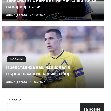
Тенисистът с най-дългия мач слага точка
на кариерата си
admin_zarata
26.10.2025
НОВИНИ
Представиха наш национал в
първокласен испански отбор
admin_zarata
13.08.2025
Търсене
Търсене