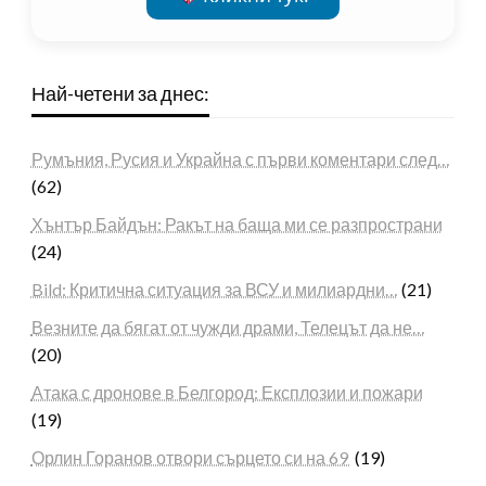
Най-четени за днес:
Румъния, Русия и Украйна с първи коментари след…
(62)
Хънтър Байдън: Ракът на баща ми се разпространи
(24)
Bild: Критична ситуация за ВСУ и милиардни…
(21)
Везните да бягат от чужди драми, Телецът да не…
(20)
Атака с дронове в Белгород: Експлозии и пожари
(19)
Орлин Горанов отвори сърцето си на 69
(19)