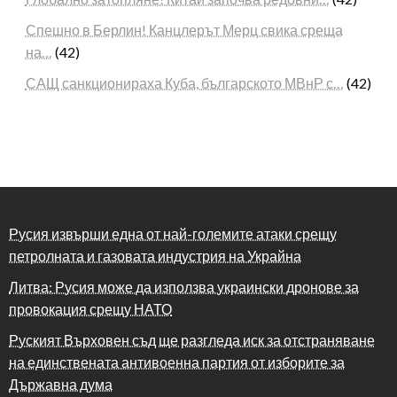
Спешно в Берлин! Канцлерът Мерц свика среща
на…
(42)
САЩ санкционираха Куба, българското МВнР с…
(42)
Русия извърши една от най-големите атаки срещу
петролната и газовата индустрия на Украйна
Литва: Русия може да използва украински дронове за
провокация срещу НАТО
Руският Върховен съд ще разгледа иск за отстраняване
на единствената антивоенна партия от изборите за
Държавна дума