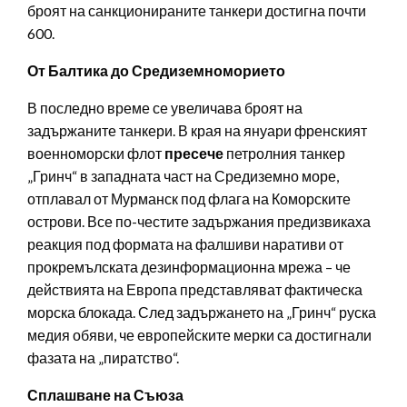
броят на санкционираните танкери достигна почти
600.
От Балтика до Средиземноморието
В последно време се увеличава броят на
задържаните танкери. В края на януари френският
военноморски флот
пресече
петролния танкер
„Гринч“ в западната част на Средиземно море,
отплавал от Мурманск под флага на Коморските
острови. Все по-честите задържания предизвикаха
реакция под формата на фалшиви наративи от
прокремълската дезинформационна мрежа – че
действията на Европа представляват фактическа
морска блокада. След задържането на „Гринч“ руска
медия обяви, че европейските мерки са достигнали
фазата на „пиратство“.
Сплашване на Съюза