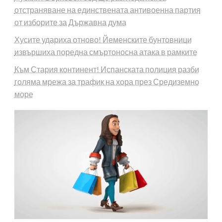
отстраняване на единствената антивоенна партия
от изборите за Държавна дума
Хусите удариха отново! Йеменските бунтовници
извършиха поредна смъртоносна атака в рамките
Към Стария континент! Испанската полиция разби
голяма мрежа за трафик на хора през Средиземно
море