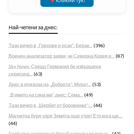
Кликни тук!
Най-четени за днес:
Тази вечер в „Грехове и рози“: Берак…
(396)
Военен анализатор заяви, че Северна Корея е…
(87)
Sky News: Срещу Германия бе извършена
сериозна…
(63)
Днес в епизода на „Доброта“: Мурат…
(53)
„В името на сина ми“ днес: Сема…
(49)
Тази вечер в „Шербет от боровинки“:…
(44)
Магнитна буря удря Земята още утре! Ето кога ще…
(44)
Глобално затопляне! Китай започва редовни…
(42)