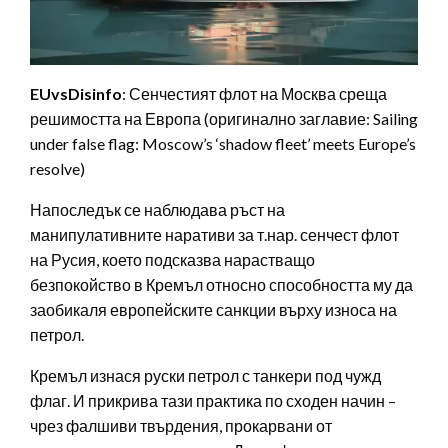
EUvsDisinfo
: Сенчестият флот на Москва среща
решимостта на Европа (оригинално заглавие: Sailing
under false flag: Moscow’s ‘shadow fleet’ meets Europe’s
resolve)
Напоследък се наблюдава ръст на
манипулативните наративи за т.нар. сенчест флот
на Русия, което подсказва нарастващо
безпокойство в Кремъл относно способността му да
заобикаля европейските санкции върху износа на
петрол.
Кремъл изнася руски петрол с танкери под чужд
флаг. И прикрива тази практика по сходен начин –
чрез фалшиви твърдения, прокарвани от