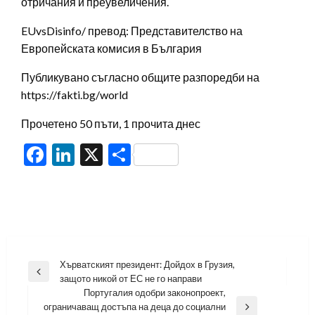
отричания и преувеличения.
EUvsDisinfo/ превод: Представителство на
Европейската комисия в България
Публикувано съгласно общите разпоредби на
https://fakti.bg/world
Прочетено 50 пъти, 1 прочита днес
Facebook
LinkedIn
X
Share
Навигация
Хърватският президент: Дойдох в Грузия,
Previous
защото никой от ЕС не го направи
Post
Португалия одобри законопроект,
ограничаващ достъпа на деца до социални
Next