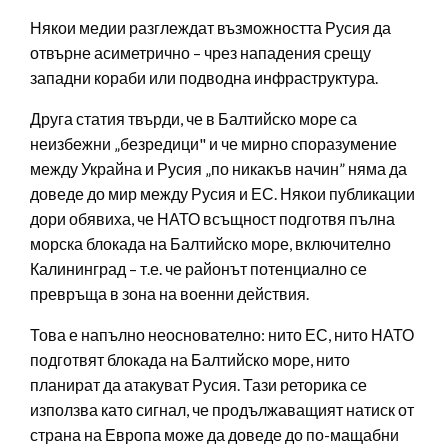
Някои медии разглеждат възможността Русия да
отвърне асиметрично – чрез нападения срещу
западни кораби или подводна инфраструктура.
Друга статия твърди, че в Балтийско море са
неизбежни „безредици" и че мирно споразумение
между Украйна и Русия „по никакъв начин” няма да
доведе до мир между Русия и ЕС. Някои публикации
дори обявиха, че НАТО всъщност подготвя пълна
морска блокада на Балтийско море, включително
Калининград – т.е. че районът потенциално се
превръща в зона на военни действия.
Това е напълно неоснователно: нито ЕС, нито НАТО
подготвят блокада на Балтийско море, нито
планират да атакуват Русия. Тази реторика се
използва като сигнал, че продължаващият натиск от
страна на Европа може да доведе до по-мащабни