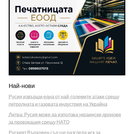
Най-нови
Русия извърши една от най-големите атаки срещу
петролната и газовата индустрия на Украйна
Литва: Русия може да използва украински дронове
за провокация срещу НАТО
Руският Върховен съд ще разгледа иск за