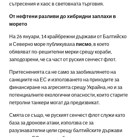
сътресения и хаос в световната търговия.
От нефтени разливи до хибридни заплахи в
морето
На 26 януари, 14 крайбрежни държави от Балтийско
и Северно море публикуваха
писмо
, в което
обявяват по-решителни мерки срещу кораби,
заподозрени, че са част от руския сенчест флот.
Притесненията са не само за заобикалянето на
санкциите на ЕС и използването на приходите за
финансиране на агресията срещу Украйна, но и за
потенциалните екологични опасности, които старите
петролни танкери могат да предизвикат.
Смята се също, че руският сенчест флот служи като
база за дронови атаки, използва се за
разузнавателни цели срещу балтийските държави