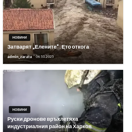
НОВИНИ
Затварят „Елените“ . Ето откога
admin_zarata
06.10.2025
НОВИНИ
Руски дронове връхлетяха
индустриалния район на Харков