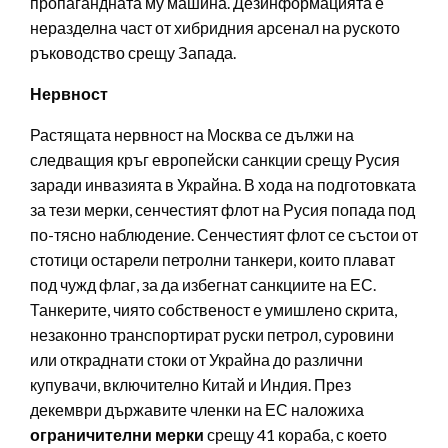
пропагандната му машина. Дезинформацията е
неразделна част от хибридния арсенал на руското
ръководство срещу Запада.
Нервност
Растящата нервност на Москва се дължи на
следващия кръг европейски санкции срещу Русия
заради инвазията в Украйна. В хода на подготовката
за тези мерки, сенчестият флот на Русия попада под
по-тясно наблюдение. Сенчестият флот се състои от
стотици остарели петролни танкери, които плават
под чужд флаг, за да избегнат санкциите на ЕС.
Танкерите, чиято собственост е умишлено скрита,
незаконно транспортират руски петрол, суровини
или откраднати стоки от Украйна до различни
купувачи, включително Китай и Индия. През
декември държавите членки на ЕС наложиха
ограничителни мерки
срещу 41 кораба, с което