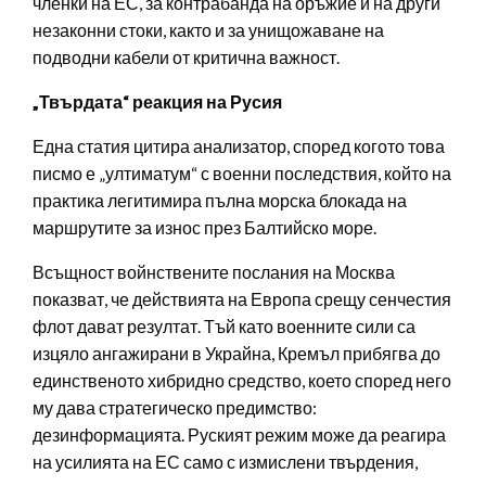
членки на ЕС, за контрабанда на оръжие и на други
незаконни стоки, както и за унищожаване на
подводни кабели от критична важност.
„Твърдата“ реакция на Русия
Една статия цитира анализатор, според когото това
писмо е „ултиматум“ с военни последствия, който на
практика легитимира пълна морска блокада на
маршрутите за износ през Балтийско море.
Всъщност войнствените послания на Москва
показват, че действията на Европа срещу сенчестия
флот дават резултат. Тъй като военните сили са
изцяло ангажирани в Украйна, Кремъл прибягва до
единственото хибридно средство, което според него
му дава стратегическо предимство:
дезинформацията. Руският режим може да реагира
на усилията на ЕС само с измислени твърдения,