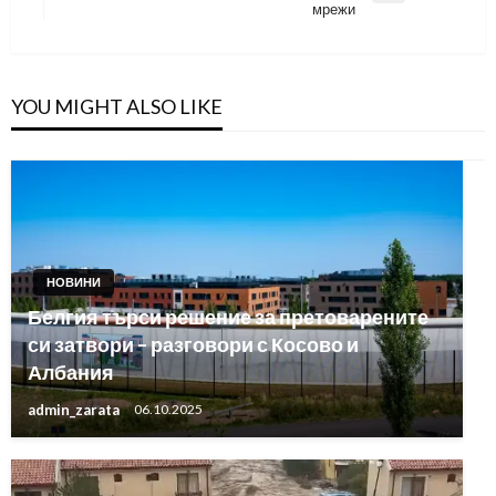
мрежи
Post
YOU MIGHT ALSO LIKE
НОВИНИ
Белгия търси решение за претоварените
си затвори – разговори с Косово и
Албания
admin_zarata
06.10.2025