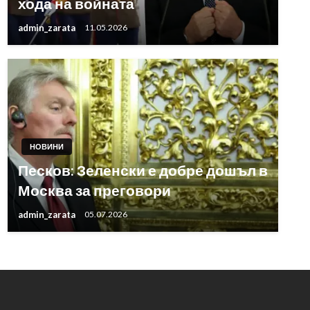
хода на войната
admin_zarata
11.05.2026
НОВИНИ
Песков: Зеленски е добре дошъл в
Москва за преговори
admin_zarata
05.07.2026