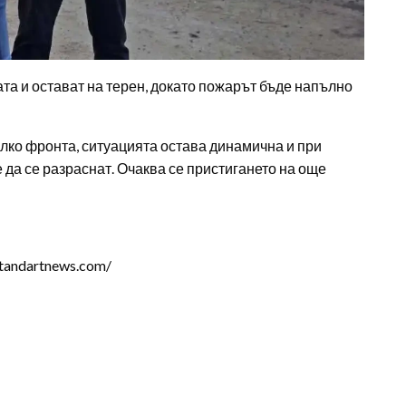
ата и остават на терен, докато пожарът бъде напълно
лко фронта, ситуацията остава динамична и при
 да се разраснат. Очаква се пристигането на още
tandartnews.com/