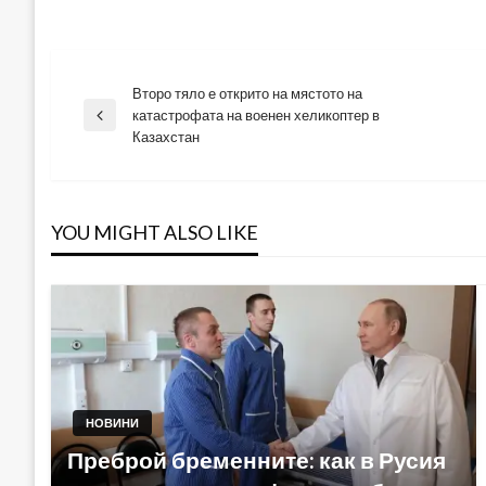
Второ тяло е открито на мястото на
Навигация
катастрофата на военен хеликоптер в
Previous
Казахстан
Post
YOU MIGHT ALSO LIKE
НОВИНИ
Преброй бременните: как в Русия