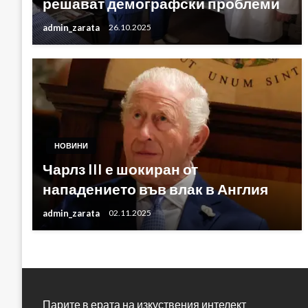
решават демографски проблеми
admin_zarata
26.10.2025
НОВИНИ
Чарлз III е шокиран от
нападението във влак в Англия
admin_zarata
02.11.2025
Парите в ерата на изкуствения интелект