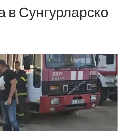
а в Сунгурларско