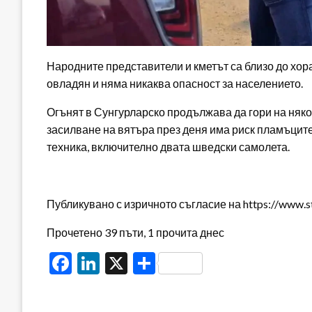
Народните представители и кметът са близо до хор
овладян и няма никаква опасност за населението.
Огънят в Сунгурларско продължава да гори на няко
засилване на вятъра през деня има риск пламъците
техника, включително двата шведски самолета.
Публикувано с изричното съгласие на https://www.s
Прочетено 39 пъти, 1 прочита днес
Facebook
LinkedIn
X
Share