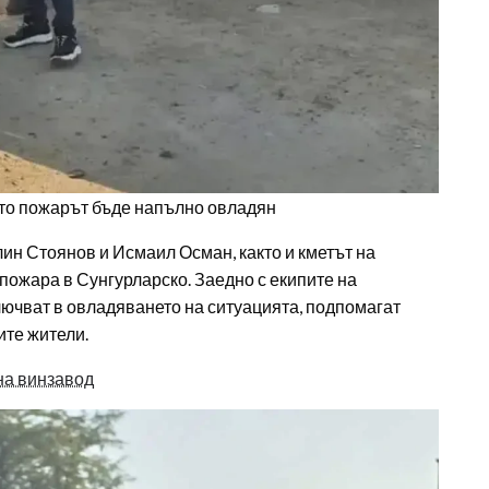
като пожарът бъде напълно овладян
н Стоянов и Исмаил Осман, както и кметът на
 пожара в Сунгурларско. Заедно с екипите на
ключват в овладяването на ситуацията, подпомагат
ите жители.
на винзавод