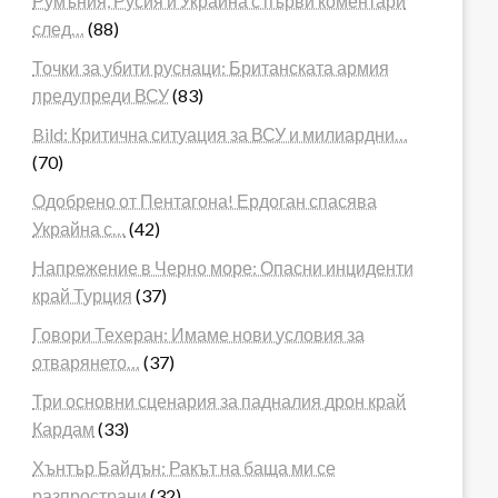
Румъния, Русия и Украйна с първи коментари
след…
(88)
Точки за убити руснаци: Британската армия
предупреди ВСУ
(83)
Bild: Критична ситуация за ВСУ и милиардни…
(70)
Одобрено от Пентагона! Ердоган спасява
Украйна с…
(42)
Напрежение в Черно море: Опасни инциденти
край Турция
(37)
Говори Техеран: Имаме нови условия за
отварянето…
(37)
Три основни сценария за падналия дрон край
Кардам
(33)
Хънтър Байдън: Ракът на баща ми се
разпространи
(32)