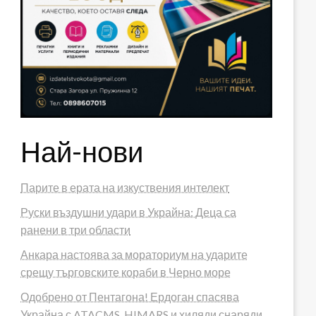
Най-нови
Парите в ерата на изкуствения интелект
Руски въздушни удари в Украйна: Деца са
ранени в три области
Анкара настоява за мораториум на ударите
срещу търговските кораби в Черно море
Одобрено от Пентагона! Ердоган спасява
Украйна с ATACMS, HIMARS и хиляди снаряди