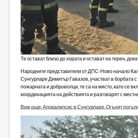
Те остават близо до хората и остават на терен, до
Народните представители от ДПС-Ново начало Кали
Сунгурларе Димитър Гавазов, участват в борбата с
пожарната и доброволци, те са на място, като се в
координацията на действията и разговарят с местн
Виж още: Апокалипсис в Сунгурларе. Огънят погъл