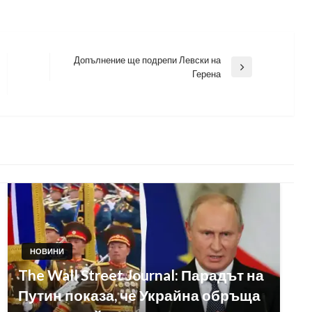
Допълнение ще подрепи Левски на
Next
Герена
Post
НОВИНИ
The Wall Street Journal: Парадът на
Путин показа, че Украйна обръща