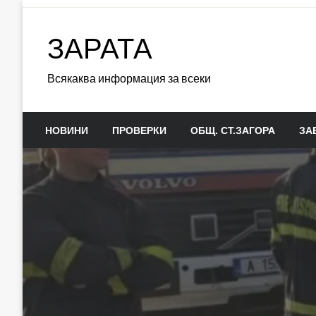
Skip
to
ЗАРАТА
content
Всякаква информация за всеки
НОВИНИ
ПРОВЕРКИ
ОБЩ. СТ.ЗАГОРА
ЗА