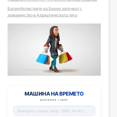
Баскетболистките на Берое започват с
домакинство в Адриатическата лига
МАШИНА НА ВРЕМЕТО
БЪЛГАРИЯ + СВЯТ