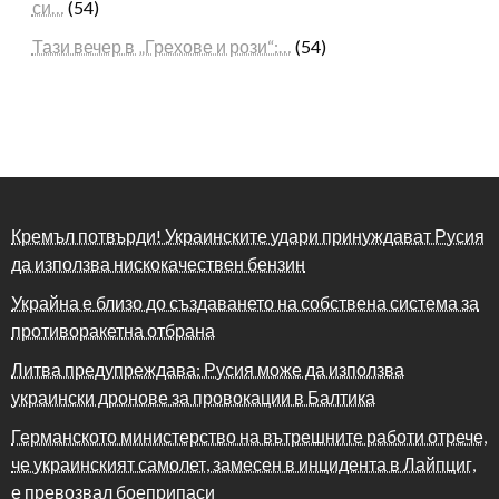
си…
(54)
Тази вечер в „Грехове и рози“:…
(54)
Кремъл потвърди! Украинските удари принуждават Русия
да използва нискокачествен бензин
Украйна е близо до създаването на собствена система за
противоракетна отбрана
Литва предупреждава: Русия може да използва
украински дронове за провокации в Балтика
Германското министерство на вътрешните работи отрече,
че украинският самолет, замесен в инцидента в Лайпциг,
е превозвал боеприпаси