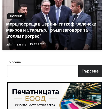
НОВИНИ
Мерц посреща в Берлин Уиткоф, Зеленски,
Макрон и Стармър. Тръмп заговори за
„голям прогрес“
admin_zarata
13.12.2025
Търсене
Търсене