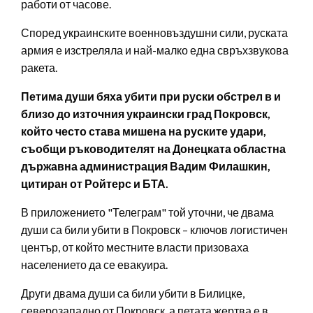
работи от часове.
Според украинските военновъздушни сили, руската
армия е изстреляла и най-малко една свръхзвукова
ракета.
Петима души бяха убити при руски обстрел в и
близо до източния украински град Покровск,
който често става мишена на руските удари,
съобщи ръководителят на Донецката областна
държавна администрация Вадим Филашкин,
цитиран от Ройтерс и БТА.
В приложението "Телеграм" той уточни, че двама
души са били убити в Покровск – ключов логистичен
център, от който местните власти призоваха
населението да се евакуира.
Други двама души са били убити в Билицке,
северозападно от Покровск, а петата жертва е в