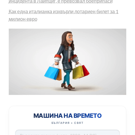
инцидента в Лайпциг, е превозвал боеприпаси
Как една италианка изхвърли лотариен билет за 1
милион евро
МАШИНА НА ВРЕМЕТО
БЪЛГАРИЯ + СВЯТ