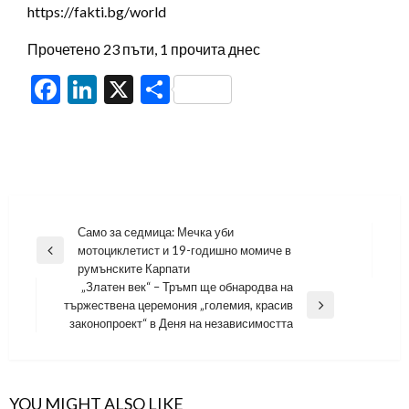
https://fakti.bg/world
Прочетено 23 пъти, 1 прочита днес
Facebook
LinkedIn
X
Share
Навигация
Само за седмица: Мечка уби
мотоциклетист и 19-годишно момиче в
Previous
румънските Карпати
Post
„Златен век“ – Тръмп ще обнародва на
тържествена церемония „големия, красив
Next
законопроект“ в Деня на независимостта
Post
YOU MIGHT ALSO LIKE