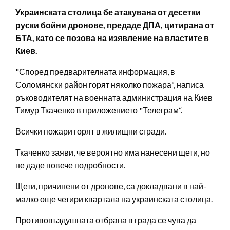
Украинската столица бе атакувана от десетки
руски бойни дронове, предаде ДПА, цитирана от
БТА, като се позова на изявление на властите в
Киев.
"Според предварителната информация, в
Соломянски район горят няколко пожара“, написа
ръководителят на военната администрация на Киев
Тимур Ткаченко в приложението "Телеграм“.
Всички пожари горят в жилищни сгради.
Ткаченко заяви, че вероятно има нанесени щети, но
не даде повече подробности.
Щети, причинени от дронове, са докладвани в най-
малко още четири квартала на украинската столица.
Противовъздушната отбрана в града се чува да