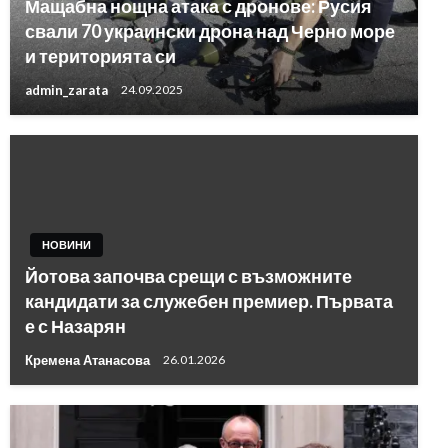
Мащабна нощна атака с дронове: Русия
свали 70 украински дрона над Черно море
и територията си
admin_zarata
24.09.2025
НОВИНИ
Йотова започва срещи с възможните
кандидати за служебен премиер. Първата
е с Назарян
Кремена Атанасова
26.01.2026