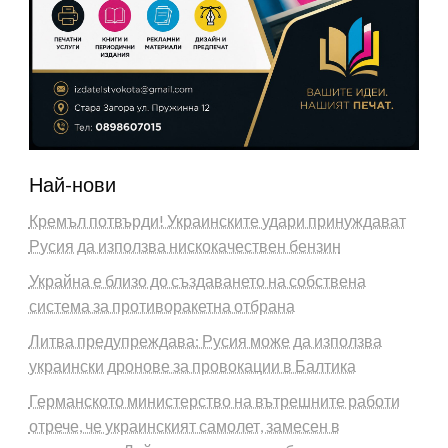
Най-нови
Кремъл потвърди! Украинските удари принуждават
Русия да използва нискокачествен бензин
Украйна е близо до създаването на собствена
система за противоракетна отбрана
Литва предупреждава: Русия може да използва
украински дронове за провокации в Балтика
Германското министерство на вътрешните работи
отрече, че украинският самолет, замесен в