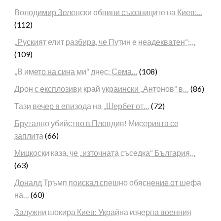
Володимир Зеленски обвини съюзниците на Киев:…
(112)
„Руският елит разбира, че Путин е неадекватен“:…
(109)
„В името на сина ми“ днес: Сема…
(108)
Дрон с експлозиви край украински „Антонов“ в…
(86)
Тази вечер в епизода на „Шербет от…
(72)
Брутално убийство в Пловдив! Мисерията се
заплита
(66)
Мицкоски каза, че „източната съседка“ България…
(63)
Доналд Тръмп поискал спешно обяснение от шефа
на…
(60)
Залужни шокира Киев: Украйна изчерпа военния