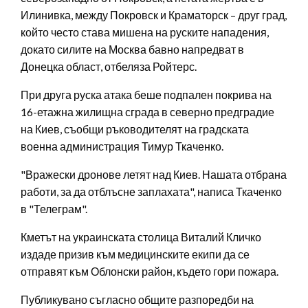
Илинивка, между Покровск и Краматорск – друг град,
който често става мишена на руските нападения,
докато силите на Москва бавно напредват в
Донецка област, отбеляза Ройтерс.
При друга руска атака беше подпален покрива на
16-етажна жилищна сграда в северно предградие
на Киев, съобщи ръководителят на градската
военна администрация Тимур Ткаченко.
"Вражески дронове летят над Киев. Нашата отбрана
работи, за да отблъсне заплахата", написа Ткаченко
в "Телеграм".
Кметът на украинската столица Виталий Кличко
издаде призив към медицинските екипи да се
отправят към Облонски район, където гори пожара.
Публикувано съгласно общите разпоредби на