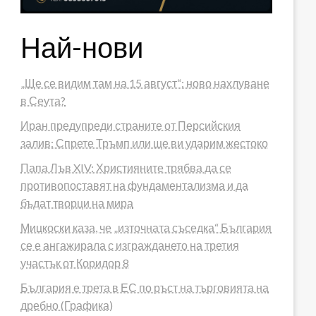
Най-нови
„Ще се видим там на 15 август“: ново нахлуване
в Сеута?
Иран предупреди страните от Персийския
залив: Спрете Тръмп или ще ви ударим жестоко
Папа Лъв XIV: Християните трябва да се
противопоставят на фундаментализма и да
бъдат творци на мира
Мицкоски каза, че „източната съседка“ България
се е ангажирала с изграждането на третия
участък от Коридор 8
България е трета в ЕС по ръст на търговията на
дребно (Графика)