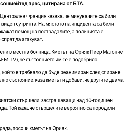
Асошиейтед прес, цитирана от БТА.
 Централна Франция казаха, че минувачите са били
нзиден сутринта. На мястото на инцидента са били
окажат помощ на пострадалите, а полицията е
 спрат да атакуват.
нени в местна болница. Кметът на Орияк Пиер Матоние
FM TV), че състоянието им се е подобрило.
, който е трябвало да бъде реанимиран след спиране
лно състояние, каза кметът и добави, че другите двама
азиатски стършели, застрашаващи над 10-годишен
ада. Той каза, че стършелите вероятно са породили
рада, посочи кметът на Орияк.