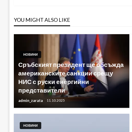
YOU MIGHT ALSO LIKE
НОВИНИ
Сръбският президент ще обсъжда
американските санкции срещу
НИС с руски енергийни
представители
admin_zarata
11.10.2025
НОВИНИ