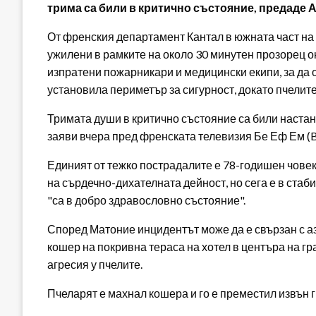
трима са били в критично състояние, предаде 
От френския департамент Кантал в южната част на
ужилени в рамките на около 30 минутен прозорец о
изпратени пожарникари и медицински екипи, за да 
установила периметър за сигурност, докато пчелите
Тримата души в критично състояние са били наста
заяви вчера пред френската телевизия Бе Еф Ем (B
Единият от тежко пострадалите е 78-годишен човек
на сърдечно-дихателната дейност, но сега е в стаби
"са в добро здравословно състояние".
Според Матоние инцидентът може да е свързан с 
кошер на покривна тераса на хотел в центъра на гр
агресия у пчелите.
Пчеларят е махнал кошера и го е преместил извън г