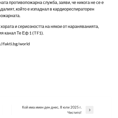
та противопожарна служба, заяви, че никога не се е
радалият, който е изпаднал в кардиореспираторен
пожарната.
 хората и сериозността на някои от нараняванията,
я канал Те Еф 1 (TF1).
/fakti.bg/world
Кой има имен ден днес, 8 юли 2025 г.
Next
Честито!
Post