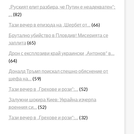
„Руският елит разбира, че Путин е неадекватен“:
…
(82)
Тази вечер в епизода на „Шербет от…
(66)
Брутално убийство в Пловдив! Мисерията се
заплита
(65)
Дрон с експлозиви край украински „Антонов“ в…
(64)
Доналд Тръмп поискал спешно обяснение от
шефа на…
(59)
Тази вечер в „Грехове и рози“:…
(52)
Залужни шокира Киев: Украйна изчерпа
военния си…
(52)
Тази вечер в „Грехове и рози“:…
(32)