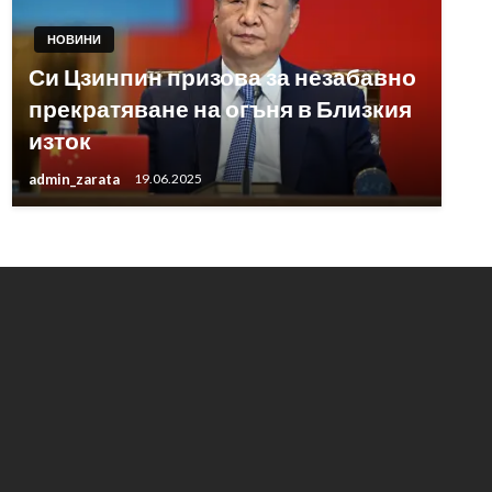
НОВИНИ
Си Цзинпин призова за незабавно
прекратяване на огъня в Близкия
изток
admin_zarata
19.06.2025