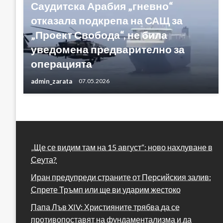
Саудитска Арабия „гневно“
отказала подкрепа на САЩ за
„Проект Свобода“, не била
уведомена предварително за
операцията
admin_zarata
07.05.2026
„Ще се видим там на 15 август“: ново нахлуване в
Сеута?
Иран предупреди страните от Персийския залив:
Спрете Тръмп или ще ви ударим жестоко
Папа Лъв XIV: Християните трябва да се
противопоставят на фундаментализма и да