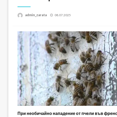
Posted
admin_zarata
08.07.2025
on
При необичайно нападение от пчели във френск