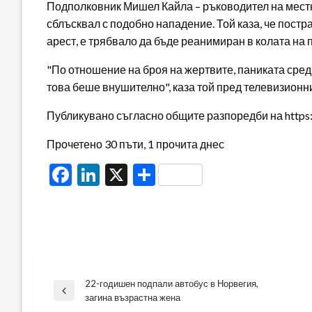
Подполковник Мишел Кайла – ръководител на местна
сблъсквал с подобно нападение. Той каза, че пост
арест, е трябвало да бъде реанимиран в колата на 
"По отношение на броя на жертвите, паниката сред
това беше внушително", каза той пред телевизионни
Публикувано съгласно общите разпоредби на https:/
Прочетено 30 пъти, 1 прочита днес
Facebook
LinkedIn
X
Share
22-годишен подпали автобус в Норвегия,
Навигация
Previous
загина възрастна жена
Post