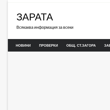
Skip
to
ЗАРАТА
content
Всякаква информация за всеки
НОВИНИ
ПРОВЕРКИ
ОБЩ. СТ.ЗАГОРА
ЗА