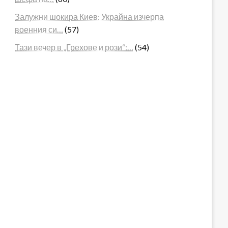
Залужни шокира Киев: Украйна изчерпа
военния си…
(57)
Тази вечер в „Грехове и рози“:…
(54)