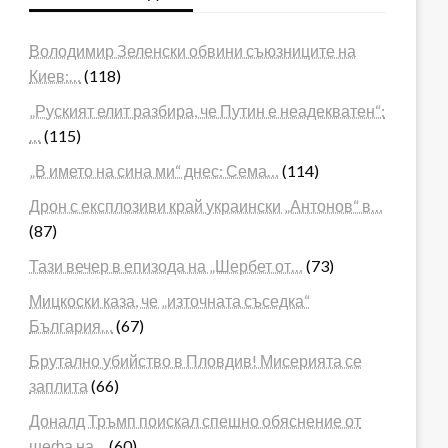
Володимир Зеленски обвини съюзниците на
Киев:…
(118)
„Руският елит разбира, че Путин е неадекватен“:
…
(115)
„В името на сина ми“ днес: Сема…
(114)
Дрон с експлозиви край украински „Антонов“ в…
(87)
Тази вечер в епизода на „Шербет от…
(73)
Мицкоски каза, че „източната съседка“
България…
(67)
Брутално убийство в Пловдив! Мисерията се
заплита
(66)
Доналд Тръмп поискал спешно обяснение от
шефа на…
(60)