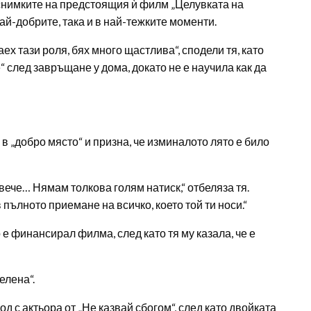
че снимките на предстоящия ѝ филм „Целувката на
ай-добрите, така и в най-тежките моменти.
х тази роля, бях много щастлива“, сподели тя, като
“ след завръщане у дома, докато не е научила как да
 в „добро място“ и призна, че изминалото лято е било
ече… Нямам толкова голям натиск,“ отбеляза тя.
в пълното приемане на всичко, което той ти носи.“
о е финансирал филма, след като тя му казала, че е
елена“.
од с актьора от „Не казвай сбогом“, след като двойката