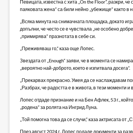
Певицата, известна с хита „On the Floor“, разкри, 
паяковата жена“ са били нейно „убежище“ както в н
„Всяка минута на снимачната площадка, докато играе
допълни, че често се е чувствала „не особено добре
„примирява“ празнотата в себе си.
„Преживяваш го,“ каза още Лопес.
Звездата от „Enough“ заяви, че в момента се намира
„вероятно най-доброто, което е изпитвала досега“.
„Прекарвах прекрасно. Умея да се наслаждавам пов
„Разбрах, че радостта е в живота, в тези моменти и 
Лопес отдаде признание и на Бен Афлек, 53 г., койт
„родена“ за ролята на Ингрид Луна.
„Той помогна това да се случи,“ каза актрисата от „С
През август 2024 г. Лопес подаде документи за разв