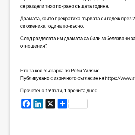
се раздели тихо по-рано същата година.
Двамата, които прекратиха първата си годеж през 20
се ожениха година по-късно.
След раздялата им двамата са били забелязвани з
отношения“.
Ето за коя българка пя Роби Уилямс
Публикувано с изричното съгласие на https://www.s
Прочетено 19 пъти, 1 прочита днес
Facebook
LinkedIn
X
Share