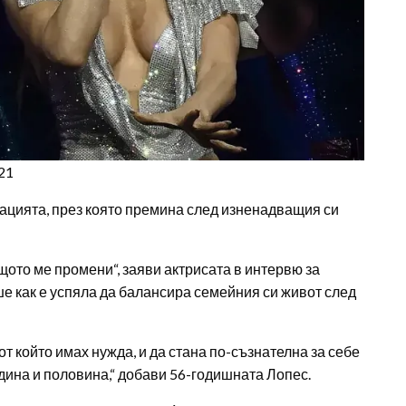
21
цията, през която премина след изненадващия си
ащото ме промени“, заяви актрисата в интервю за
ше как е успяла да балансира семейния си живот след
от който имах нужда, и да стана по-съзнателна за себе
година и половина,“ добави 56-годишната Лопес.