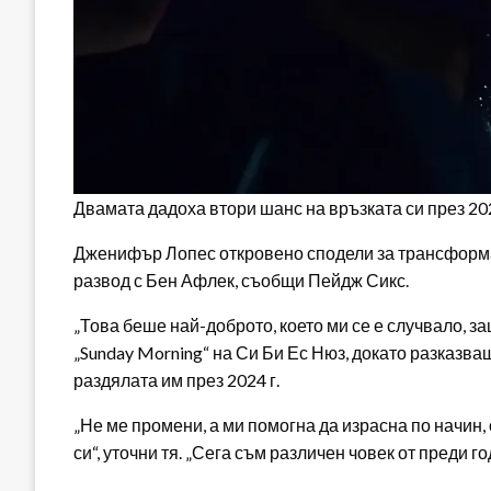
Двамата дадоха втори шанс на връзката си през 20
Дженифър Лопес откровено сподели за трансформа
развод с Бен Афлек, съобщи Пейдж Сикс.
„Това беше най-доброто, което ми се е случвало, з
„Sunday Morning“ на Си Би Ес Нюз, докато разказва
раздялата им през 2024 г.
„Не ме промени, а ми помогна да израсна по начин, 
си“, уточни тя. „Сега съм различен човек от преди 