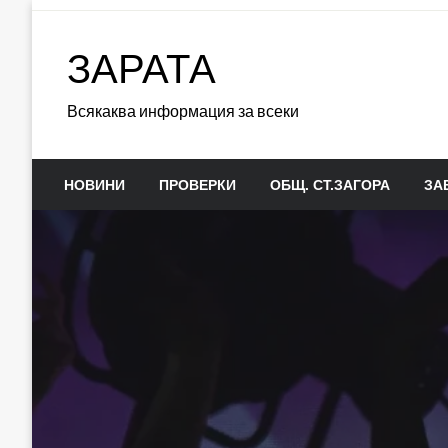
Skip
to
ЗАРАТА
content
Всякаква информация за всеки
НОВИНИ
ПРОВЕРКИ
ОБЩ. СТ.ЗАГОРА
ЗА