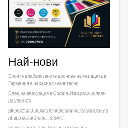
Най-нови
Броят на забелязаните дронове на летищата в
Германия е нараснал значително
Спешна евакуация в София. Изкараха хиляди
на улицата
Министър Шишков взриви ефира. Разкри как се
обира магистрала „Хемус“
Кремъл потвърди! Украинските удари