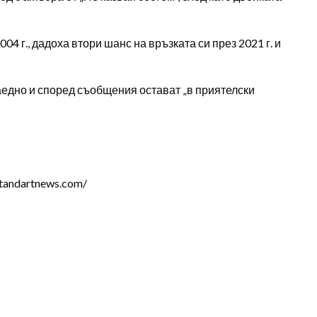
04 г., дадоха втори шанс на връзката си през 2021 г. и
аедно и според съобщения остават „в приятелски
tandartnews.com/