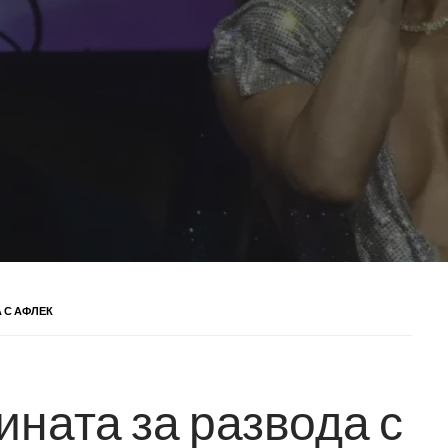
 С АФЛЕК
ината за развода с