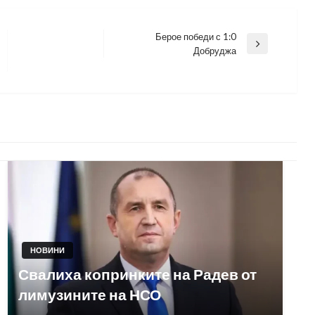
Берое победи с 1:0
Next
Добруджа
Post
НОВИНИ
Свалиха копринките на Радев от
лимузините на НСО