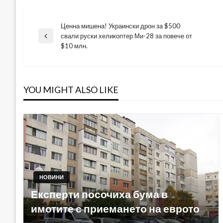
Ценна мишена! Украински дрон за $500
Навигация
свали руски хеликоптер Ми-28 за повече от
Previous
$10 млн.
Post
YOU MIGHT ALSO LIKE
НОВИНИ
Експерти посочиха бума в
имотите с приемането на еврото