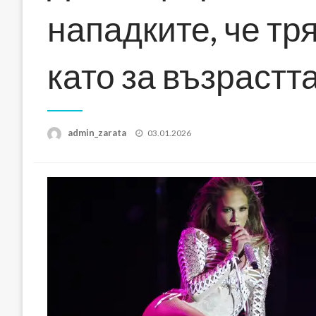
нападките, че тр
като за възрастт
Posted
admin_zarata
03.01.2026
on