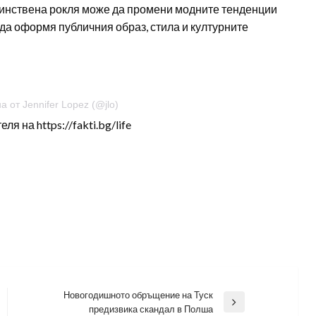
единствена рокля може да промени модните тенденции
 да оформя публичния образ, стила и културните
 от Jennifer Lopez (@jlo)
 на https://fakti.bg/life
Новогодишното обръщение на Туск
Next
предизвика скандал в Полша