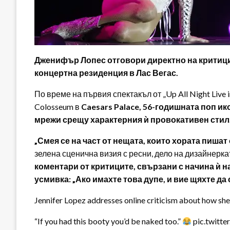
Дженифър Лопес отговори директно на критицит
концертна резиденция в Лас Вегас.
По време на първия спектакъл от „Up All Night Live 
Colosseum в
Caesars Palace, 56-годишната поп и
мрежи срещу характерния ѝ провокативен стил
„Смея се на част от нещата, които хората пишат
зелена сценична визия с ресни, дело на дизайнерката
коментари от критиците, свързани с начина ѝ на
усмивка: „Ако имахте това дупе, и вие щяхте да с
Jennifer Lopez addresses online criticism about how she
“If you had this booty you’d be naked too.”
pic.twitt