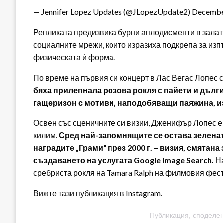
— Jennifer Lopez Updates (@JLopezUpdate2) Decembe
Репликата предизвика бурни аплодисменти в залат
социалните мрежи, които изразиха подкрепа за изп
физическата ѝ форма.
По време на първия си концерт в Лас Вегас Лопес 
бяха прилепнала розова рокля с пайети и дълги
гащеризон с мотиви, наподобяващи паяжина, изр
Освен със сценичните си визии, Дженифър Лопес е 
килим.
Сред най-запомнящите се остава зелената 
наградите „Грами“ през 2000 г. – визия, смятана
създаването на услугата Google Image Search.
Н
сребриста рокля на Tamara Ralph на филмовия фести
Вижте тази публикация в Instagram.
Публикация, споделена