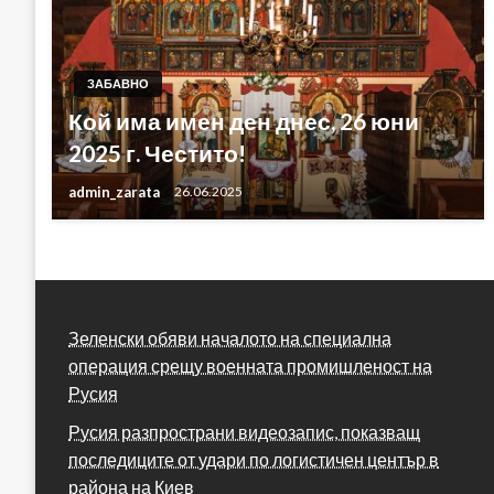
ЗАБАВНО
Кой има имен ден днес, 26 юни
2025 г. Честито!
admin_zarata
26.06.2025
Зеленски обяви началото на специална
операция срещу военната промишленост на
Русия
Русия разпространи видеозапис, показващ
последиците от удари по логистичен център в
района на Киев