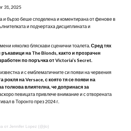
r 31, 2025
а и бързо беше споделена и коментирана от фенове в
ълнителката и подчертаха дисциплината и
смени няколко бляскави сценични тоалета.
Сред тях
 ръкавици на The Blonds, както и прозрачeн
аботен по поръчка от Victoria’s Secret.
известна и с емблематичните си появи на червения
рокля на Versace, с която тя се появи на
 за толкова влиятелна, че допринася за
аскоро певицата привлече внимание и с отворената
вал в Торонто през 2024 г.
 от Jennifer Lopez (@jlo)