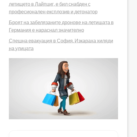
летището в Лайпциг, е бил снабден с
професионален експлозив и детонатор
Броят на забелязаните дронове на летищата в
Германия е нараснал значително
Спешна евакуация в София. Изкараха хиляди
на улицата