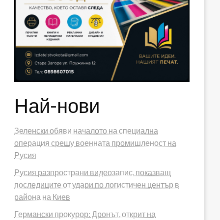
Най-нови
Зеленски обяви началото на специална
операция срещу военната промишленост на
Русия
Русия разпространи видеозапис, показващ
последиците от удари по логистичен център в
района на Киев
Германски прокурор: Дронът, открит на