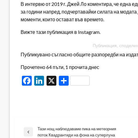
В интервю от 2019 г. Джей Ло коментира, че една 
за години напред, подчертавайки силата на модата
моменти, които остават във времето.
Вижте тази публикация в Instagram.
Публикация, споделена
Публикувано съгласно общите разпоредби на издателя
Прочетено 64 пъти, 1 прочита днес
Facebook
LinkedIn
X
Share
Тази нощ наблюдаваме пика на метеорния
Навигация
Previous
поток Квадрантиди на фона на суперлуна