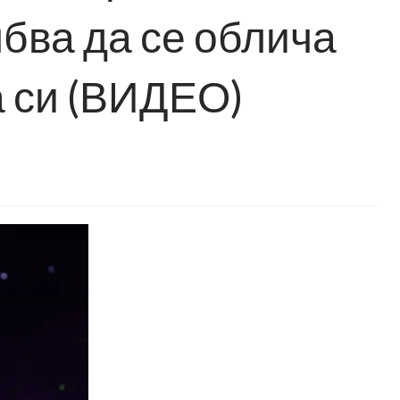
ябва да се облича
а си (ВИДЕО)