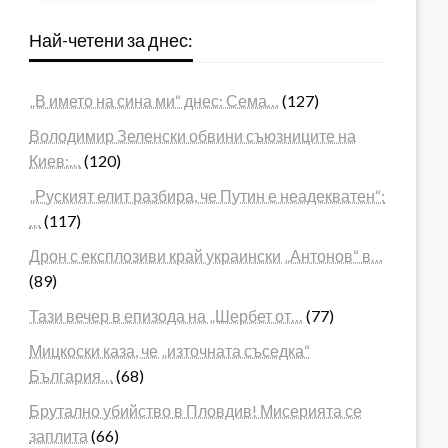
Най-четени за днес:
„В името на сина ми“ днес: Сема…
(127)
Володимир Зеленски обвини съюзниците на
Киев:…
(120)
„Руският елит разбира, че Путин е неадекватен“:
…
(117)
Дрон с експлозиви край украински „Антонов“ в…
(89)
Тази вечер в епизода на „Шербет от…
(77)
Мицкоски каза, че „източната съседка“
България…
(68)
Брутално убийство в Пловдив! Мисерията се
заплита
(66)