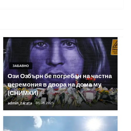
Post
ЗАБАВНО
Ози Озбърн бе погребан на частна
церемония в двора на дома му
(СНИМКИ)
admin_zarata
01.08.2025