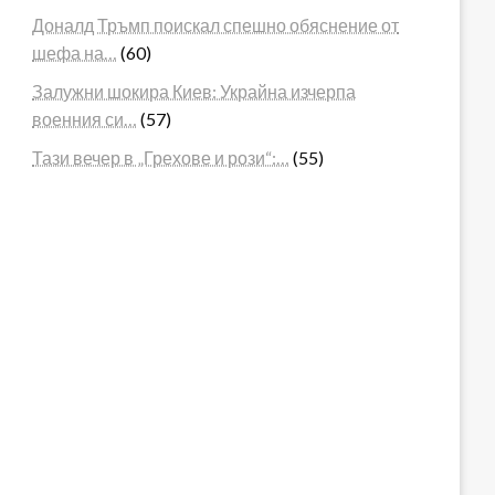
Доналд Тръмп поискал спешно обяснение от
шефа на…
(60)
Залужни шокира Киев: Украйна изчерпа
военния си…
(57)
Тази вечер в „Грехове и рози“:…
(55)