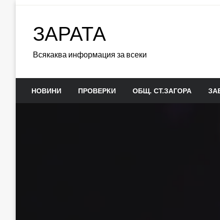
Skip
to
ЗАРАТА
content
Всякаква информация за всеки
НОВИНИ
ПРОВЕРКИ
ОБЩ. СТ.ЗАГОРА
ЗА