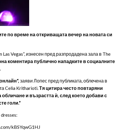
е по време на откриващата вечер на новата си
in Las Vegas“, изнесен пред разпродадена зала в The
кона коментира публично нападките в социалните
.
 онлайн“,
заяви Лопес пред публиката, облечена в
 Celia Kritharioti.
Тя цитира често повтаряни
 обличане и възрастта ѝ, след което добави с
те голи.“
 dresses:
er.com/kBSYqwG1HJ