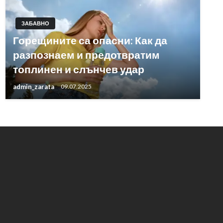
ЗАБАВНО
Горещините са опасни: Как да
разпознаем и предотвратим
топлинен и слънчев удар
admin_zarata
09.07.2025