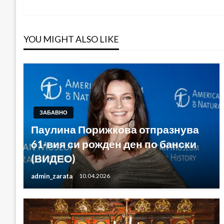
Post
YOU MIGHT ALSO LIKE
ЗАБАВНО
Паулина Порижкова отпразнува
61-вия си рожден ден по бански
(ВИДЕО)
admin_zarata
10.04.2026