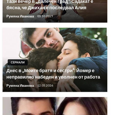
Тази вечер в „Далечен град“: Садакат е
бясна, че Джихан е последвал Алия
Румяна Иванова
03.10.2025
СЕРИАЛИ
Днес в „Моите братя и сестри“: Йомер е
неправилно набеден и уволнен от работа
Румяна Иванова
12.05.2026