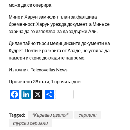
може да се оперира.
Минe и Харун замислят план за фалшива
бременност. Харун урежда документ, а Минe се
зарича да го използва, за да задържи Али.
Дилан тайно търси медицинските документи на
Кудрет. Почти е разкрита от Азаде, но успява да
намери и скрие докладите навреме.
Източник: Telenovellas News
Прочетено 39 пъти, 1 прочита днес
Facebook
LinkedIn
X
Share
Tagged:
"Кървави цветя"
сериали
турски сериали