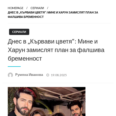
HOMEPAGE
СЕРИАЛИ
ДНЕС В „КЪРВАВИ ЦВЕТЯ“: МИНE И ХАРУН ЗАМИСЛЯТ ПЛАН ЗА
ФАЛШИВА БРЕМЕННОСТ
СЕРИАЛИ
Днес в „Кървави цветя“: Минe и
Харун замислят план за фалшива
бременност
Posted
Румяна Иванова
19.08.2025
on