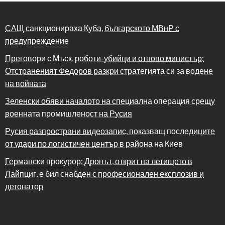
САЩ санкционираха Куба, българското МВнР с
предупреждение
Преговори с Мъск, роботи-убийци и отново министър:
Отстраненият Федоров разкри стратегията си за водене
на войната
Зеленски обяви началото на специална операция срещу
военната промишленост на Русия
Русия разпространи видеозапис, показващ последиците
от удари по логистичен център в района на Киев
Германски прокурор: Дронът, открит на летището в
Лайпциг, е бил снабден с професионален експлозив и
детонатор