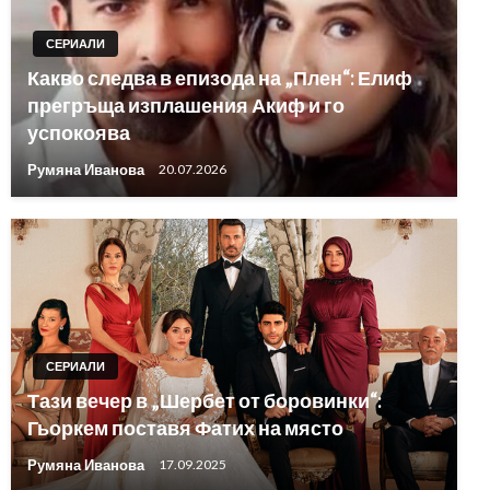
СЕРИАЛИ
Какво следва в епизода на „Плен“: Елиф
прегръща изплашения Акиф и го
успокоява
Румяна Иванова
20.07.2026
СЕРИАЛИ
Тази вечер в „Шербет от боровинки“:
Гьоркем поставя Фатих на място
Румяна Иванова
17.09.2025