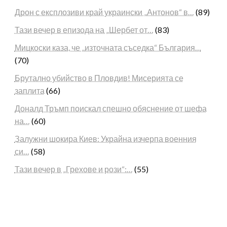
Дрон с експлозиви край украински „Антонов“ в…
(89)
Тази вечер в епизода на „Шербет от…
(83)
Мицкоски каза, че „източната съседка“ България…
(70)
Брутално убийство в Пловдив! Мисерията се
заплита
(66)
Доналд Тръмп поискал спешно обяснение от шефа
на…
(60)
Залужни шокира Киев: Украйна изчерпа военния
си…
(58)
Тази вечер в „Грехове и рози“:…
(55)