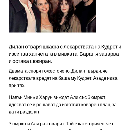
Дилан отваря шкафа с лекарствата на Кудрет и
изсипва хапчетата в мивката. Баран я заварва
и остава шокиран.
Двамата спорят ожесточено. Дилан твърди, че
лекарствата вредят на баща му Кудрет. Азаде идва
при тях.
Навън Минe и Харун виждат Али със Зюмрют,
ядосват се и решават да изготвят коварен план, за
да ги разделят.
Зюмрют и Али разговарят. Той е категоричен, че е