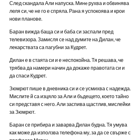
След скандала Али напуска. Минe рухва и обвинява
леля си, че не го е спряла. Рана я успокоява и крои
нови планове.
Баран вижда баща си и баба си заспали пред
телевизора. Замисля се над думите на Дилан, че
лекарствата са пагубни за Кудрет.
Дилан е в стаята си и е неспокойна. Тя решава, че
трябва да намери начин да докаже правотата си и
да спаси Кудрет.
Зюмрют пише в дневника си и се усмихва с надежда.
Мислите й са изцяло за Али и бъдещето, което тайно
си представя с него. Али заспива щастлив, мислейки
за Зюмрют.
Баран се прибира и заварва Дилан будна. Тя умува
как може да използва телефона му, за да се свърже с