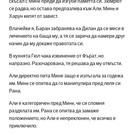
скъсал с Минe преди да изгуби паметта си. Зюмрют
се радва, но остава предпазлива към Али. Минe и
Харун кипят от завист.
Влачейки я, Баран забранява на Дилан да се меси в
лечението на баща му, а тя се зарича да намери друг
начин да му докаже правотата си.
В кухнята Гюл чака извинение от Фърат, но
напразно. Разочарована, тя решава да му отмъсти.
Али директно пита Мине защо е излъгала за годежа
им. Минe се опитва да го манипулира пред леля си
Рана.
Али е категоричен пред Минe, че си спомня
раздялата им. Рана се опитва да замаже
положението, но Али е непреклонен, че всичко е
приключило.