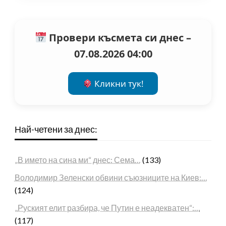
Провери късмета си днес –
07.08.2026 04:00
Кликни тук!
Най-четени за днес:
„В името на сина ми“ днес: Сема…
(133)
Володимир Зеленски обвини съюзниците на Киев:…
(124)
„Руският елит разбира, че Путин е неадекватен“:…
(117)