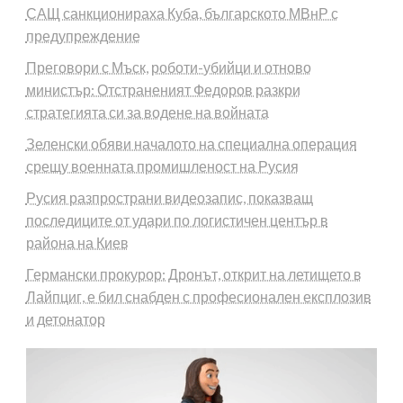
САЩ санкционираха Куба, българското МВнР с
предупреждение
Преговори с Мъск, роботи-убийци и отново
министър: Отстраненият Федоров разкри
стратегията си за водене на войната
Зеленски обяви началото на специална операция
срещу военната промишленост на Русия
Русия разпространи видеозапис, показващ
последиците от удари по логистичен център в
района на Киев
Германски прокурор: Дронът, открит на летището в
Лайпциг, е бил снабден с професионален експлозив
и детонатор