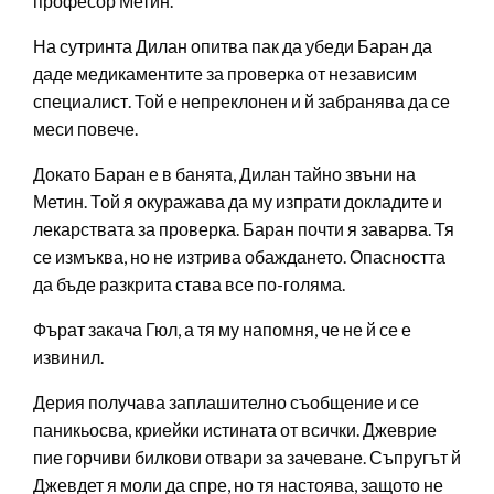
професор Метин.
На сутринта Дилан опитва пак да убеди Баран да
даде медикаментите за проверка от независим
специалист. Той е непреклонен и й забранява да се
меси повече.
Докато Баран е в банята, Дилан тайно звъни на
Метин. Той я окуражава да му изпрати докладите и
лекарствата за проверка. Баран почти я заварва. Тя
се измъква, но не изтрива обаждането. Опасността
да бъде разкрита става все по-голяма.
Фърат закача Гюл, а тя му напомня, че не й се е
извинил.
Дерия получава заплашително съобщение и се
паникьосва, криейки истината от всички. Джеврие
пие горчиви билкови отвари за зачеване. Съпругът й
Джевдет я моли да спре, но тя настоява, защото не