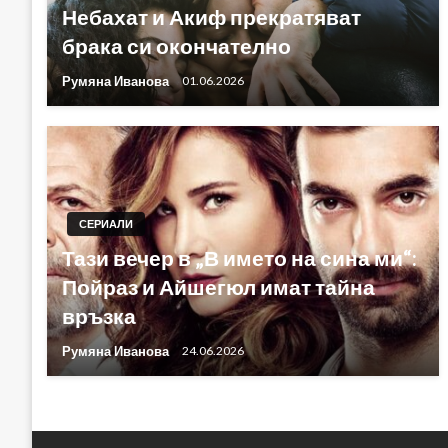
Небахат и Акиф прекратяват
брака си окончателно
Румяна Иванова
01.06.2026
СЕРИАЛИ
Тази вечер в „В името на сина ми“:
Пойраз и Айшегюл имат тайна
връзка
Румяна Иванова
24.06.2026