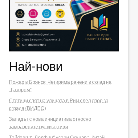
Най-нови
Пожар в Брянск: Четирима ранени в склад на
„Газпром“
Стотици спят на улицата в Рим след спор за
сграда (ВИДЕО)
Западът с нова инициатива относно
замразените руски активи
Тайфунът „Долфин“ удари Окинава, Китай