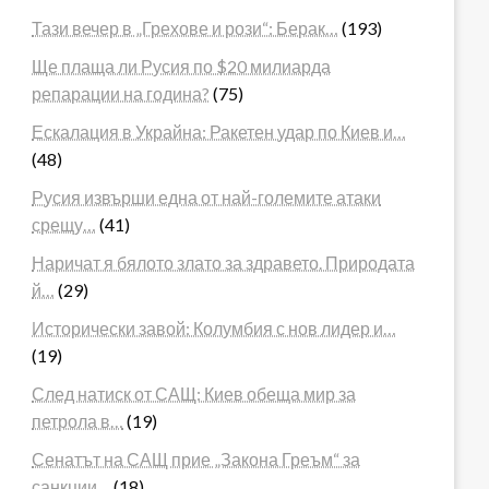
Тази вечер в „Грехове и рози“: Берак…
(193)
Ще плаща ли Русия по $20 милиарда
репарации на година?
(75)
Ескалация в Украйна: Ракетен удар по Киев и…
(48)
Русия извърши една от най-големите атаки
срещу…
(41)
Наричат я бялото злато за здравето. Природата
й…
(29)
Исторически завой: Колумбия с нов лидер и…
(19)
След натиск от САЩ: Киев обеща мир за
петрола в…
(19)
Сенатът на САЩ прие „Закона Греъм“ за
санкции…
(18)