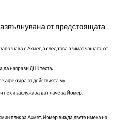
развълнувана от предстоящата
 запознава с Ахмет, а след това взимат чашата, от
а да направи ДНК теста.
се афектира от действията му.
и не си заслужава да плаче за Йомер.
смин плик за Ахмет. Йомер вижда двете имена на