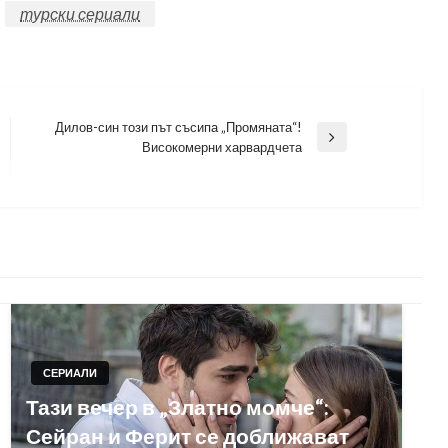
турски сериали
Дилов-син този път съсипа „Промяната“!
Next
Високомерни харвардчета
Post
СЕРИАЛИ
Тази вечер в „Златно момче“:
Сейран и Ферит се доближават