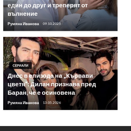
един до друг и треперят от
вълнение
Румяна Иванова
09.10.2025
СЕРИАЛИ
Днес в епизода на „Кървави
цветя“: Дилан признава пред
Баран, че е осиновена
Румяна Иванова
13.05.2026