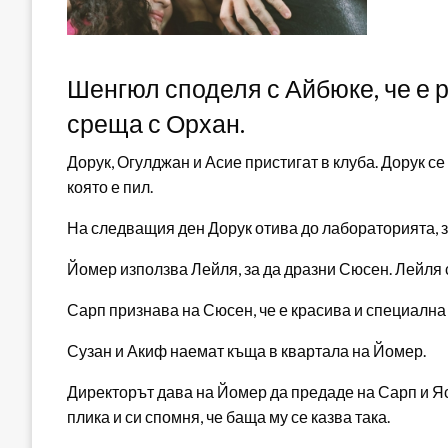
Шенгюл споделя с Айбюке, че е 
среща с Орхан.
Дорук, Огулджан и Асие пристигат в клуба. Дорук се
която е пил.
На следващия ден Дорук отива до лабораторията, з
Йомер използва Лейля, за да дразни Сюсен. Лейля 
Сарп признава на Сюсен, че е красива и специална 
Сузан и Акиф наемат къща в квартала на Йомер.
Директорът дава на Йомер да предаде на Сарп и Я
плика и си спомня, че баща му се казва така.