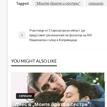
Tagged:
"Моите братя и сестри"
сериали
Участници от Старозагорска област ще
Навигация
представят регионалния ни фолклор на XIII
Previous
Национален събор в Копривщица
Post
YOU MIGHT ALSO LIKE
СЕРИАЛИ
Днес в „Моите братя и сестри“: