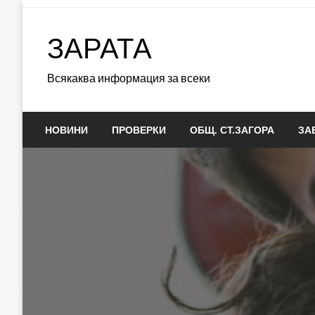
Skip
to
ЗАРАТА
content
Всякаква информация за всеки
НОВИНИ
ПРОВЕРКИ
ОБЩ. СТ.ЗАГОРА
ЗА