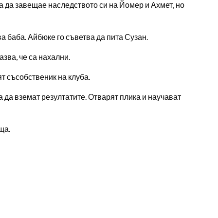
 да завещае наследството си на Йомер и Ахмет, но
а баба. Айбюке го съветва да пита Сузан.
зва, че са нахални.
т съсобственик на клуба.
а да вземат резултатите. Отварят плика и научават
ща.