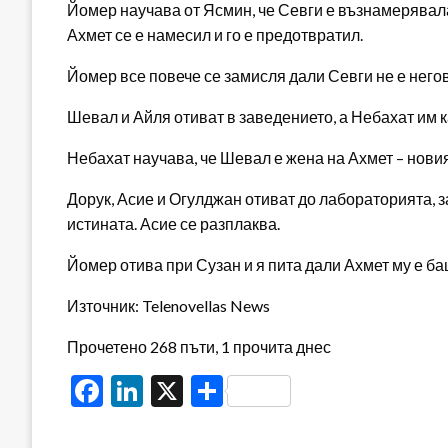
Йомер научава от Ясмин, че Севги е възнамерявала
Ахмет се е намесил и го е предотвратил.
Йомер все повече се замисля дали Севги не е негов
Шевал и Айля отиват в заведението, а Небахат им ка
Небахат научава, че Шевал е жена на Ахмет – новия
Дорук, Асие и Огулджан отиват до лабораторията, з
истината. Асие се разплаква.
Йомер отива при Сузан и я пита дали Ахмет му е ба
Източник: Telenovellas News
Прочетено 268 пъти, 1 прочита днес
Facebook
LinkedIn
X
Share