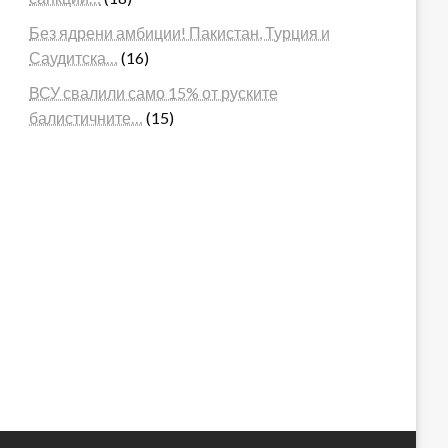
Без ядрени амбиции! Пакистан, Турция и
Саудитска…
(16)
ВСУ свалили само 15% от руските
балистичните…
(15)