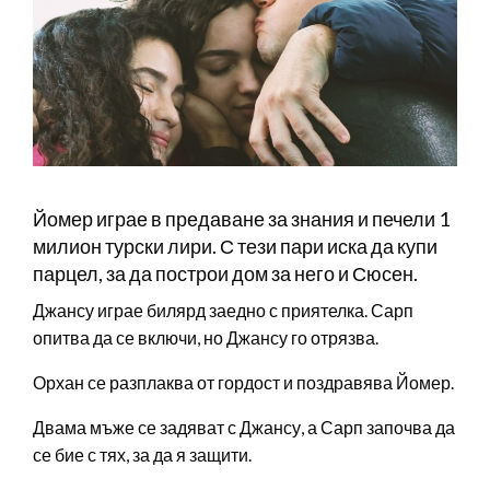
Йомер играе в предаване за знания и печели 1
милион турски лири. С тези пари иска да купи
парцел, за да построи дом за него и Сюсен.
Джансу играе билярд заедно с приятелка. Сарп
опитва да се включи, но Джансу го отрязва.
Орхан се разплаква от гордост и поздравява Йомер.
Двама мъже се задяват с Джансу, а Сарп започва да
се бие с тях, за да я защити.