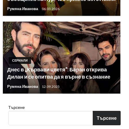
Румяна Иванова
06.03.2026
СЕРИАЛИ
Днес в „Кървави цветя“: Баран открива
Дилан и се опитва да я върне в съзнание
Румяна Иванова
12.09.2025
Търсене
Търсене