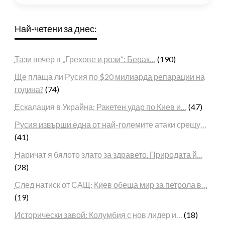
Най-четени за днес:
Тази вечер в „Грехове и рози“: Берак…
(190)
Ще плаща ли Русия по $20 милиарда репарации на
година?
(74)
Ескалация в Украйна: Ракетен удар по Киев и…
(47)
Русия извърши една от най-големите атаки срещу…
(41)
Наричат я бялото злато за здравето. Природата й…
(28)
След натиск от САЩ: Киев обеща мир за петрола в…
(19)
Исторически завой: Колумбия с нов лидер и…
(18)