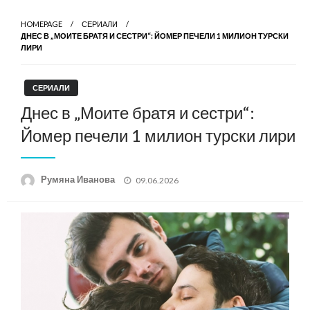
HOMEPAGE
СЕРИАЛИ
ДНЕС В „МОИТЕ БРАТЯ И СЕСТРИ“: ЙОМЕР ПЕЧЕЛИ 1 МИЛИОН ТУРСКИ
ЛИРИ
СЕРИАЛИ
Днес в „Моите братя и сестри“:
Йомер печели 1 милион турски лири
Posted
Румяна Иванова
09.06.2026
on