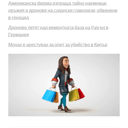
Американска фирма изпраща тайно наемници,
оръжия и дронове на судански главорези, обвинени
в геноцид
Дронове летят над ремонтната база на Patriot в
Германия
Монах е арестуван за опит за убийство в Кипър