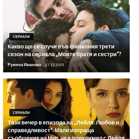
СЕРИАЛИ
Какво ще се случи във финалния трети
сезон на сериала „Моите братя и сестри“?
Румяна Иванова
27.12.2025
СЕРИАЛИ
Тази вечер в епизода на „Лейля: Любов и
справедливост“: Мали изпраща
съобщение на Нур, че е приключил с Лейля