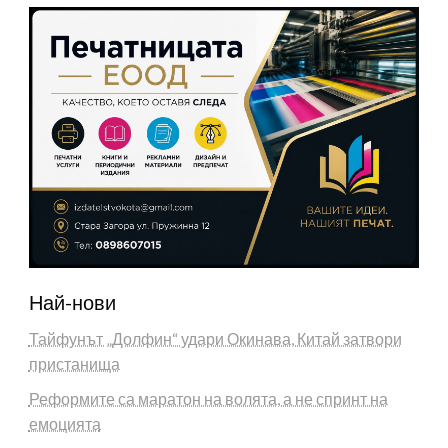
Най-нови
Тайфунът „Долфин“ удари Окинава, Китай затвори
пристанища
Реформите са маратон на волята, а не спринт на
емоцията