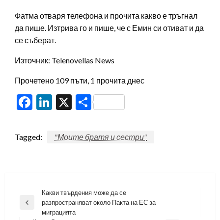
Фатма отваря телефона и прочита какво е тръгнал
да пише. Изтрива го и пише, че с Емин си отиват и да
се съберат.
Източник: Telenovellas News
Прочетено 109 пъти, 1 прочита днес
Facebook
LinkedIn
X
Share
Tagged:
"Моите братя и сестри"
Навигация
Какви твърдения може да се
разпространяват около Пакта на ЕС за
Previous
миграцията
Post