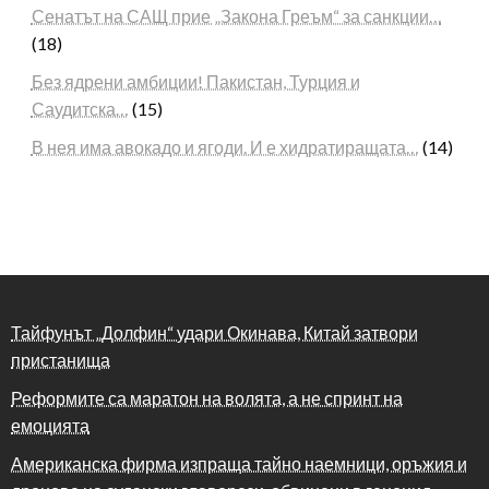
Сенатът на САЩ прие „Закона Греъм“ за санкции…
(18)
Без ядрени амбиции! Пакистан, Турция и
Саудитска…
(15)
В нея има авокадо и ягоди. И е хидратиращата…
(14)
Тайфунът „Долфин“ удари Окинава, Китай затвори
пристанища
Реформите са маратон на волята, а не спринт на
емоцията
Американска фирма изпраща тайно наемници, оръжия и