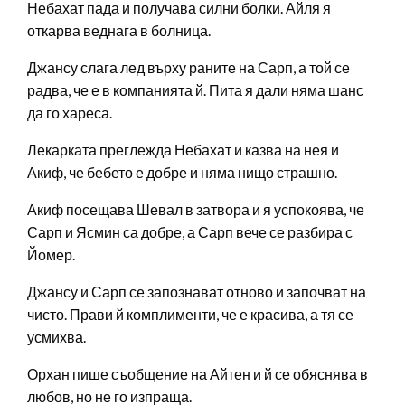
Небахат пада и получава силни болки. Айля я
откарва веднага в болница.
Джансу слага лед върху раните на Сарп, а той се
радва, че е в компанията й. Пита я дали няма шанс
да го хареса.
Лекарката преглежда Небахат и казва на нея и
Акиф, че бебето е добре и няма нищо страшно.
Акиф посещава Шевал в затвора и я успокоява, че
Сарп и Ясмин са добре, а Сарп вече се разбира с
Йомер.
Джансу и Сарп се запознават отново и започват на
чисто. Прави й комплименти, че е красива, а тя се
усмихва.
Орхан пише съобщение на Айтен и й се обяснява в
любов, но не го изпраща.