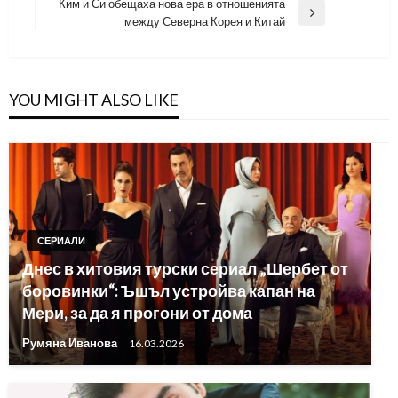
Ким и Си обещаха нова ера в отношенията
Next
между Северна Корея и Китай
Post
YOU MIGHT ALSO LIKE
СЕРИАЛИ
Днес в хитовия турски сериал „Шербет от
боровинки“: Ъшъл устройва капан на
Мери, за да я прогони от дома
Румяна Иванова
16.03.2026