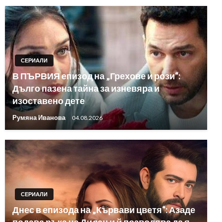
СЕРИАЛИ
В ПЪРВИЯ епизод на „Грехове и рози“:
Дълго пазена тайна за изневяра и
изоставено дете
Румяна Иванова
04.08.2026
СЕРИАЛИ
Днес в епизода на „Кървави цветя“: Азаде