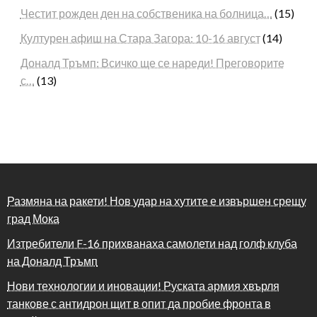
Честит рожден ден на собственика на болница…
(15)
Културен афиш на Стара Загора: 10-16 август
(14)
Доналд Тръмп: Всичко ще се нареди! Преговорите
с…
(13)
Размяна на ракети! Нов удар на хутите е извършен срещу
град Мока
Изтребители F-16 прихванаха самолети над голф клуба
на Доналд Тръмп
Нови технологии и иновации! Руската армия хвърля
танкове с антидрон щит в опит да пробие фронта в