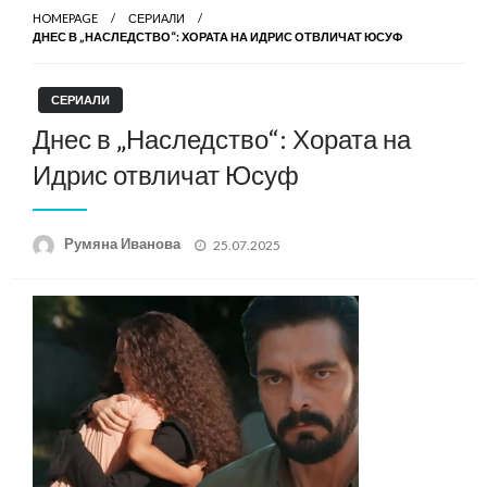
HOMEPAGE
СЕРИАЛИ
ДНЕС В „НАСЛЕДСТВО“: ХОРАТА НА ИДРИС ОТВЛИЧАТ ЮСУФ
СЕРИАЛИ
Днес в „Наследство“: Хората на
Идрис отвличат Юсуф
Posted
Румяна Иванова
25.07.2025
on