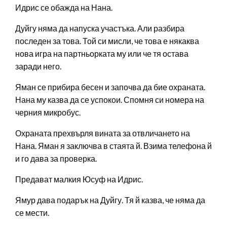
Идрис се обажда на Нана.
Дуйгу няма да напуска участъка. Али разбира
последен за това. Той си мисли, че това е някаква
нова игра на партньорката му или че тя остава
заради него.
Яман се прибира бесен и започва да бие охраната.
Нана му казва да се успокои. Спомня си номера на
черния микробус.
Охраната прехвърля вината за отвличането на
Нана. Яман я заключва в стаята й. Взима телефона й
и го дава за проверка.
Предават малкия Юсуф на Идрис.
Ямур дава подарък на Дуйгу. Тя й казва, че няма да
се мести.