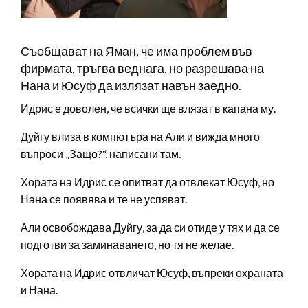
Съобщават на Яман, че има проблем във
фирмата, тръгва веднага, но разрешава на
Нана и Юсуф да излязат навън заедно.
Идрис е доволен, че всички ще влязат в капана му.
Дуйгу влиза в компютъра на Али и вижда много
въпроси „Защо?“, написани там.
Хората на Идрис се опитват да отвлекат Юсуф, но
Нана се появява и те не успяват.
Али освобождава Дуйгу, за да си отиде у тях и да се
подготви за заминаването, но тя не желае.
Хората на Идрис отвличат Юсуф, въпреки охраната
и Нана.