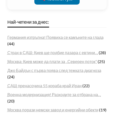
Най-четени за днес:
Германия изтръпна! Появиха се камъните на глада
(44)
Страх в САЩ: Киев ще подбие пазара с евтини…
(28)
Москва: Киев може да плати за „Северен поток“
(25)
Джо Байдън с първа поява след тежката диагноза
(24)
САЩ пренасочиха 55 кораба край Иран
(22)
Военна модернизация! Разходите за отбрана на…
(20)
Москва порази немски завод и енергийни обекти
(19)