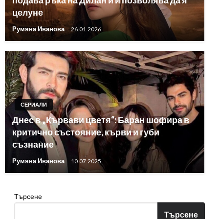
подава ръка на Дилан и й позволява да я
целуне
Румяна Иванова
26.01.2026
СЕРИАЛИ
Днес в „Кървави цветя“: Баран шофира в
критично състояние, кърви и губи
съзнание
Румяна Иванова
10.07.2025
Търсене
Търсене