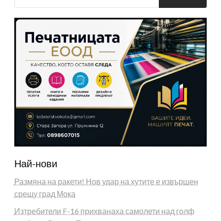
Най-нови
Размяна на ракети! Нов удар на хутите е извършен
срещу град Мока
Изтребители F-16 прихванаха самолети над голф