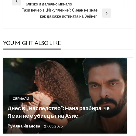
Previous
близко и далечно минало
Post
Тази вечер в „Изкупление“: Синан не знае
Next
как да каже истината на Зейнеп
Post
YOU MIGHT ALSO LIKE
СЕРИАЛИ
Днес в „Наследство“: Нана разбира, че
Яман не е убиецът на Азис
Румяна Иванова
27.08.2025