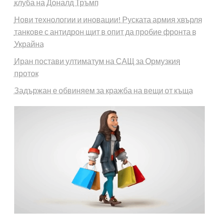
клуба на Доналд Тръмп
Нови технологии и иновации! Руската армия хвърля
танкове с антидрон щит в опит да пробие фронта в
Украйна
Иран постави ултиматум на САЩ за Ормузкия
проток
Задържан е обвиняем за кражба на вещи от къща