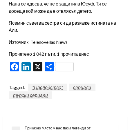
Нана се ядосва, че не е защитила Юсуф. Тя се
досеща кой може да е отвлякъл детето.
Ясемин съветва сестра си да разкаже истината на
Али.
Източник: Telenovellas News
Прочетено 1 042 пъти, 1 прочита днес
Facebook
LinkedIn
X
Share
Tagged:
"Наследство"
сериали
турски сериали
Навигация
Приказно място у нас пази легенди от