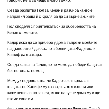
говори с него за нещо много важно.
Севда разпитва Гюл за Кенан и разбира какво е
направил баща й с Краля, за да си върне акциите.
Гюл споделя с приятелката си за обсебеността на
Кенан от жените.
Кадер иска да се прибере у дома въпреки молбите
на дъщерите й да остане в болницата. Фади моли
Кяшиф да я закара.
Севда казва на Галип, че не може да победи баща си
без неговата помощ.
Мемдух недоволства, че Кадер се е върнала в
къщата, но Ханифе му казва, че ако я изгони или
каже нещо лошо за нея, тя ще напусне дома му и ще
вземе сина им.
Фади, която е чула разговора между Джемал, Сезай