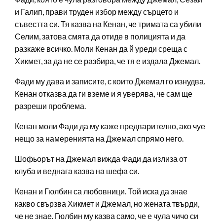
и Галип, прави труден избор между сърцето и
съвестта си. Тя казва на Кенан, че тримата са убили
Селим, затова смята да отиде в полицията и да
разкаже всичко. Моли Кенан да й уреди среща с
Хикмет, за да не се разбира, че тя е издала Джемал.
Фади му дава и записите, с които Джемал го изнудва.
Кенан отказва да ги вземе и я уверява, че сам ще
разреши проблема.
Кенан моли Фади да му каже предварително, ако чуе
нещо за намеренията на Джемал спрямо него.
Шофьорът на Джемал вижда Фади да излиза от
клуба и веднага казва на шефа си.
Кенан и Гюлбин са любовници. Той иска да знае
какво свързва Хикмет и Джемал, но жената твърди,
че не знае. Гюлбин му казва само, че е чула чичо си