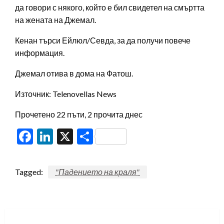
да говори с някого, който е бил свидетел на смъртта
на жената на Джемал.
Кенан търси Ейлюл/Севда, за да получи повече
информация.
Джемал отива в дома на Фатош.
Източник: Telenovellas News
Прочетено 22 пъти, 2 прочита днес
Facebook
LinkedIn
X
Share
Tagged:
"Падението на краля"