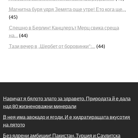
Магнитна буря удря Земята още утре! Ето кога ще…
(45)
Спешно в Берлин! Канцлерът Мерц свика среща
на…
(44)
Тази вечер в „Шербет от боровинки“:…
(44)
Наричат я бялото злато за здравето. Природата й е дала
над 80 жизненоважни минерали
В нея има авокадо и ягоди. И е хидратиращата вкусотия
на лятото
Без ядрени амбиции! Пакистан, Турция и Саудитска