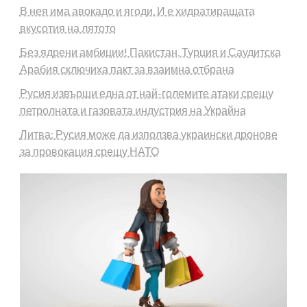
В нея има авокадо и ягоди. И е хидратиращата
вкусотия на лятото
Без ядрени амбиции! Пакистан, Турция и Саудитска
Арабия сключиха пакт за взаимна отбрана
Русия извърши една от най-големите атаки срещу
петролната и газовата индустрия на Украйна
Литва: Русия може да използва украински дронове
за провокация срещу НАТО