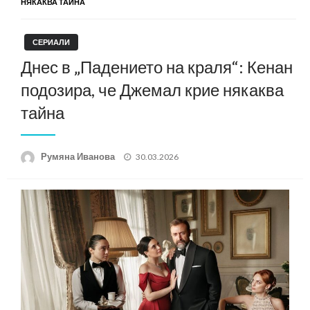
НЯКАКВА ТАЙНА
СЕРИАЛИ
Днес в „Падението на краля“: Кенан
подозира, че Джемал крие някаква
тайна
Posted
Румяна Иванова
30.03.2026
on