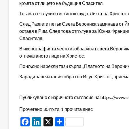
кръвта от лицето на бъдещия Спасител.
Тогава се случило истинско чудо. Ликът на Христос
След Разпети петък Света Вероника заминава от 
оставя в Рим. След това отпътува за Южна Франция
Спасителя.
В иконографията често изобразяват света Вероника
отпечатаното лице на Христос.
По-късно нарекли тази кърпа „Платното на Вероник
Заради запечатания образ на Исус Христос, приема
Публикувано с изричното съгласие на https://www.s
Прочетено 30 пъти, 1 прочита днес
Facebook
LinkedIn
X
Share