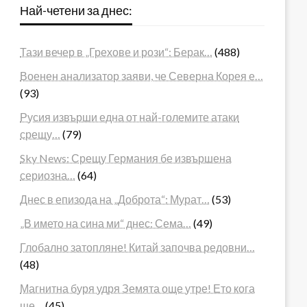
Най-четени за днес:
Тази вечер в „Грехове и рози“: Берак…
(488)
Военен анализатор заяви, че Северна Корея е…
(93)
Русия извърши една от най-големите атаки
срещу…
(79)
Sky News: Срещу Германия бе извършена
сериозна…
(64)
Днес в епизода на „Доброта“: Мурат…
(53)
„В името на сина ми“ днес: Сема…
(49)
Глобално затопляне! Китай започва редовни…
(48)
Магнитна буря удря Земята още утре! Ето кога
ще…
(45)