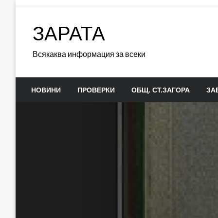
Skip
to
ЗАРАТА
content
Всякаква информация за всеки
НОВИНИ
ПРОВЕРКИ
ОБЩ. СТ.ЗАГОРА
ЗА