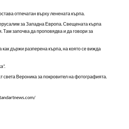
 остава отпечатан върху ленената кърпа.
Йерусалим за Западна Европа. Свещената кърпа
. Там започва да проповядва и да говори за
 как държи разперена кърпа, на която се вижда
а”.
т света Вероника за покровител на фотографията.
tandartnews.com/