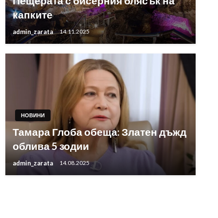
Пещерата с бисерния блясък на
капките
admin_zarata
14.11.2025
НОВИНИ
Тамара Глоба обеща: Златен дъжд
облива 5 зодии
admin_zarata
14.08.2025