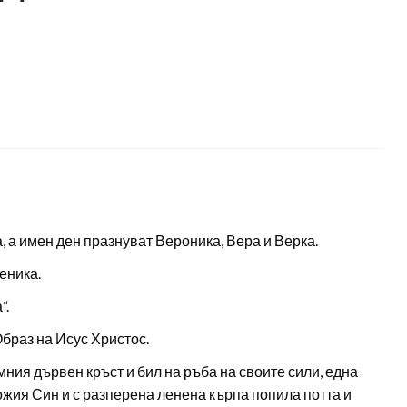
 а имен ден празнуват Вероника, Вера и Верка.
еника.
“.
Образ на Исус Христос.
мния дървен кръст и бил на ръба на своите сили, една
жия Син и с разперена ленена кърпа попила потта и