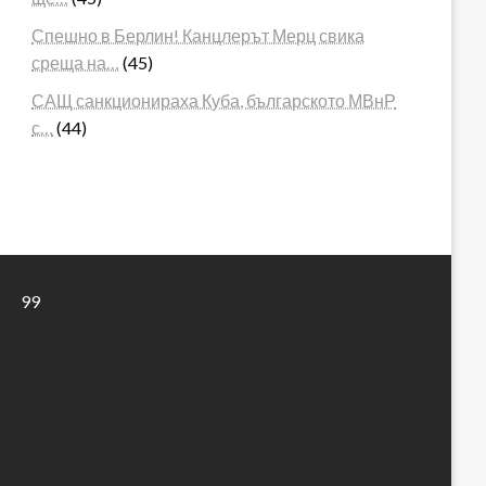
Спешно в Берлин! Канцлерът Мерц свика
среща на…
(45)
САЩ санкционираха Куба, българското МВнР
с…
(44)
99