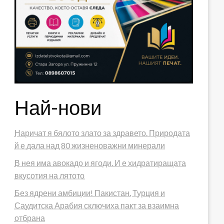
Най-нови
Наричат я бялото злато за здравето. Природата
й е дала над 80 жизненоважни минерали
В нея има авокадо и ягоди. И е хидратиращата
вкусотия на лятото
Без ядрени амбиции! Пакистан, Турция и
Саудитска Арабия сключиха пакт за взаимна
отбрана