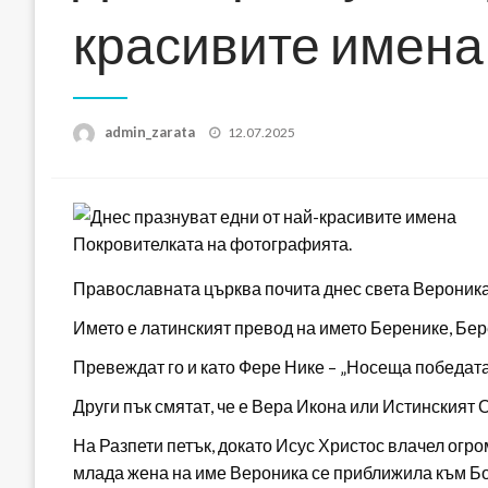
красивите имена
Posted
admin_zarata
12.07.2025
on
Покровителката на фотографията.
Православната църква почита днес света Вероника,
Името е латинският превод на името Беренике, Бер
Превеждат го и като Фере Нике – „Носеща победата
Други пък смятат, че е Вера Икона или Истинският 
На Разпети петък, докато Исус Христос влачел огро
млада жена на име Вероника се приближила към Бо