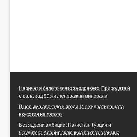
Наричат я бялото злато за здравето. Природата й
е дала над 80 жизненоважни минерали
В нея има авокадо и ягоди. И е хидратиращата
вкусотия на лятото
Без ядрени амбиции! Пакистан, Турция и
Саудитска Арабия сключиха пакт за взаимна