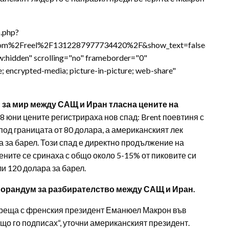
.php?
om%2Freel%2F1312287977734420%2F&show_text=false&widt
w:hidden" scrolling="no" frameborder="0"
e; encrypted-media; picture-in-picture; web-share"
за мир между САЩ и Иран тласна цените на
8 юни цените регистрираха нов спад: Brent поевтиня с
под границата от 80 долара, а американският лек
а за барел. Този спад е директно продължение на
ените се сринаха с общо около 5-15% от пиковите си
и 120 долара за барел.
орандум за разбирателство между САЩ и Иран.
 среща с френския президент Еманюел Макрон във
що го подписах“, уточни американският президент.