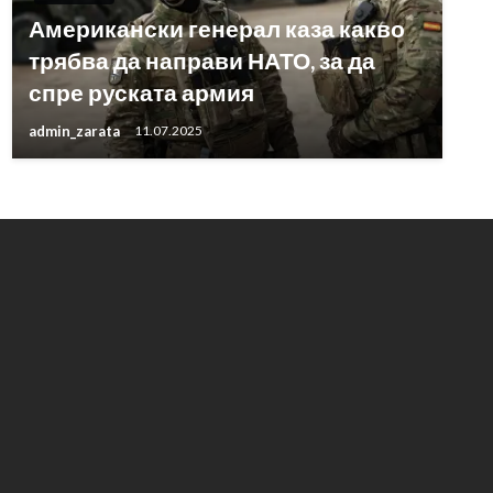
Американски генерал каза какво
трябва да направи НАТО, за да
спре руската армия
admin_zarata
11.07.2025