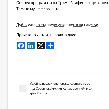
Според програмата на Тръмп брифингът ще започне в
Темата му не е разкрита.
Публикувано съгласно указанията на Fakti.bg
Прочетено 7 пъти, 1 прочита днес
Facebook
LinkedIn
X
Share
Украйна порази ключов железопътен мост
Навигация
над Севернокримския канал, дрон уби мъж
Previous
край Ростов
Post