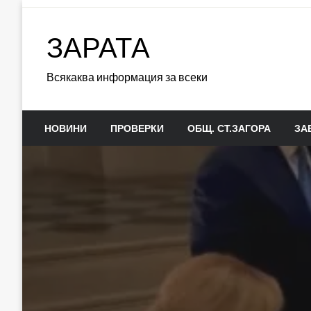
Skip
to
ЗАРАТА
content
Всякаква информация за всеки
НОВИНИ
ПРОВЕРКИ
ОБЩ. СТ.ЗАГОРА
ЗА