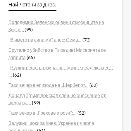
Най-четени за днес:
Володимир Зеленски обвини съюзниците на
Киев:…
(99)
„В името на сина ми“ днес: Сема…
(73)
Брутално убийство в Пловдив! Мисерията се
заплита
(65)
„Руският елит разбира, че Путин е неадекватен“:
…
(62)
Тази вечер в епизода на „Шербет от…
(62)
Доналд Тръмп поискал спешно обяснение от
шефа на…
(59)
Тази вечер в „Грехове и рози“:…
(52)
Залужни шокира Киев: Украйна изчерпа
военния си…
(51)