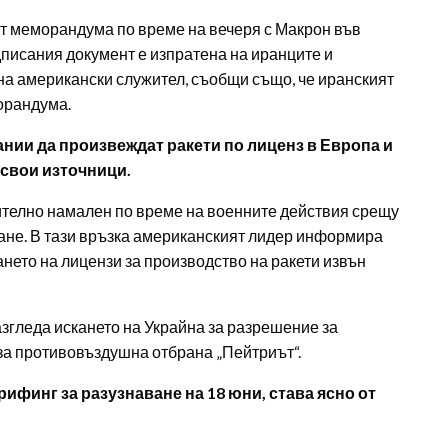
от меморандума по време на вечеря с Макрон във
писания документ е изпратена на иранците и
на американски служител, съобщи също, че иранският
орандума.
нии да произвеждат ракети по лиценз в Европа и
 свои източници.
чително намален по време на военните действия срещу
ане. В тази връзка американският лидер информира
нето на лицензи за производство на ракети извън
згледа искането на Украйна за разрешение за
за противовъздушна отбрана „Пейтриът“.
ифинг за разузнаване на 18 юни, става ясно от