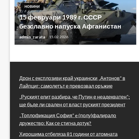
НОВИНИ
15 февруари 1989 г. СССР
безславно напуска Афганистан
admin_zarata
15.02.2026
Дрон с експлозиви край украински „Антонов“ в
Лайпциг: самолетът е превозвал оръжие
„Руският елит разбира, че Путин е неадекватен“:
ще бъде ли свален от власт руският президент
„Топлофикация София“ e (полу)фалирало
дружество: Как се стигна дотук?
Хирошима отбеляза 81 години от атомната