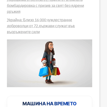
бомбардировка с призив за свят без ядрени
оръжия
Украйна: Близо 16 000 чуждестранни
h=560&t=0"
доброволци от 72 държави служат във
въоръжените сили
МАШИНА НА ВРЕМЕТО