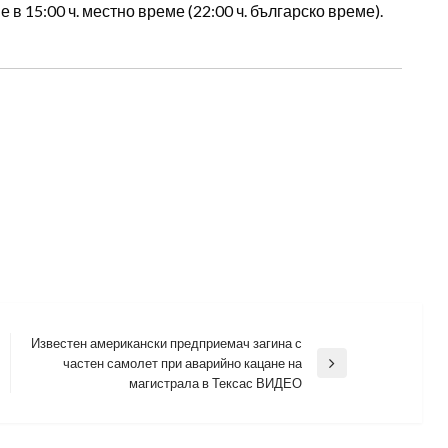
 15:00 ч. местно време (22:00 ч. българско време).
Известен американски предприемач загина с
частен самолет при аварийно кацане на
Next
магистрала в Тексас ВИДЕО
Post