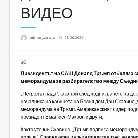
ВИДЕО
Posted
admin_zarata
18.06.2026
on
Президентът на САЩ Доналд Тръмп отбеляза сп
меморандума за разбирателство между Съедин
„Петролът пада“, каза той след подписването на до
началника на кабинета на Белия дом Дан Скавино
меморандума на Тръмп. Американският лидер подп
президент Еманюел Макрон и други.
Както уточни Скавино, „Тръмп подписа меморандума
получи“. Според официалния представител, америк