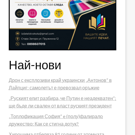
Най-нови
Дрон с експлозиви край украински „Антонов“ в
Лайпциг: самолетът е превозвал оръжие
„Руският елит разбира, че Путин е неадекватен“:
ще бъде ли свален от власт руският президент
„Топлофикация София“ e (полу)фалирало
дружество: Как се стигна дотук?
Хирошима отбеляза 81 години от атомната