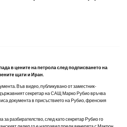
ада в цените на петрола след подписването на
ените щати и Иран.
кумента. Във видео, публикувано от заместник-
, държавният секретар на САЩ Марко Рубио връчва
иса документа в присъствието на Рубио, френския
 за разбирателство, след като секретар Рубио го
анският лидер го е направил преди вечерята с Макрон