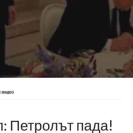
! ВИДЕО
: Петролът пада!