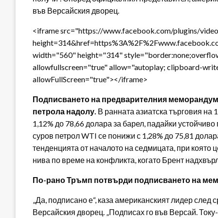
във Версайския дворец.
<iframe src="https://www.facebook.com/plugins/video
height=314&href=https%3A%2F%2Fwww.facebook.c
width="560" height="314" style="border:none;overflo
allowfullscreen="true" allow="autoplay; clipboard-writ
allowFullScreen="true"></iframe>
Подписването на предварителния меморандум 
петрола надолу.
В ранната азиатска търговия на 1
1,12% до 78,66 долара за барел, падайки устойчиво 
суров петрол WTI се понижи с 1,28% до 75,81 долар
тенденцията от началото на седмицата, при която ц
нива по време на конфликта, когато Брент надхвърл
По-рано Тръмп потвърди подписването на мем
„Да, подписано е“, каза американският лидер след
Версайския дворец. „Подписах го във Версай. Току-