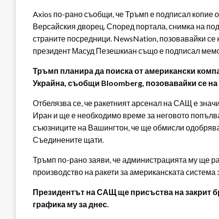
Axios по-рано съобщи, че Тръмп е подписал копие 
Версайския дворец. Според портала, снимка на под
страните посредници. NewsNation, позовавайки се 
президент Масуд Пезешкиан също е подписал мем
Тръмп планира да поиска от американски компа
Украйна, съобщи Bloomberg, позовавайки се на
Отбелязва се, че ракетният арсенал на САЩ е зна
Иран и ще е необходимо време за неговото попълв
съюзниците на Вашингтон, че ще обмисли одобрява
Съединените щати.
Тръмп по-рано заяви, че администрацията му ще ра
производство на ракети за американската система 
Президентът на САЩ ще присъства на закрит бр
графика му за днес.