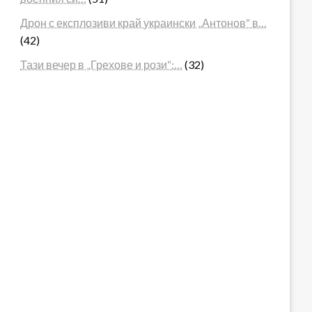
Дрон с експлозиви край украински „Антонов“ в…
(42)
Тази вечер в „Грехове и рози“:…
(32)