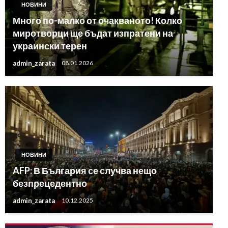
НОВИНИ
Много по-малко от очакваното! Колко
миротворци ще бъдат изпратени на
украински терен
admin_zarata
08.01.2026
НОВИНИ
AFP: В България се случва нещо
безпрецедентно
admin_zarata
10.12.2025