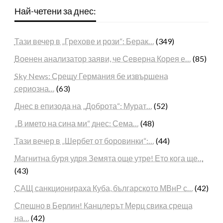
Най-четени за днес:
Тази вечер в „Грехове и рози“: Берак…
(349)
Военен анализатор заяви, че Северна Корея е…
(85)
Sky News: Срещу Германия бе извършена
сериозна…
(63)
Днес в епизода на „Доброта“: Мурат…
(52)
„В името на сина ми“ днес: Сема…
(48)
Тази вечер в „Шербет от боровинки“:…
(44)
Магнитна буря удря Земята още утре! Ето кога ще…
(43)
САЩ санкционираха Куба, българското МВнР с…
(42)
Спешно в Берлин! Канцлерът Мерц свика среща
на…
(42)