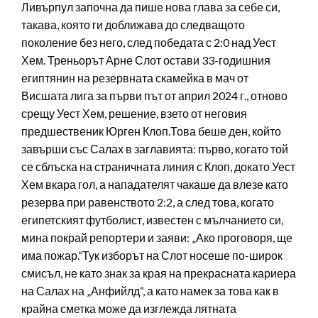
Ливърпул започна да пише нова глава за себе си,
такава, която ги доближава до следващото
поколение без него, след победата с 2:0 над Уест
Хем. Треньорът Арне Слот остави 33-годишния
египтянин на резервната скамейка в мач от
Висшата лига за първи път от април 2024 г., отново
срещу Уест Хем, решение, взето от неговия
предшественик Юрген Клоп.Това беше ден, който
завърши със Салах в заглавията: първо, когато той
се сблъска на страничната линия с Клоп, докато Уест
Хем вкара гол, а нападателят чакаше да влезе като
резерва при равенството 2:2, а след това, когато
египетският футболист, известен с мълчанието си,
мина покрай репортери и заяви: „Ако проговоря, ще
има пожар.“Тук изборът на Слот носеше по-широк
смисъл, не като знак за края на прекрасната кариера
на Салах на „Анфийлд“, а като намек за това как в
крайна сметка може да изглежда лятната