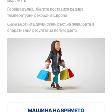
морски път
Гореща вълна! Жегите поставиха редица
температурни рекорди в Европа
Generali отчита двуцифрен ръст на печалбата и
оперативния резултат за полугодието
МАШИНА НА ВРЕМЕТО