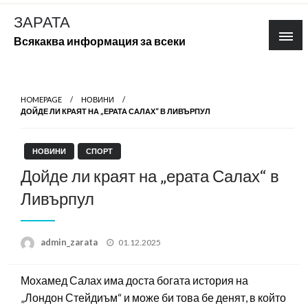
Skip
ЗАРАТА
to
Всякаква информация за всеки
content
HOMEPAGE
НОВИНИ
ДОЙДЕ ЛИ КРАЯТ НА „ЕРАТА САЛАХ“ В ЛИВЪРПУЛ
НОВИНИ
СПОРТ
Дойде ли краят на „ерата Салах“ в
Ливърпул
Posted
admin_zarata
01.12.2025
on
Мохамед Салах има доста богата история на
„Лондон Стейдиъм“ и може би това бе денят, в който