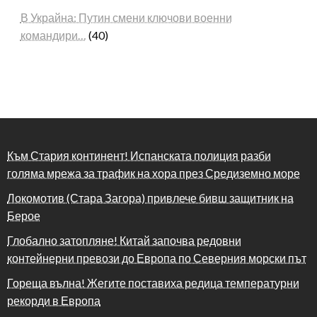
В Украйна: Путин смени ключови военни
командири…
(40)
Към Стария континент! Испанската полиция разби
голяма мрежа за трафик на хора през Средиземно море
Локомотив (Стара Загора) привлече бивш защитник на
Берое
Глобално затопляне! Китай започва редовни
контейнерни превози до Европа по Северния морски път
Гореща вълна! Жегите поставиха редица температурни
рекорди в Европа