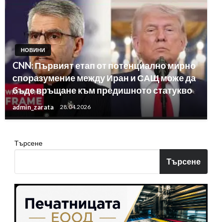
НОВИНИ
CNN: Първият етап от потенциално мирно
споразумение между Иран и САЩ може да
бъде връщане към предишното статукво
admin_zarata
28.04.2026
Търсене
Търсене