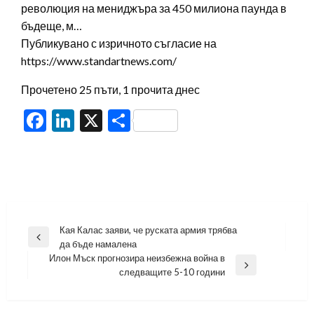
революция на мениджъра за 450 милиона паунда в
бъдеще, м…
Публикувано с изричното съгласие на
https://www.standartnews.com/
Прочетено 25 пъти, 1 прочита днес
Facebook
LinkedIn
X
Share
Навигация
Кая Калас заяви, че руската армия трябва
Previous
да бъде намалена
Post
Илон Мъск прогнозира неизбежна война в
Next
следващите 5-10 години
Post