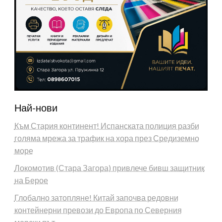
Най-нови
Към Стария континент! Испанската полиция разби
голяма мрежа за трафик на хора през Средиземно
море
Локомотив (Стара Загора) привлече бивш защитник
на Берое
Глобално затопляне! Китай започва редовни
контейнерни превози до Европа по Северния