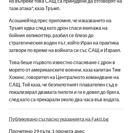
но въпреки това САЩ са принудени да отговорят на
тази атака", каза Тръмп.
Асошиейтед прес припомня, че изказването на
Тръмп идва след като дрон спаси екипажа на
бойния хеликоптер, разбил се близо до
стратегическия воден път, който Иран на практика
затвори по време на войната си със САЩ и Израел.
Това беше първото известно спасяване с дрон в
морето от американските военни, каза капитан Тим
Хокинс, говорител на Централното командване на
САЩ. Той каза, че безпилотният плавателен съд е
локализирал двамата пилоти и ги е довел до брега,
след като са прекарали около два часа във водата.
Публикувано съгласно указанията на Fakti.bg
Прочетено 29 пъти, 1 прочита днес