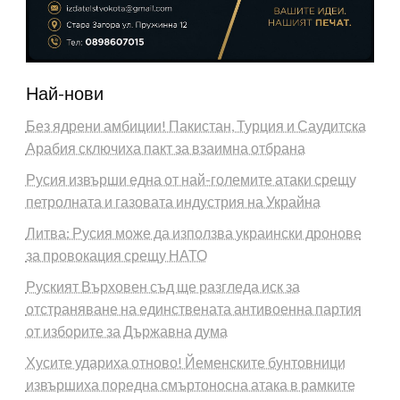
Най-нови
Без ядрени амбиции! Пакистан, Турция и Саудитска
Арабия сключиха пакт за взаимна отбрана
Русия извърши една от най-големите атаки срещу
петролната и газовата индустрия на Украйна
Литва: Русия може да използва украински дронове
за провокация срещу НАТО
Руският Върховен съд ще разгледа иск за
отстраняване на единствената антивоенна партия
от изборите за Държавна дума
Хусите удариха отново! Йеменските бунтовници
извършиха поредна смъртоносна атака в рамките