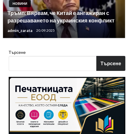
НОВИНИ
Тръмп: Вярвам, че Китай е ангажиран с
разрешаването на украинския конфликт
admin_zarata
20.09.2025
Търсене
Търсене