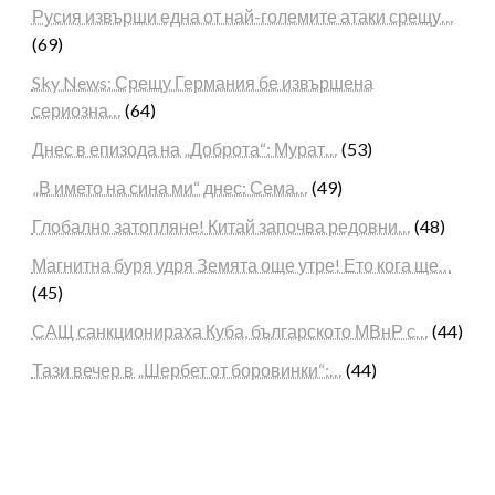
Русия извърши една от най-големите атаки срещу…
(69)
Sky News: Срещу Германия бе извършена
сериозна…
(64)
Днес в епизода на „Доброта“: Мурат…
(53)
„В името на сина ми“ днес: Сема…
(49)
Глобално затопляне! Китай започва редовни…
(48)
Магнитна буря удря Земята още утре! Ето кога ще…
(45)
САЩ санкционираха Куба, българското МВнР с…
(44)
Тази вечер в „Шербет от боровинки“:…
(44)