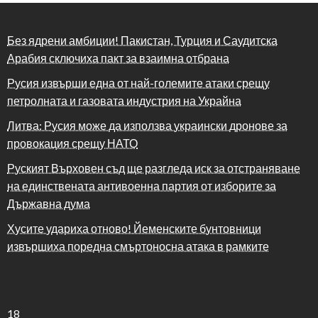
Без ядрени амбиции! Пакистан, Турция и Саудитска
Арабия сключиха пакт за взаимна отбрана
Русия извърши една от най-големите атаки срещу
петролната и газовата индустрия на Украйна
Литва: Русия може да използва украински дронове за
провокация срещу НАТО
Руският Върховен съд ще разгледа иск за отстраняване
на единствената антивоенна партия от изборите за
Държавна дума
Хусите удариха отново! Йеменските бунтовници
извършиха поредна смъртоносна атака в рамките
18