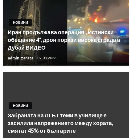
НОВИНИ
Иран продължава операция „Истински
обещание 4“, дрон порази висока сграда в
Дубай ВИДЕО
admin_zarata
07.03.2026
НОВИНИ
Забраната на ЛГБТ теми в училище е
засилила напрежението между хората,
смятат 45% от българите