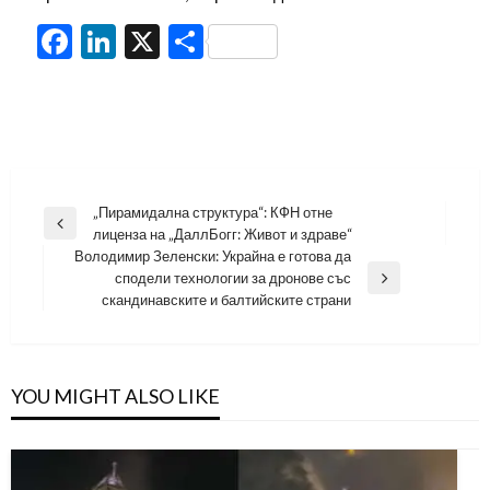
Facebook
LinkedIn
X
Share
Навигация
„Пирамидална структура“: КФН отне
Previous
лиценза на „ДаллБогг: Живот и здраве“
Post
Володимир Зеленски: Украйна е готова да
сподели технологии за дронове със
Next
скандинавските и балтийските страни
Post
YOU MIGHT ALSO LIKE