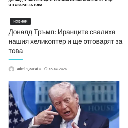
ОТГОВАРЯТ ЗА ТОВА
НОВИНИ
Доналд Тръмп: Иранците свалиха
нашия хеликоптер и ще отговарят за
това
Posted
admin_zarata
09.06.2026
on