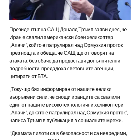
Президентът на САЩ Доналд Тръмп заяви днес, че
Иран е свалил американски боен хеликоптер
„Апачи“, който е патрулирал над Ормузкия проток
през нощта и обеща, че САЩ ще отговорят на
атаката, без обаче да предостави допълнителни
подробности, предадоха световните агенции,
цитирати от БТА.
„Току-що бях информиран от нашите велики
въоръжени сили, че снощи иранците са свалили
един от нашите високотехнологични хеликоптери
„Апачи“, докато е патрулирал над Ормузкия проток“,
написа Тръмп в публикация в социалните мрежи.
"Двамата пилоти са в безопасност и са невредими,