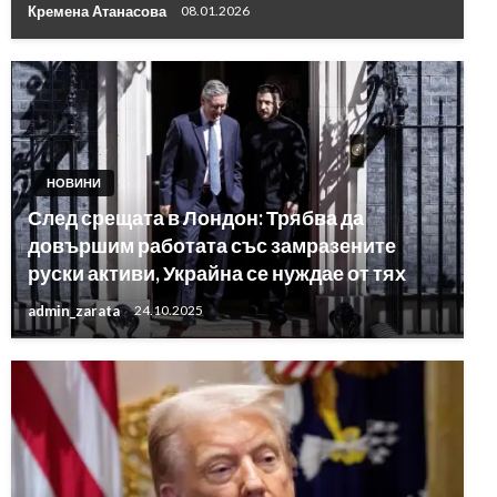
Кремена Атанасова
08.01.2026
НОВИНИ
След срещата в Лондон: Трябва да
довършим работата със замразените
руски активи, Украйна се нуждае от тях
admin_zarata
24.10.2025