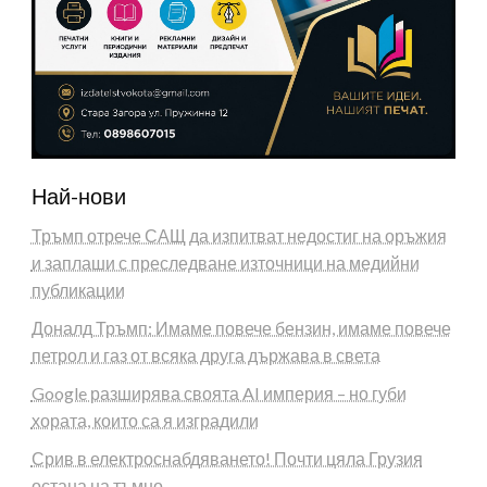
Най-нови
Тръмп отрече САЩ да изпитват недостиг на оръжия
и заплаши с преследване източници на медийни
публикации
Доналд Тръмп: Имаме повече бензин, имаме повече
петрол и газ от всяка друга държава в света
Google разширява своята AI империя – но губи
хората, които са я изградили
Срив в електроснабдяването! Почти цяла Грузия
остана на тъмно