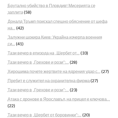
Брутално убийство в Пловдив! Мисерията се
заплита
(58)
Доналд Тръмп поискал спешно обяснение от шефа
на…
(42)
Залужни шокира Киев: Украйна изчерпа военния
си…
(41)
Тази вечер в епизода на „Шербет от…
(33)
Тази вечер в „Грехове и рози“:…
(28)
Хирошима почете жертвите на ядрения удар с…
(27)
Пребит е служител на охранителна фирма
(27)
Тази вечер в „Грехове и рози“:…
(23)
Атака с дронове в Ярославъл, на прицел е ключова…
(22)
Тази вечер в „Шербет от боровинки“:…
(20)