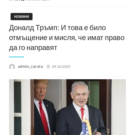
НОВИНИ
Доналд Тръмп: И това е било
отмъщение и мисля, че имат право
да го направят
Posted
admin_zarata
29.10.2025
on