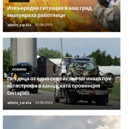
Извънредна ситуация в наш град,
евакуираха работници
admin_zarata
21.08.2025
НОВИНИ
Пет деца от едно семейство загинаха при
катастрофа в канадската провинция
Онтарио
admin_zarata
14.06.2026