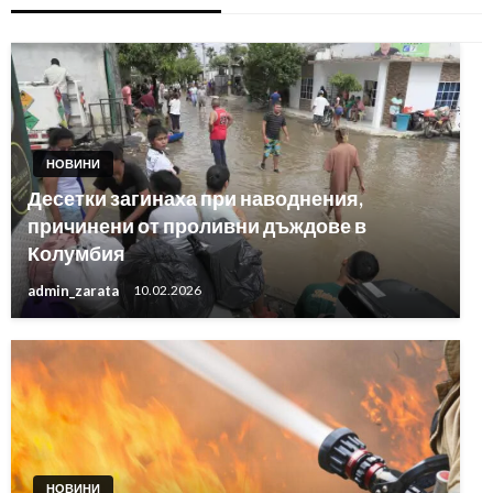
НОВИНИ
Десетки загинаха при наводнения,
причинени от проливни дъждове в
Колумбия
admin_zarata
10.02.2026
НОВИНИ