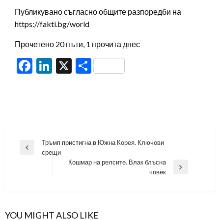
Публикувано съгласно общите разпоредби на
https://fakti.bg/world
Прочетено 20 пъти, 1 прочита днес
Facebook
LinkedIn
X
Share
Навигация
Тръмп пристигна в Южна Корея. Ключови
Previous
срещи
Post
Кошмар на релсите. Влак блъсна
Next
човек
Post
YOU MIGHT ALSO LIKE