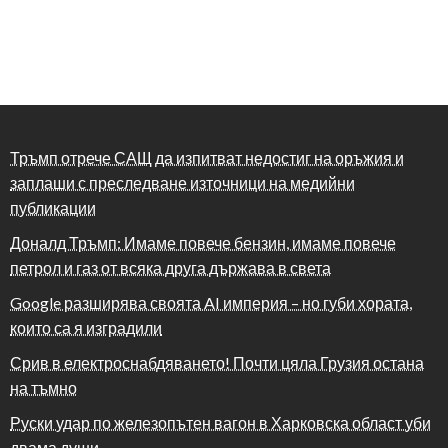
Тръмп отрече САЩ да изпитват недостиг на оръжия и
заплаши с преследване източници на медийни
публикации
Доналд Тръмп: Имаме повече бензин, имаме повече
петрол и газ от всяка друга държава в света
Google разширява своята AI империя – но губи хората,
които са я изградили
Срив в електроснабдяването! Почти цяла Грузия остана
на тъмно
Руски удар по железопътен вагон в Харковска област уби
двама души