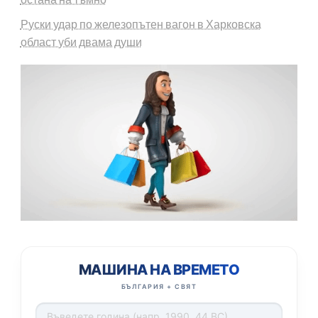
Руски удар по железопътен вагон в Харковска
област уби двама души
МАШИНА НА ВРЕМЕТО
БЪЛГАРИЯ + СВЯТ