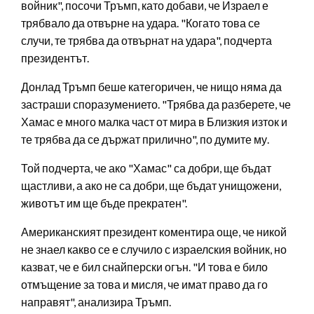
войник", посочи Тръмп, като добави, че Израел е
трябвало да отвърне на удара. "Когато това се
случи, те трябва да отвърнат на удара", подчерта
президентът.
Донлад Тръмп беше категоричен, че нищо няма да
застраши споразумението. "Трябва да разберете, че
Хамас е много малка част от мира в Близкия изток и
те трябва да се държат прилично", по думите му.
Той подчерта, че ако "Хамас" са добри, ще бъдат
щастливи, а ако не са добри, ще бъдат унищожени,
животът им ще бъде прекратен".
Американският президент коментира още, че никой
не знаел какво се е случило с израелския войник, но
казват, че е бил снайперски огън. "И това е било
отмъщение за това и мисля, че имат право да го
направят", анализира Тръмп.