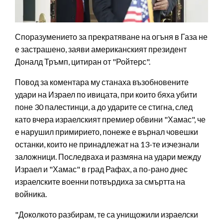
Споразумението за прекратяване на огъня в Газа не
е застрашено, заяви американският президент
Доналд Тръмп, цитиран от "Ройтерс".
Повод за коментара му станаха възобновените
удари на Израел по ивицата, при които бяха убити
поне 30 палестинци, а до ударите се стигна, след
като вчера израелският премиер обвини "Хамас", че
е нарушил примирието, понеже е върнал човешки
останки, които не принадлежат на 13-те изчезнали
заложници. Последваха и размяна на удари между
Израел и "Хамас" в град Рафах, а по-рано днес
израелските военни потвърдиха за смъртта на
войника.
"Доколкото разбирам, те са унищожили израелски