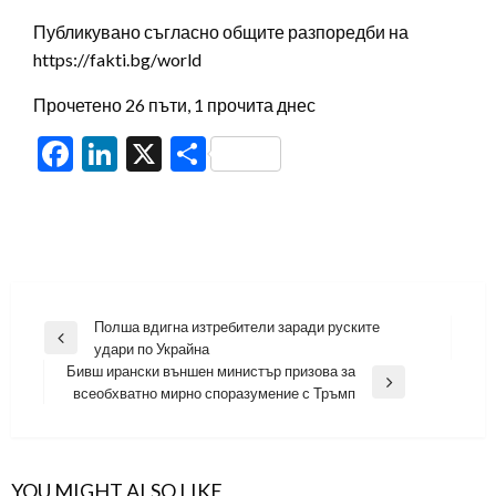
Публикувано съгласно общите разпоредби на
https://fakti.bg/world
Прочетено 26 пъти, 1 прочита днес
Facebook
LinkedIn
X
Share
Навигация
Полша вдигна изтребители заради руските
Previous
удари по Украйна
Post
Бивш ирански външен министър призова за
Next
всеобхватно мирно споразумение с Тръмп
Post
YOU MIGHT ALSO LIKE