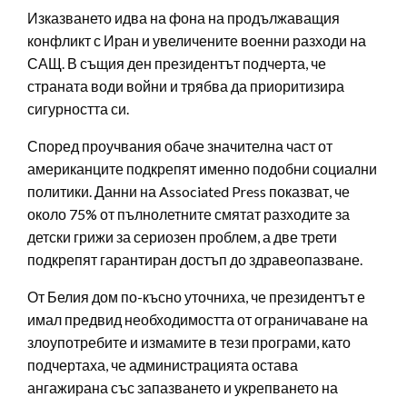
Изказването идва на фона на продължаващия
конфликт с Иран и увеличените военни разходи на
САЩ. В същия ден президентът подчерта, че
страната води войни и трябва да приоритизира
сигурността си.
Според проучвания обаче значителна част от
американците подкрепят именно подобни социални
политики. Данни на Associated Press показват, че
около 75% от пълнолетните смятат разходите за
детски грижи за сериозен проблем, а две трети
подкрепят гарантиран достъп до здравеопазване.
От Белия дом по-късно уточниха, че президентът е
имал предвид необходимостта от ограничаване на
злоупотребите и измамите в тези програми, като
подчертаха, че администрацията остава
ангажирана със запазването и укрепването на