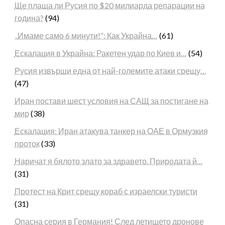
Ще плаща ли Русия по $20 милиарда репарации на
година?
(94)
„Имаме само 6 минути!“: Как Украйна…
(61)
Ескалация в Украйна: Ракетен удар по Киев и…
(54)
Русия извърши една от най-големите атаки срещу…
(47)
Иран постави шест условия на САЩ за постигане на
мир
(38)
Ескалация: Иран атакува танкер на ОАЕ в Ормузкия
проток
(33)
Наричат я бялото злато за здравето. Природата й…
(31)
Протест на Крит срещу кораб с израелски туристи
(31)
Опасна серия в Германия! След летището дронове