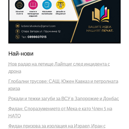
Най-нови
Нов радар на летище Лайпциг след инцидента с
дрона
Глобални трусове: САЩ, Южен Кавказ и петролната
криза
Рокади и тежки загуби за ВСУ в Запорожие и Донбас
Фидан: Споразумението от Мека е като Член 5 на
НАТО
Фидан призова за изолация на Израел, Иран с