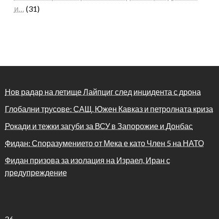
и…
(31)
Нов радар на летище Лайпциг след инцидента с дрона
Глобални трусове: САЩ, Южен Кавказ и петролната криза
Рокади и тежки загуби за ВСУ в Запорожие и Донбас
Фидан: Споразумението от Мека е като Член 5 на НАТО
Фидан призова за изолация на Израел, Иран с
предупреждение
26