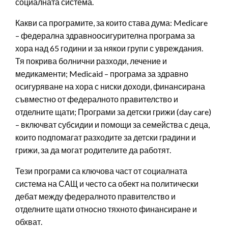
социалната система.
Какви са програмите, за които става дума: Medicare
– федерална здравноосигурителна програма за
хора над 65 години и за някои групи с увреждания.
Тя покрива болнични разходи, лечение и
медикаменти; Medicaid – програма за здравно
осигуряване на хора с ниски доходи, финансирана
съвместно от федералното правителство и
отделните щати; Програми за детски грижи (day care)
– включват субсидии и помощи за семейства с деца,
които подпомагат разходите за детски градини и
грижи, за да могат родителите да работят.
Тези програми са ключова част от социалната
система на САЩ и често са обект на политически
дебат между федералното правителство и
отделните щати относно тяхното финансиране и
обхват.