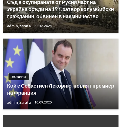
Съд в окупираната от Русия част на
Украйна осъди на 19 г. затвор колумбийски
гражданин, обвинен в наемничество
admin_zarata
24.12.2025
НОВИНИ
Кой е Себастиен Лекорню, новият премиер
на Франция
admin_zarata
10.09.2025