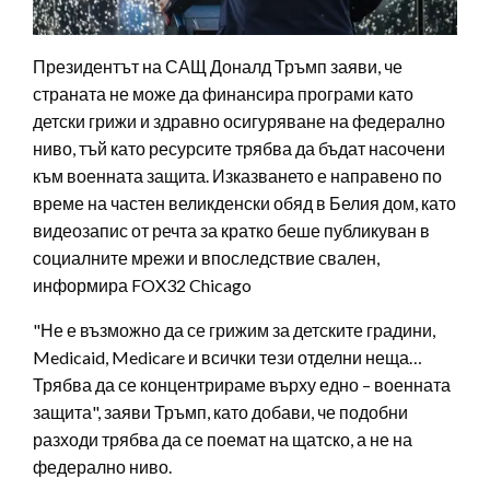
Президентът на САЩ Доналд Тръмп заяви, че
страната не може да финансира програми като
детски грижи и здравно осигуряване на федерално
ниво, тъй като ресурсите трябва да бъдат насочени
към военната защита. Изказването е направено по
време на частен великденски обяд в Белия дом, като
видеозапис от речта за кратко беше публикуван в
социалните мрежи и впоследствие свален,
информира FOX32 Chicago
"Не е възможно да се грижим за детските градини,
Medicaid, Medicare и всички тези отделни неща…
Трябва да се концентрираме върху едно – военната
защита", заяви Тръмп, като добави, че подобни
разходи трябва да се поемат на щатско, а не на
федерално ниво.