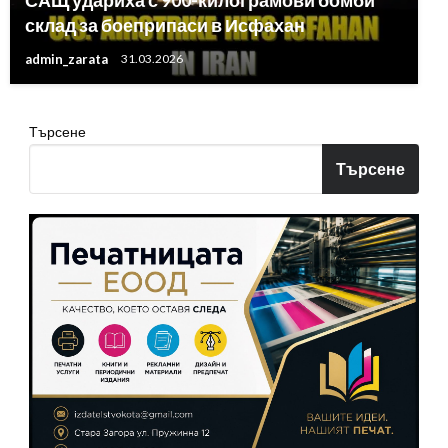
САЩ удариха с 900-килограмови бомби
склад за боеприпаси в Исфахан
admin_zarata
31.03.2026
Търсене
Търсене