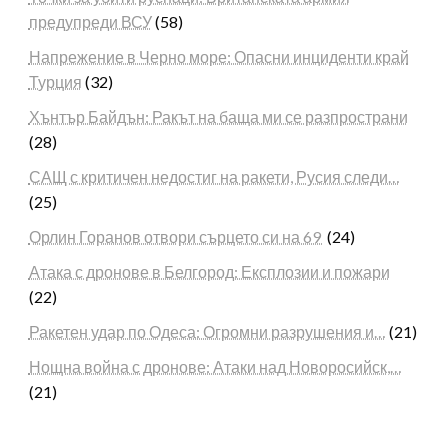
предупреди ВСУ
(58)
Напрежение в Черно море: Опасни инциденти край
Турция
(32)
Хънтър Байдън: Ракът на баща ми се разпространи
(28)
САЩ с критичен недостиг на ракети, Русия следи…
(25)
Орлин Горанов отвори сърцето си на 69
(24)
Атака с дронове в Белгород: Експлозии и пожари
(22)
Ракетен удар по Одеса: Огромни разрушения и…
(21)
Нощна война с дронове: Атаки над Новоросийск,…
(21)