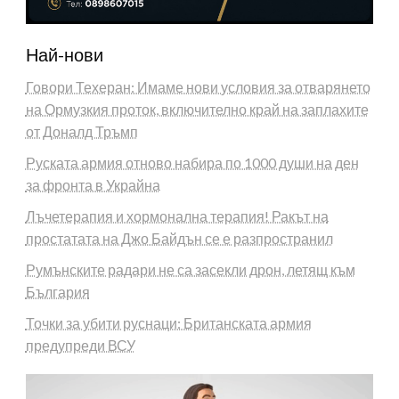
Най-нови
Говори Техеран: Имаме нови условия за отварянето
на Ормузкия проток, включително край на заплахите
от Доналд Тръмп
Руската армия отново набира по 1000 души на ден
за фронта в Украйна
Лъчетерапия и хормонална терапия! Ракът на
простатата на Джо Байдън се е разпространил
Румънските радари не са засекли дрон, летящ към
България
Точки за убити руснаци: Британската армия
предупреди ВСУ