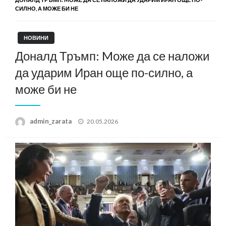
СИЛНО, А МОЖЕ БИ НЕ
НОВИНИ
Доналд Тръмп: Mоже да се наложи
да ударим Иран още по-силно, а
може би не
Posted
admin_zarata
20.05.2026
on