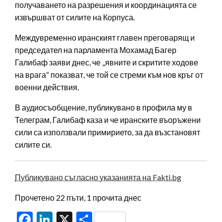
получаването на разрешения и координацията се
извършват от силите на Корпуса.
Междувременно иранският главен преговарящ и
председател на парламента Мохамад Багер
Галибаф заяви днес, че „явните и скритите ходове
на врага“ показват, че той се стреми към нов кръг от
военни действия.
В аудиосъобщение, публикувано в профила му в
Телеграм, Галибаф каза и че иранските въоръжени
сили са използвали примирието, за да възстановят
силите си.
Публикувано съгласно указанията на Fakti.bg
Прочетено 22 пъти, 1 прочита днес
Facebook
LinkedIn
X
Share