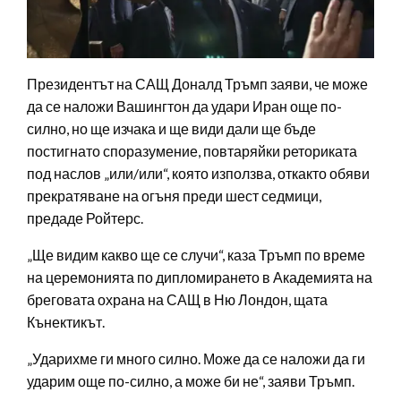
Президентът на САЩ Доналд Тръмп заяви, че може
да се наложи Вашингтон да удари Иран още по-
силно, но ще изчака и ще види дали ще бъде
постигнато споразумение, повтаряйки реториката
под наслов „или/или“, която използва, откакто обяви
прекратяване на огъня преди шест седмици,
предаде Ройтерс.
„Ще видим какво ще се случи“, каза Тръмп по време
на церемонията по дипломирането в Академията на
бреговата охрана на САЩ в Ню Лондон, щата
Кънектикът.
„Ударихме ги много силно. Може да се наложи да ги
ударим още по-силно, а може би не“, заяви Тръмп.