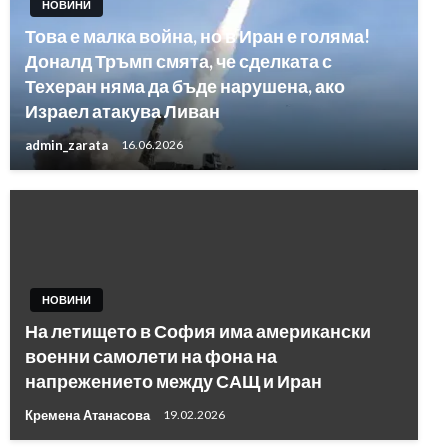
НОВИНИ
Това е малка война, но в Иран е голяма!
Доналд Тръмп смята, че сделката с
Техеран няма да бъде нарушена, ако
Израел атакува Ливан
admin_zarata
16.06.2026
НОВИНИ
На летището в София има американски
военни самолети на фона на
напрежението между САЩ и Иран
Кремена Атанасова
19.02.2026