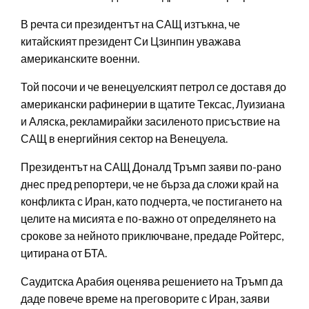
В речта си президентът на САЩ изтъкна, че
китайският президент Си Цзинпин уважава
американските военни.
Той посочи и че венецуелският петрол се доставя до
американски рафинерии в щатите Тексас, Луизиана
и Аляска, рекламирайки засиленото присъствие на
САЩ в енергийния сектор на Венецуела.
Президентът на САЩ Доналд Тръмп заяви по-рано
днес пред репортери, че не бърза да сложи край на
конфликта с Иран, като подчерта, че постигането на
целите на мисията е по-важно от определянето на
срокове за нейното приключване, предаде Ройтерс,
цитирана от БТА.
Саудитска Арабия оценява решението на Тръмп да
даде повече време на преговорите с Иран, заяви