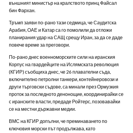
външният министър на кралството принц Файсал
бин Фархан.
Тръмп заяви по-рано тази седмица, че Саудитска
Арабия, ОАЕ и Катар са го помолили да отложи
планирания удар на САЩ срещу Иран, за да се даде
повече време за преговори.
По-рано днес военноморските сили на иранския
Корпус на гвардейците на Ислямската революция
(КГИР) съобщиха днес, че 26 плавателни съда,
включително петролни танкери, контейнеровози и
други търговски съдове, са минали през Ормузкия
проток за последното денонощие, координирайки се
с иранските власти, предаде Ройтерс, позовавайки
се на местни държавни медии.
ВМС на КГИР допълни, че преминаването по
ключовия морски път продължава, като