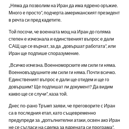
„Няма да позволим на Иран да има ядрено оръжие.
Много е просто“, подчерта американският президент
в речта си пред кадетите.
Той посочи, че военната мощ на Иран до голяма
степен е изчезнала и единственият въпрос е дали
САЩ ще се върнат, за да „довършат работата“, или
Иран ще подпише споразумение.
„Всичко изчезна. Военноморските им сили ги няма.
Военновъздушните им сили ги няма. Почти всичко.
Единственият въпрос е дали ще отидем и ще го
довършим? Ще подпишат ли документ? Да видим
какво ще се случи“, каза той.
Днес по-рано Тръмп заяви, че преговорите с Иран
са в последния етап, като същевременно
предупреди за „допълнителни атаки, освен ако Иран
не се съгласи на сделка за ядрената си програма“.