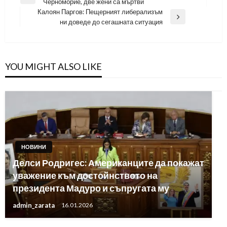
Previous
Черноморие, две жени са мъртви
Post
Калоян Паргов: Пещерният либерализъм
Next
ни доведе до сегашната ситуация
Post
YOU MIGHT ALSO LIKE
НОВИНИ
Делси Родригес: Американците да покажат
уважение към достойнството на
президента Мадуро и съпругата му
admin_zarata
16.01.2026