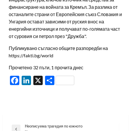
финансиране на войната за Кремъл. За разлика от
останалите страни от Европейския съюз Словакия и
Унгария остават зависими от руския внос на
енергийни източници и получават по-голямата част
от суровия си петрол през "Дружба".
Публикувано съгласно общите разпоредби на
https://fakti.bg/world
Прочетено 32 пъти, 1 прочита днес
Facebook
LinkedIn
X
Share
Навигация
Неописуема трагедия по южното