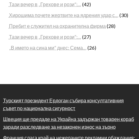
Тази вечер в „Грехове и рози“:…
(42)
Хирошима почете жертвите на ядрения удар с…
(30)
Пребит е служител на охранителна фирма
(28)
Тази вечер в „Грехове и рози“:…
(27)
„В името на сина ми“ днес: Сема…
(26)
Турският президент Ердоган събира консултативния
съвет по национална сигурност
Швеция ще предаде на Украйна задържан товарен кораб
заради разследване за незаконен износ на зърно
Франция слага край на нежеланите рекламни обаждания: