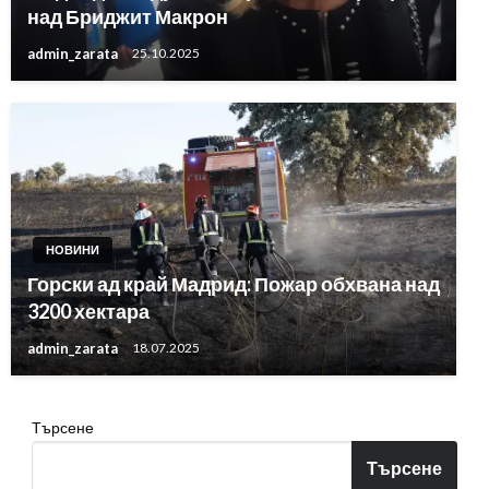
над Бриджит Макрон
admin_zarata
25.10.2025
НОВИНИ
Горски ад край Мадрид: Пожар обхвана над
3200 хектара
admin_zarata
18.07.2025
Търсене
Търсене