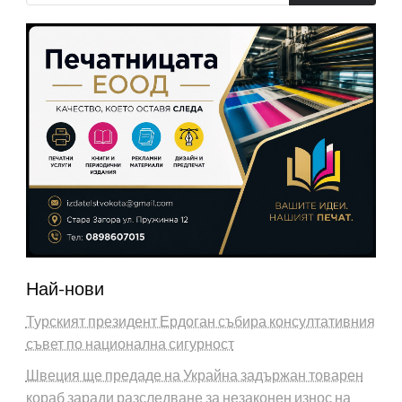
Най-нови
Турският президент Ердоган събира консултативния
съвет по национална сигурност
Швеция ще предаде на Украйна задържан товарен
кораб заради разследване за незаконен износ на