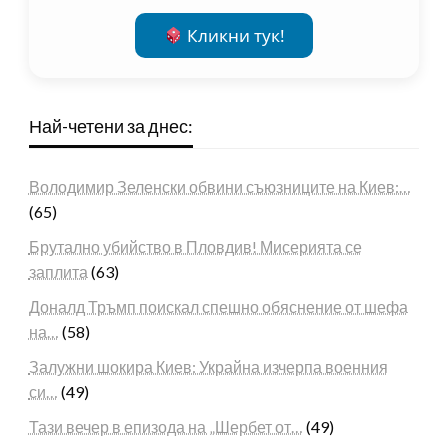
Кликни тук!
Най-четени за днес:
Володимир Зеленски обвини съюзниците на Киев:…
(65)
Брутално убийство в Пловдив! Мисерията се
заплита
(63)
Доналд Тръмп поискал спешно обяснение от шефа
на…
(58)
Залужни шокира Киев: Украйна изчерпа военния
си…
(49)
Тази вечер в епизода на „Шербет от…
(49)