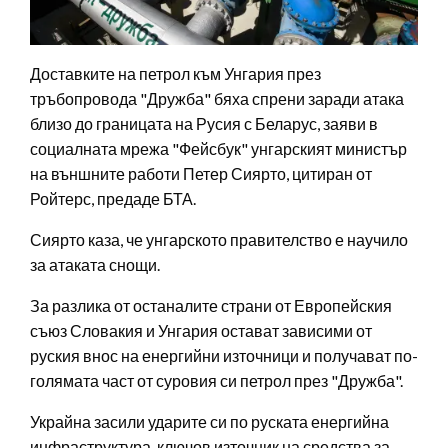
Доставките на петрол към Унгария през
тръбопровода "Дружба" бяха спрени заради атака
близо до границата на Русия с Беларус, заяви в
социалната мрежа "Фейсбук" унгарският министър
на външните работи Петер Сиярто, цитиран от
Ройтерс, предаде БТА.
Сиярто каза, че унгарското правителство е научило
за атаката снощи.
За разлика от останалите страни от Европейския
съюз Словакия и Унгария остават зависими от
руския внос на енергийни източници и получават по-
голямата част от суровия си петрол през "Дружба".
Украйна засили ударите си по руската енергийна
инфраструктура, ключов източник на средства за