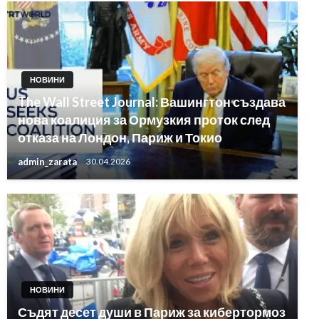
НОВИНИ
The Wall Street Journal: Вашингтон създава
нова коалиция за Ормузкия проток след
отказа на Лондон, Париж и Токио
admin_zarata
30.04.2026
НОВИНИ
Съдят десет души в Париж за кибертормоз