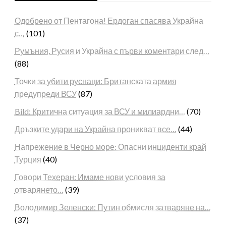
Одобрено от Пентагона! Ердоган спасява Украйна
с…
(101)
Румъния, Русия и Украйна с първи коментари след…
(88)
Точки за убити руснаци: Британската армия
предупреди ВСУ
(87)
Bild: Критична ситуация за ВСУ и милиардни…
(70)
Дръзките удари на Украйна проникват все…
(44)
Напрежение в Черно море: Опасни инциденти край
Турция
(40)
Говори Техеран: Имаме нови условия за
отварянето…
(39)
Володимир Зеленски: Путин обмисля затваряне на…
(37)