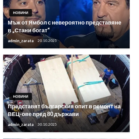
НОВИНИ
Мъж от Ямбол с невероятно представяне
в „Стани богат“
admin_zarata
20.10.2025
НОВИНИ
Представят българския опит в ремонт на
ВЕЦ-ове пред 80 държави
admin_zarata
30.10.2025