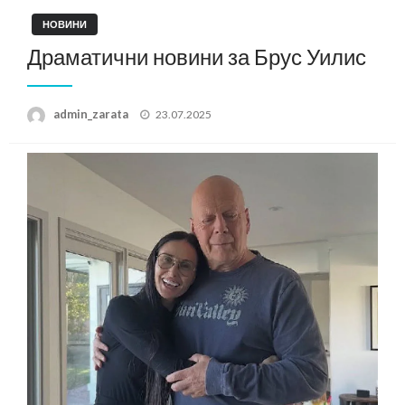
НОВИНИ
Драматични новини за Брус Уилис
Posted
admin_zarata
23.07.2025
on