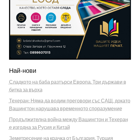
Най-нови
Сладкото на баба разтърси Европа. Три държави в
битка за върха
Техеран: Няма да водим преговори със САЩ, докато
Вашингтон нарушава временното споразумение
Продължителна война между Вашингтон и Техеран
е изгодна за Русия и Китай
Земетресение на крачка от България. Турция