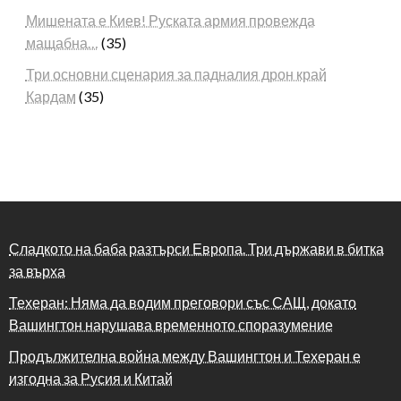
Мишената е Киев! Руската армия провежда
мащабна…
(35)
Три основни сценария за падналия дрон край
Кардам
(35)
Сладкото на баба разтърси Европа. Три държави в битка
за върха
Техеран: Няма да водим преговори със САЩ, докато
Вашингтон нарушава временното споразумение
Продължителна война между Вашингтон и Техеран е
изгодна за Русия и Китай