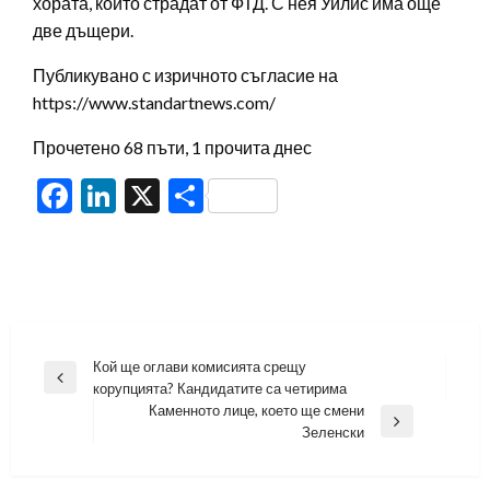
хората, които страдат от ФТД. С нея Уилис има още
две дъщери.
Публикувано с изричното съгласие на
https://www.standartnews.com/
Прочетено 68 пъти, 1 прочита днес
Facebook
LinkedIn
X
Share
Навигация
Кой ще оглави комисията срещу
Previous
корупцията? Кандидатите са четирима
Post
Каменното лице, което ще смени
Next
Зеленски
Post