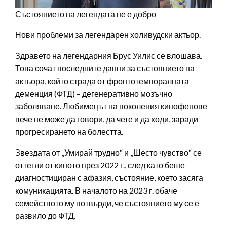
Състоянието на легендата не е добро
Нови проблеми за легендарен холивудски актьор.
Здравето на легендарния Брус Уилис се влошава.
Това сочат последните данни за състоянието на
актьора, който страда от фронтотемпоралната
деменция (ФТД) – дегенеративно мозъчно
заболяване. Любимецът на поколения кинофенове
вече не може да говори, да чете и да ходи, заради
прогресирането на болестта.
Звездата от „Умирай трудно“ и „Шесто чувство“ се
оттегли от киното през 2022 г., след като беше
диагностициран с афазия, състояние, което засяга
комуникацията. В началото на 2023 г. обаче
семейството му потвърди, че състоянието му се е
развило до ФТД.