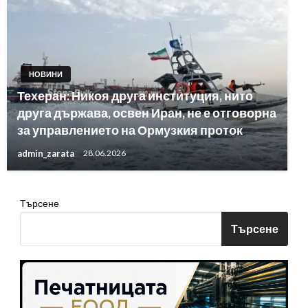
НОВИНИ
Техеран: Никоя друга институция, нито
друга държава, освен Иран, не е отговорна
за управлението на Ормузкия проток
admin_zarata
28.06.2026
Търсене
Търсене