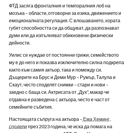
ФТД засяга фронталния и темпоралния лоб на
мозъка – области, отговорни за езика, движението и
емоционалната регулация. С влошаването, хората
губят способността си да общуват, да разпознават
думи или да изпълняват обикновени физически
дейности.
Уилис се нуждае от постоянни грижи, семейството
му е до него и показва изключително силна подкрепа
както към самия актьор, така и помежду си.
Дъщерите на Брус и Деми Мур – Румър, Талула и
Скаут, често споделят снимки – стари и нови –
заедно с баща си. Актрисата от „Дух“, макар че
отдавна е разведена с актьора, често е част от
семейните събития.
Настоящата съпруга на актьора –
Ема Хеминг,
сподели
през 2023 година, че иска да помага на