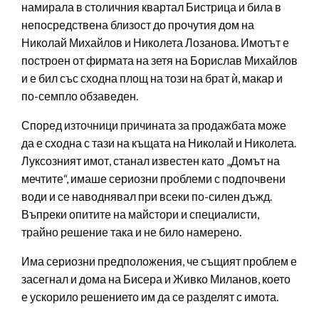
намирала в столичния квартал Бистрица и била в
непосредствена близост до прочутия дом на
Николай Михайлов и Николета Лозанова. Имотът е
построен от фирмата на зетя на Борислав Михайлов
и е бил със сходна площ на този на брат ѝ, макар и
по-семпло обзаведен.
Според източници причината за продажбата може
да е сходна с тази на къщата на Николай и Николета.
Луксозният имот, станал известен като „Домът на
мечтите“, имаше сериозни проблеми с подпочвени
води и се наводнявал при всеки по-силен дъжд.
Въпреки опитите на майстори и специалисти,
трайно решение така и не било намерено.
Има сериозни предположения, че същият проблем е
засегнал и дома на Бисера и Живко Миланов, което
е ускорило решението им да се разделят с имота.