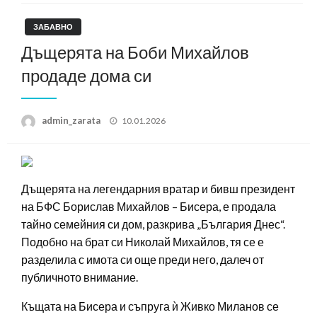
ЗАБАВНО
Дъщерята на Боби Михайлов
продаде дома си
Posted
admin_zarata
10.01.2026
on
Дъщерята на легендарния вратар и бивш президент
на БФС Борислав Михайлов – Бисера, е продала
тайно семейния си дом, разкрива „България Днес“.
Подобно на брат си Николай Михайлов, тя се е
разделила с имота си още преди него, далеч от
публичното внимание.
Къщата на Бисера и съпруга ѝ Живко Миланов се