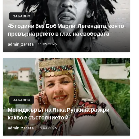
ЗАБАВНО
45 години без Боб Марли: Легендата, която
превърна регето в глас на свободата
admin_zarata
11.05.2026
ЗАБАВНО
Мениджърът на Янка Рупкина разкри
какво е състоянието ѝ
admin_zarata
15.03.2026