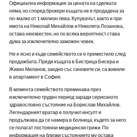
Официална информация за цената на сделката
няма, но според брокери къщата не е продадена за
по-малко от 1 милион лева. Купувачът, както и при
имота на Николай Михайлов и Николета Лозанова,
остава неизвестен, но по всяка вероятност става
дума за изключително заможен човек.
Не е ясно и къде семейството се е преместило след
продажбата. Преди къщата в Бистрица Бисера и
Живко Миланов, заедно със синовете си, са живели
в апартамент в София.
В момента семейството преминава през
изключително труден период заради сериозното
здравословно състояние на Борислав Михайлов.
Легендарният вратар е получил инсулт и
продължава да се намира в болница, където за него
се полагат постоянни медицински грижи. По
информация на близки състоянието му остава