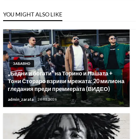
YOU MIGHT ALSO LIKE
ЗАБАВНО
„Бедни и богати“ на Торино и Пашата +
Тони Стораро взриви мрежата: 20 милиона
гледания преди премиерата (ВИДЕО)
admin_zarata
26.03.2026