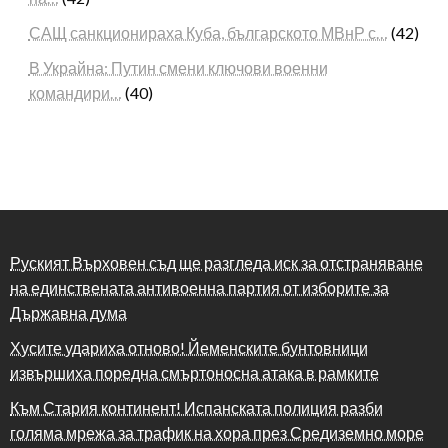
САЩ санкционираха Куба, българското МВнР с…
(42)
В Украйна: Путин смени ключови военни
командири…
(40)
Руският Върховен съд ще разгледа иск за отстраняване
на единствената антивоенна партия от изборите за
Държавна дума
Хусите удариха отново! Йеменските бунтовници
извършиха поредна смъртоносна атака в рамките
Към Стария континент! Испанската полиция разби
голяма мрежа за трафик на хора през Средиземно море