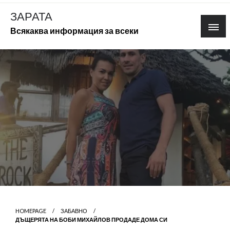
Skip
ЗАРАТА
to
Всякаква информация за всеки
content
HOMEPAGE
ЗАБАВНО
ДЪЩЕРЯТА НА БОБИ МИХАЙЛОВ ПРОДАДЕ ДОМА СИ