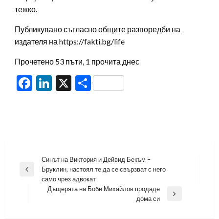
тежко.
Публикувано съгласно общите разпоредби на
издателя на https://fakti.bg/life
Прочетено 53 пъти, 1 прочита днес
Facebook
LinkedIn
X
Share
Навигация
Синът на Виктория и Дейвид Бекъм –
Бруклин, настоял те да се свързват с него
Previous
само чрез адвокат
Post
Дъщерята на Боби Михайлов продаде
Next
дома си
Post