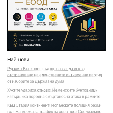
Най-нови
Руският Върховен съд ще разгледа иск за
отстраняване на единствената антивоенна партия
от изборите за Държавна дума
Хусите удариха отново! Йеменските бунтовници
извършиха поредна смъртоносна атака в рамките
Към Стария континент! Испанската полиция разби
голяма мрежа за трафик на хора през Средиземно