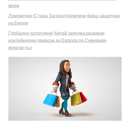
море
Локомотив (Стара Загора) привлече бивш защитник
на Берое
Глобално затопляне! Китай започва редовни
контейнерни превози до Европа по Северния
морски път