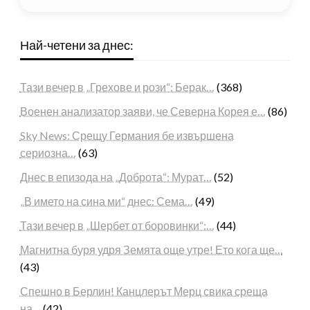
Най-четени за днес:
Тази вечер в „Грехове и рози“: Берак…
(368)
Военен анализатор заяви, че Северна Корея е…
(86)
Sky News: Срещу Германия бе извършена
сериозна…
(63)
Днес в епизода на „Доброта“: Мурат…
(52)
„В името на сина ми“ днес: Сема…
(49)
Тази вечер в „Шербет от боровинки“:…
(44)
Магнитна буря удря Земята още утре! Ето кога ще…
(43)
Спешно в Берлин! Канцлерът Мерц свика среща
на…
(42)