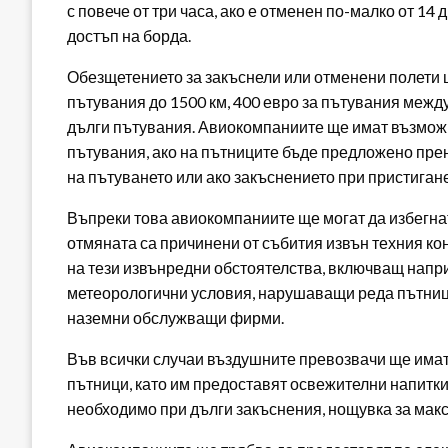
с повече от три часа, ако е отменен по-малко от 14
достъп на борда.
Обезщетението за закъснели или отменени полети щ
пътувания до 1500 км, 400 евро за пътувания между 
дълги пътувания. Авиокомпаниите ще имат възможн
пътувания, ако на пътниците бъде предложено пр
на пътуването или ако закъснението при пристиган
Въпреки това авиокомпаниите ще могат да избегна
отмяната са причинени от събития извън техния к
на тези извънредни обстоятелства, включващ напр
метеорологични условия, нарушаващи реда пътници
наземни обслужващи фирми.
Във всички случаи въздушните превозвачи ще имат
пътници, като им предоставят освежителни напитки н
необходимо при дълги закъснения, нощувка за макс