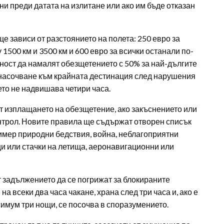
 дни преди датата на излитане или ако им бъде отказан
е зависи от разстоянието на полета: 250 евро за
1500 км и 3500 км и 600 евро за всички останали по-
ост да намалят обезщетението с 50% за най-дългите
енасочване към крайната дестинация след нарушения
ето не надвишава четири часа.
т изплащането на обезщетение, ако закъснението или
онтрол. Новите правила ще съдържат отворен списък
имер природни бедствия, война, неблагоприятни
 или стачки на летища, аеронавигационни или
 задължението да се погрижат за блокираните
а всеки два часа чакане, храна след три часа и, ако е
имум три нощи, се посочва в споразумението.