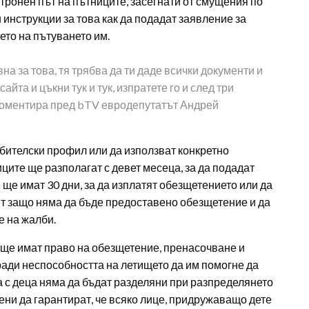
ронен път на пътниците, засегнати от смущения по
 инструкции за това как да подадат заявление за
ето на пътуването им.
а за това, тя трябва да ти даде всички документи и
айта и цъкни тук и тук, изпратете го и след три
 коментира пред bTV евродепутатът Андрей
бителски профил или да използват конкретно
ците ще разполагат с девет месеца, за да подадат
ще имат 30 дни, за да изплатят обезщетението или да
ят защо няма да бъде предоставено обезщетение и да
е на жалби.
ще имат право на обезщетение, пренасочване и
ради неспособността на летището да им помогне да
а с деца няма да бъдат разделяни при разпределянето
ени да гарантират, че всяко лице, придружаващо дете