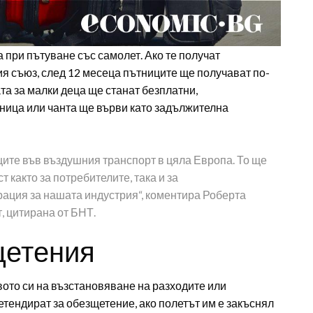
при пътуване със самолет. Ако те получат
я съюз, след 12 месеца пътниците ще получават по-
та за малки деца ще станат безплатни,
аница или чанта ще върви като задължителна
ите във въздушния транспорт в цяла Европа. То ще
 както за потребителите, така и за
ация за нашата индустрия“, коментира Роберта
, цитирана от БНТ.
щетения
ото си на възстановяване на разходите или
етендират за обезщетение, ако полетът им е закъснял