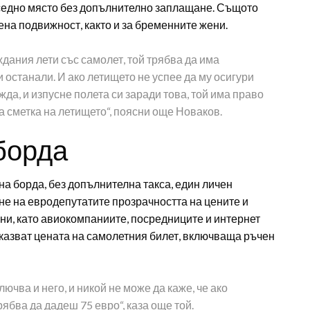
ъседно място без допълнително заплащане. Същото
на подвижност, както и за бременните жени.
ждания лети със самолет, той трябва да има
 останали. И ако летището не успее да му осигури
жда, и изпусне полета си заради това, той има право
а сметка на летището“, поясни още Новаков.
борда
на борда, без допълнителна такса, един личен
ане на евродепутатите прозрачността на цените и
ни, като авиокомпаниите, посредниците и интернет
оказват цената на самолетния билет, включваща ръчен
лючва и него, и никой не може да каже, че ако
рябва да дадеш 75 евро“, каза още той.