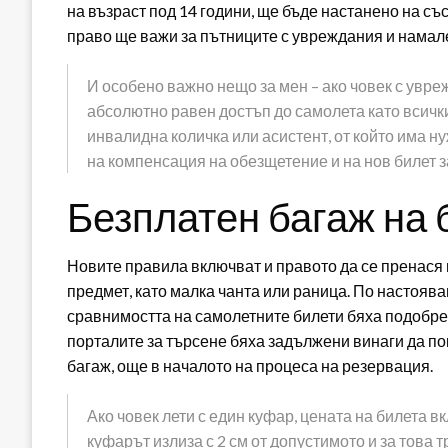
на възраст под 14 години, ще бъде настанено на с
право ще важи за пътниците с увреждания и намале
И особено важно нещо за мен – ако човек с увре
абсолютно равен достъп до самолета като всички
инвалидна количка или асистент, от който има ну
на компенсация на обезщетение и на нов билет з
Безплатен багаж на 
Новите правила включват и правото да се пренася 
предмет, като малка чанта или раница. По настояв
сравнимостта на самолетните билети бяха подобре
порталите за търсене бяха задължени винаги да п
багаж, още в началото на процеса на резервация.
Ако човек лети с един куфар, цената на билета вк
куфарът излиза с 2 см от допустимото и за това т