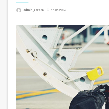
Posted
admin_zarata
16.06.2026
on