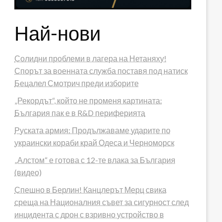
Най-нови
Солидни проблеми в лагера на Нетаняху!
Спорът за военната служба поставя под натиск
Бецалел Смотрич преди изборите
„Рекордът“, който не променя картината:
България пак е в R&D периферията
Руската армия: Продължаваме ударите по
украински кораби край Одеса и Черноморск
„Алстом“ е готова с 12-те влака за България
(видео)
Спешно в Берлин! Канцлерът Мерц свика
среща на Националния съвет за сигурност след
инцидента с дрон с взривно устройство в