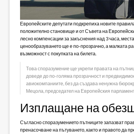
Европейските депутати подкрепиха новите правила 
положително становище и от Съвета на Европейски
лесно компенсации за закъснения над 3 часа, места
ценообразуването ще е по-прозрачно, а малката р
възможност с покупката на билета.
Това споразумение ще укрепи правата на пътниц
доведе до по-голяма прозрачност и предвидимост
авиокомпаниите, без да създава ненужна бюрокр
Мецола, председател на Европейския парламент
Изплащане на обез
Съгласно споразумението пътниците запазват прав
пренасочване на пътуването, както и правото да пр