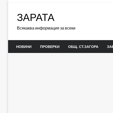
Skip
to
ЗАРАТА
content
Всякаква информация за всеки
НОВИНИ
ПРОВЕРКИ
ОБЩ. СТ.ЗАГОРА
ЗА