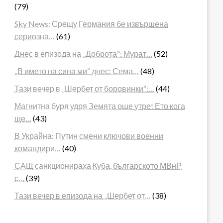
(79)
Sky News: Срещу Германия бе извършена
сериозна…
(61)
Днес в епизода на „Доброта“: Мурат…
(52)
„В името на сина ми“ днес: Сема…
(48)
Тази вечер в „Шербет от боровинки“:…
(44)
Магнитна буря удря Земята още утре! Ето кога
ще…
(43)
В Украйна: Путин смени ключови военни
командири…
(40)
САЩ санкционираха Куба, българското МВнР
с…
(39)
Тази вечер в епизода на „Шербет от…
(38)