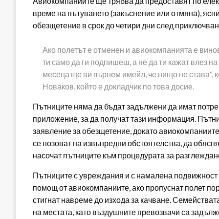
Авиокомпаниите ще трябва да предоставят по елект
време на пътуването (закъснение или отмяна), ясни
обезщетение в срок до четири дни след приключван
Ако полетът е отменен и авиокомпанията е виновн
ти само да ги подпишеш, а не да ти кажат влез на с
месеца ще ви върнем имейл, че нищо не става“,
Новаков, който е докладчик по това досие.
Пътниците няма да бъдат задължени да имат потре
приложение, за да получат тази информация. Пътни
заявление за обезщетение, докато авиокомпаниите 
се позоват на извънредни обстоятелства, да обясн
насочат пътниците към процедурата за разглеждан
Пътниците с увреждания и с намалена подвижност 
помощ от авиокомпаниите, ако пропуснат полет по
стигнат навреме до изхода за качване. Семействат
на местата, като въздушните превозвачи са задълж