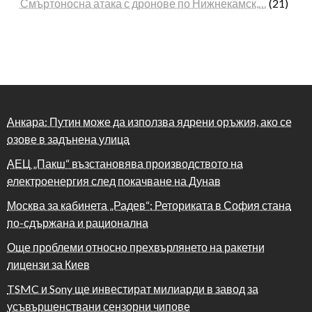
Смъртоносна атака с дронове по Нижнекамск,…
(21)
Анкара: Путин може да използва ядрени оръжия, ако се
озове в задънена улица
АЕЦ „Пакш“ възстановява производството на
електроенергия след покачване на Дунав
Москва за кабинета „Радев“: Реториката в София стана
по-сдържана и рационална
Още проблеми относно прехвърлянето на ракетни
лицензи за Киев
TSMC и Sony ще инвестират милиарди в завод за
усъвършенствани сензорни чипове