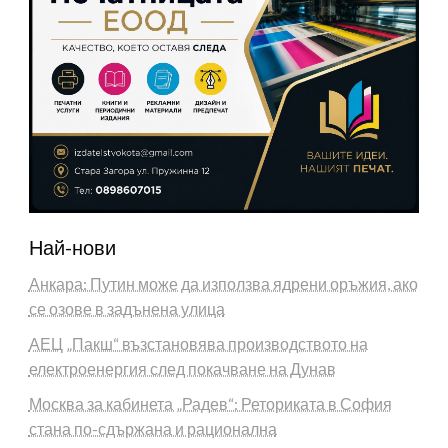
Най-нови
Анкара: Путин може да използва ядрени оръжия, ако
се озове в задънена улица
АЕЦ „Пакш“ възстановява производството на
електроенергия след покачване на Дунав
Москва за кабинета „Радев“: Реториката в София
стана по-сдържана и рационална