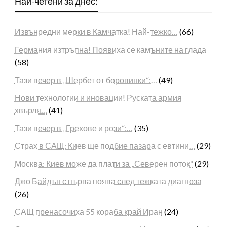
Най-четени за днес:
Извънредни мерки в Камчатка! Най-тежко…
(66)
Германия изтръпна! Появиха се камъните на глада
(58)
Тази вечер в „Шербет от боровинки“:…
(49)
Нови технологии и иновации! Руската армия
хвърля…
(41)
Тази вечер в „Грехове и рози“:…
(35)
Страх в САЩ: Киев ще подбие пазара с евтини…
(29)
Москва: Киев може да плати за „Северен поток“
(29)
Джо Байдън с първа поява след тежката диагноза
(26)
САЩ пренасочиха 55 кораба край Иран
(24)