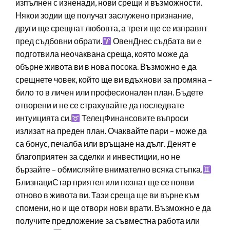
изпълнен с изненади, нови срещи и възможности.
Някои зодии ще получат заслужено признание,
други ще срещнат любовта, а трети ще се изправят
пред съдбовни обрати.
ОвенДнес съдбата ви е
подготвила неочаквана среща, която може да
обърне живота ви в нова посока. Възможно е да
срещнете човек, който ще ви вдъхнови за промяна –
било то в личен или професионален план. Бъдете
отворени и не се страхувайте да последвате
интуицията си.
ТелецФинансовите въпроси
излизат на преден план. Очаквайте пари – може да
са бонус, печалба или връщане на дълг. Денят е
благоприятен за сделки и инвестиции, но не
бързайте – обмисляйте внимателно всяка стъпка.
БлизнациСтар приятел или познат ще се появи
отново в живота ви. Тази среща ще ви върне към
спомени, но и ще отвори нови врати. Възможно е да
получите предложение за съвместна работа или