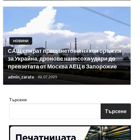
НОВИНИ
САЩ спират пращането на някои оръжия
за Украйна, дронове нанесоха удари до
превзетата от Москва АЕЦ в Запорожие
admin_zarata
02.07.2025
Търсене
Търсене