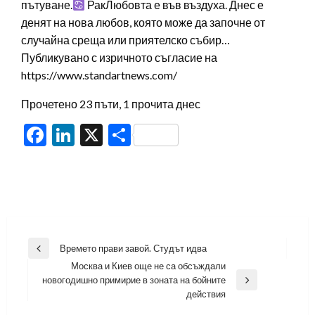
пътуване.
РакЛюбовта е във въздуха. Днес е
денят на нова любов, която може да започне от
случайна среща или приятелско събир…
Публикувано с изричното съгласие на
https://www.standartnews.com/
Прочетено 23 пъти, 1 прочита днес
Facebook
LinkedIn
X
Share
Навигация
Времето прави завой. Студът идва
Previous
Москва и Киев още не са обсъждали
Post
новогодишно примирие в зоната на бойните
Next
действия
Post