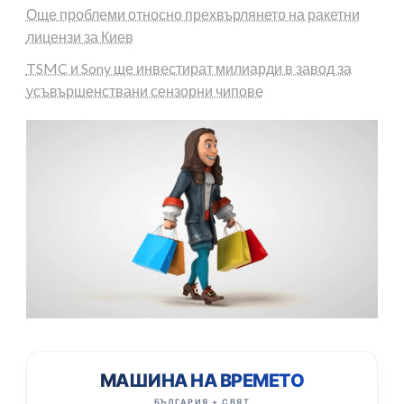
Още проблеми относно прехвърлянето на ракетни
лицензи за Киев
TSMC и Sony ще инвестират милиарди в завод за
усъвършенствани сензорни чипове
МАШИНА НА ВРЕМЕТО
БЪЛГАРИЯ + СВЯТ