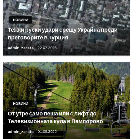
НОВИНИ
Тежки руски удари срещу Украйна преди
преговорите в Турция
admin_zarata
22.07.2025
НОВИНИ
От утре само пеша или с лифт до
Телевизионната кула в Пампорово
admin_zarata
01.08.2025