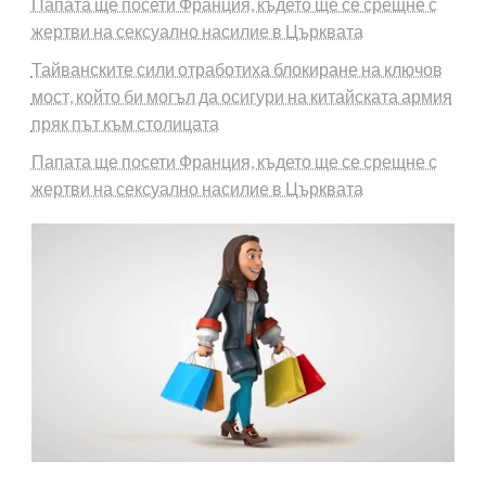
Папата ще посети Франция, където ще се срещне с
жертви на сексуално насилие в Църквата
Тайванските сили отработиха блокиране на ключов
мост, който би могъл да осигури на китайската армия
пряк път към столицата
Папата ще посети Франция, където ще се срещне с
жертви на сексуално насилие в Църквата