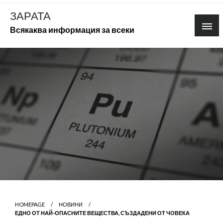
Skip
ЗАРАТА
to
Всякаква информация за всеки
content
HOMEPAGE
НОВИНИ
ЕДНО ОТ НАЙ-ОПАСНИТЕ ВЕЩЕСТВА, СЪЗДАДЕНИ ОТ ЧОВЕКА