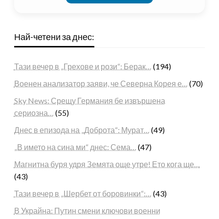
Най-четени за днес:
Тази вечер в „Грехове и рози“: Берак…
(194)
Военен анализатор заяви, че Северна Корея е…
(70)
Sky News: Срещу Германия бе извършена
сериозна…
(55)
Днес в епизода на „Доброта“: Мурат…
(49)
„В името на сина ми“ днес: Сема…
(47)
Магнитна буря удря Земята още утре! Ето кога ще…
(43)
Тази вечер в „Шербет от боровинки“:…
(43)
В Украйна: Путин смени ключови военни