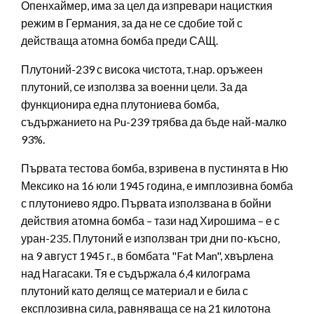
Опенхаймер, има за цел да изпревари нацисткия
режим в Германия, за да не се сдобие той с
действаща атомна бомба преди САЩ.
Плутоний-239 с висока чистота, т.нар. оръжеен
плутоний, се използва за военни цели. За да
функционира една плутониева бомба,
съдържанието на Pu-239 трябва да бъде най-малко
93%.
Първата тестова бомба, взривена в пустинята в Ню
Мексико на 16 юли 1945 година, е имплозивна бомба
с плутониево ядро. Първата използвана в бойни
действия атомна бомба – тази над Хирошима – е с
уран-235. Плутоний е използван три дни по-късно,
на 9 август 1945 г., в бомбата "Fat Man", хвърлена
над Нагасаки. Тя е съдържала 6,4 килограма
плутоний като делящ се материал и е била с
експлозивна сила, равняваща се на 21 килотона