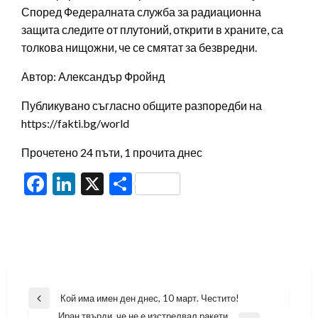
Според Федералната служба за радиационна
защита следите от плутоний, открити в храните, са
толкова нищожни, че се смятат за безвредни.
Автор: Александър Фройнд
Публикувано съгласно общите разпоредби на
https://fakti.bg/world
Прочетено 24 пъти, 1 прочита днес
Facebook
LinkedIn
X
Share
Навигация
Кой има имен ден днес, 10 март. Честито!
Previous
Иран твърди, че не е изстрелвал ракети