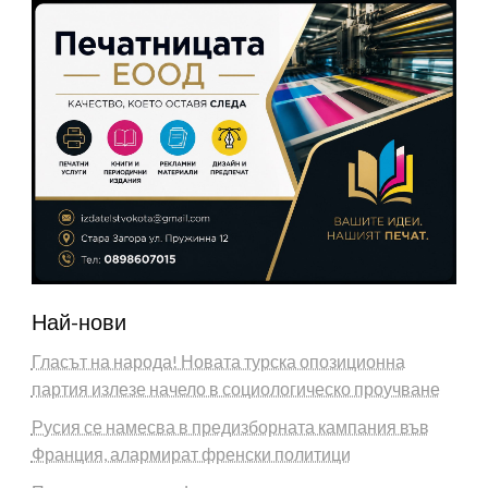
Най-нови
Гласът на народа! Новата турска опозиционна
партия излезе начело в социологическо проучване
Русия се намесва в предизборната кампания във
Франция, алармират френски политици