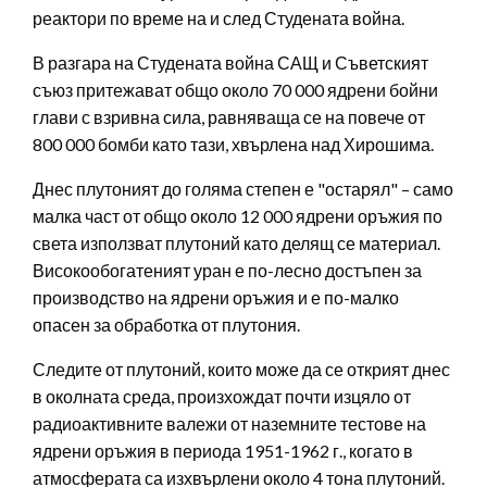
реактори по време на и след Студената война.
В разгара на Студената война САЩ и Съветският
съюз притежават общо около 70 000 ядрени бойни
глави с взривна сила, равняваща се на повече от
800 000 бомби като тази, хвърлена над Хирошима.
Днес плутоният до голяма степен е "остарял" – само
малка част от общо около 12 000 ядрени оръжия по
света използват плутоний като делящ се материал.
Високообогатеният уран е по-лесно достъпен за
производство на ядрени оръжия и е по-малко
опасен за обработка от плутония.
Следите от плутоний, които може да се открият днес
в околната среда, произхождат почти изцяло от
радиоактивните валежи от наземните тестове на
ядрени оръжия в периода 1951-1962 г., когато в
атмосферата са изхвърлени около 4 тона плутоний.