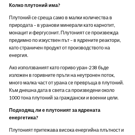
Колко плутоний има?
Плутоний се среща само в малки количества в
природата – в уранови минерали като карнотит,
монацит и фергусонит. Плутоният се произвежда
предимно по изкуствен път – в ядрените реактори,
като страничен продукт от производството на
енергия.
Ако използваният като гориво уран-238 бъде
изложен в горивните пръти на неутронен поток,
много малка част от урана се превръща в плутоний.
Към днешна дата в света са произведени около
1000 тона плутоний за граждански и военни цели.
Подходящ ли е плутоният за ядрената
енергетика?
Плутоният притежава висока енергийна плътност и