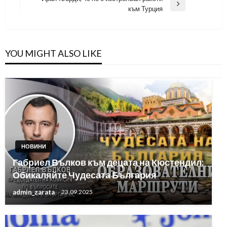
Post
Next
към Турция
Post
YOU MIGHT ALSO LIKE
НОВИНИ
Габриел Вълков към децата на Кюстендил:
Обикаляйте Чудесата България
admin_zarata
23.09.2025