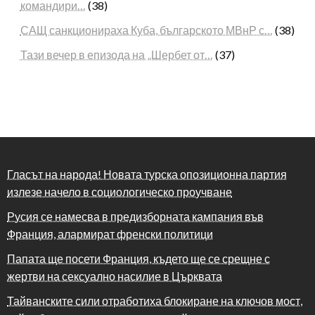
командири…
(38)
САЩ санкционираха Куба, българското МВнР с…
(38)
Тази вечер в епизода на „Шербет от…
(37)
Гласът на народа! Новата турска опозиционна партия
излезе начело в социологическо проучване
Русия се намесва в предизборната кампания във
Франция, алармират френски политици
Папата ще посети Франция, където ще се срещне с
жертви на сексуално насилие в Църквата
Тайванските сили отработиха блокиране на ключов мост,