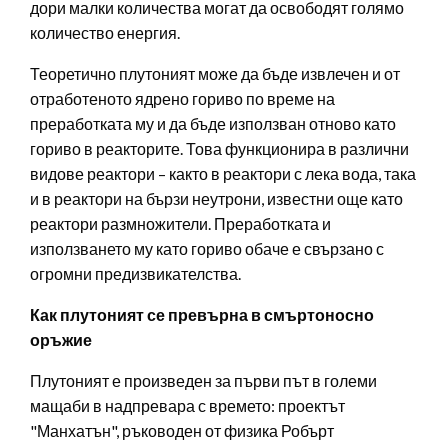
дори малки количества могат да освободят голямо
количество енергия.
Теоретично плутоният може да бъде извлечен и от
отработеното ядрено гориво по време на
преработката му и да бъде използван отново като
гориво в реакторите. Това функционира в различни
видове реактори – както в реактори с лека вода, така
и в реактори на бързи неутрони, известни още като
реактори размножители. Преработката и
използването му като гориво обаче е свързано с
огромни предизвикателства.
Как плутоният се превърна в смъртоносно
оръжие
Плутоният е произведен за първи път в големи
мащаби в надпревара с времето: проектът
"Манхатън", ръководен от физика Робърт