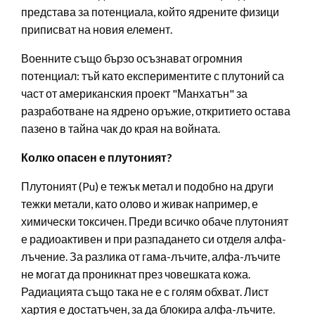
представа за потенциала, който ядрените физици
приписват на новия елемент.
Военните също бързо осъзнават огромния
потенциал: тъй като експериментите с плутоний са
част от американския проект "Манхатън" за
разработване на ядрено оръжие, откритието остава
пазено в тайна чак до края на войната.
Колко опасен е плутоният?
Плутоният (Pu) е тежък метал и подобно на други
тежки метали, като олово и живак например, е
химически токсичен. Преди всичко обаче плутоният
е радиоактивен и при разпадането си отделя алфа-
лъчение. За разлика от гама-лъчите, алфа-лъчите
не могат да проникнат през човешката кожа.
Радиацията също така не е с голям обхват. Лист
хартия е достатъчен, за да блокира алфа-лъчите.