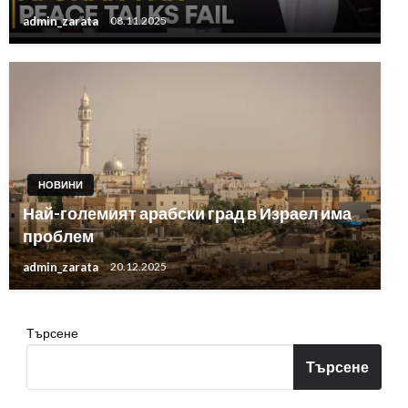
admin_zarata
08.11.2025
НОВИНИ
Най-големият арабски град в Израел има
проблем
admin_zarata
20.12.2025
Търсене
Търсене