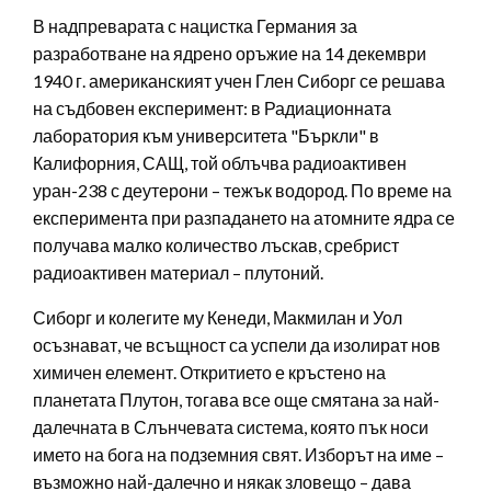
В надпреварата с нацистка Германия за
разработване на ядрено оръжие на 14 декември
1940 г. американският учен Глен Сиборг се решава
на съдбовен експеримент: в Радиационната
лаборатория към университета "Бъркли" в
Калифорния, САЩ, той облъчва радиоактивен
уран-238 с деутерони – тежък водород. По време на
експеримента при разпадането на атомните ядра се
получава малко количество лъскав, сребрист
радиоактивен материал – плутоний.
Сиборг и колегите му Кенеди, Макмилан и Уол
осъзнават, че всъщност са успели да изолират нов
химичен елемент. Откритието е кръстено на
планетата Плутон, тогава все още смятана за най-
далечната в Слънчевата система, която пък носи
името на бога на подземния свят. Изборът на име –
възможно най-далечно и някак зловещо – дава