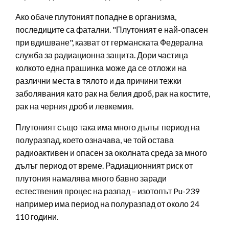
Ако обаче плутоният попадне в организма,
последиците са фатални. "Плутоният е най-опасен
при вдишване", казват от германската Федерална
служба за радиационна защита. Дори частица
колкото една прашинка може да се отложи на
различни места в тялото и да причини тежки
заболявания като рак на белия дроб, рак на костите,
рак на черния дроб и левкемия.
Плутоният също така има много дълъг период на
полуразпад, което означава, че той остава
радиоактивен и опасен за околната среда за много
дълъг период от време. Радиационният риск от
плутония намалява много бавно заради
естествения процес на разпад – изотопът Pu-239
например има период на полуразпад от около 24
110 години.