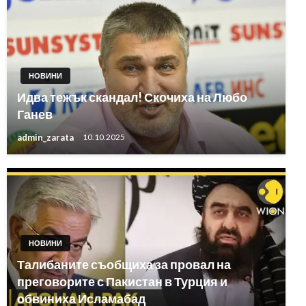
НОВИНИ
Идва тежък скандал! Скочиха на Любо
Ганев
admin_zarata
10.10.2025
НОВИНИ
Талибаните съобщиха за провал на
преговорите с Пакистан в Турция и
обвиниха Исламабад