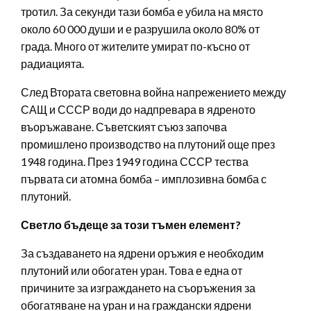
тротил. За секунди тази бомба е убила на място
около 60 000 души и е разрушила около 80% от
града. Много от жителите умират по-късно от
радиацията.
След Втората световна война напрежението между
САЩ и СССР води до надпревара в ядреното
въоръжаване. Съветският съюз започва
промишлено производство на плутоний още през
1948 година. През 1949 година СССР тества
първата си атомна бомба – имплозивна бомба с
плутоний.
Светло бъдеще за този тъмен елемент?
За създаването на ядрени оръжия е необходим
плутоний или обогатен уран. Това е една от
причините за изграждането на съоръжения за
обогатяване на уран и на граждански ядрени