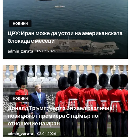
НОВИНИ
ЦРУ: Иран може да устои на американската
блокада с месеци
admin_zarata
09.05.2026
НОВИНИ
Доналд Тръмп: Чарлз би заел различна
позиция от премиера Стармър по
отношение на Иран
admin_zarata
02.04.2026