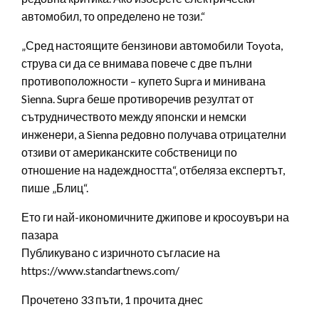
автомобил, то определено не този.“
„Сред настоящите бензинови автомобили Toyota,
струва си да се внимава повече с две пълни
противоположности – купето Supra и минивана
Sienna. Supra беше противоречив резултат от
сътрудничеството между японски и немски
инженери, а Sienna редовно получава отрицателни
отзиви от американските собственици по
отношение на надеждността“, отбеляза експертът,
пише „Блиц“.
Ето ги най-икономичните джипове и кросоувъри на
пазара
Публикувано с изричното съгласие на
https://www.standartnews.com/
Прочетено 33 пъти, 1 прочита днес