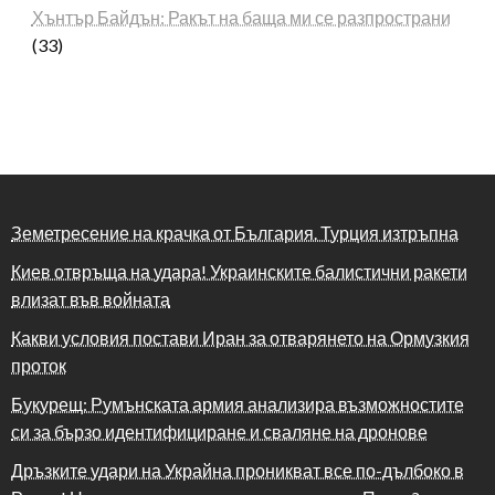
Хънтър Байдън: Ракът на баща ми се разпространи
(33)
Земетресение на крачка от България. Турция изтръпна
Киев отвръща на удара! Украинските балистични ракети
влизат във войната
Какви условия постави Иран за отварянето на Ормузкия
проток
Букурещ: Румънската армия анализира възможностите
си за бързо идентифициране и сваляне на дронове
Дръзките удари на Украйна проникват все по-дълбоко в