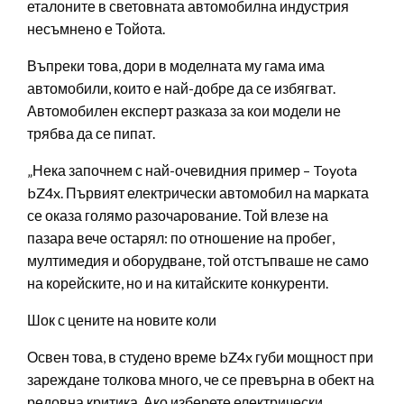
еталоните в световната автомобилна индустрия
несъмнено е Тойота.
Въпреки това, дори в моделната му гама има
автомобили, които е най-добре да се избягват.
Автомобилен експерт разказа за кои модели не
трябва да се пипат.
„Нека започнем с най-очевидния пример – Toyota
bZ4x. Първият електрически автомобил на марката
се оказа голямо разочарование. Той влезе на
пазара вече остарял: по отношение на пробег,
мултимедия и оборудване, той отстъпваше не само
на корейските, но и на китайските конкуренти.
Шок с цените на новите коли
Освен това, в студено време bZ4x губи мощност при
зареждане толкова много, че се превърна в обект на
редовна критика. Ако изберете електрически