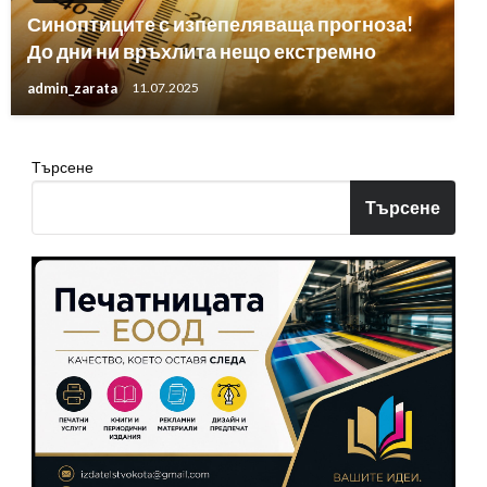
Синоптиците с изпепеляваща прогноза!
До дни ни връхлита нещо екстремно
admin_zarata
11.07.2025
Търсене
Търсене