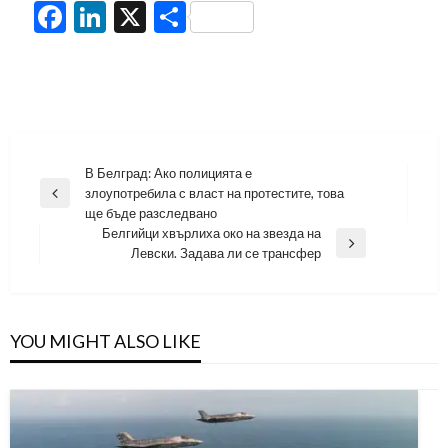
Facebook
LinkedIn
X
Share
Навигация
В Белград: Ако полицията е
злоупотребила с власт на протестите, това
Previous
ще бъде разследвано
Post
Белгийци хвърлиха око на звезда на
Next
Левски. Задава ли се трансфер
Post
YOU MIGHT ALSO LIKE