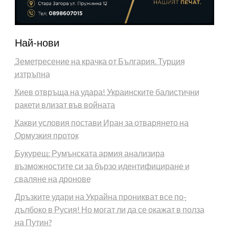
Най-нови
Земетресение на крачка от България. Турция
изтръпна
Киев отвръща на удара! Украинските балистични
ракети влизат във войната
Какви условия постави Иран за отварянето на
Ормузкия проток
Букурещ: Румънската армия анализира
възможностите си за бързо идентифициране и
сваляне на дронове
Дръзките удари на Украйна проникват все по-
дълбоко в Русия! Но могат ли да се окажат в полза
на Путин?