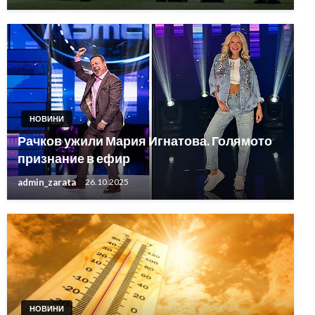
НОВИНИ
Рачков ужили Мария Игнатова. Голямото
признание в ефир
admin_zarata
26.10.2025
НОВИНИ