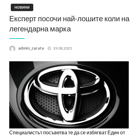
НОВИНИ
Експерт посочи най-лошите коли на
легендарна марка
Posted
admin_zarata
19.08.2025
on
Специалистът посъветва те да се избягват Един от