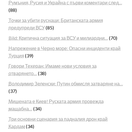
Румъния, Русия и Украйна с първи коментари след…
(88)
Точки за убити руснаци: Британската армия
предупреди ВСУ
(85)
Bild: Критична ситуация за ВСУ и милиардни…
(70)
Напрежение в Черно море: Опасни инциденти край
Турция
(39)
Говори Техеран: Имаме нови условия за
отварянето…
(38)
Володимир Зеленски: Путин обмисля затваряне на…
(37)
Мишената е Киев! Руската армия провежда
мащабна…
(34)
Три основни сценария за падналия дрон край
Кардам
(34)