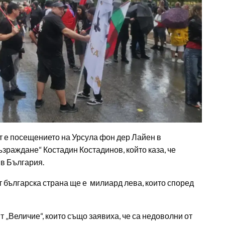
т е посещението на Урсула фон дер Лайен в
зраждане“ Костадин Костадинов, който каза, че
в България.
от българска страна ще е милиард лева, които според
 „Величие“, които също заявиха, че са недоволни от