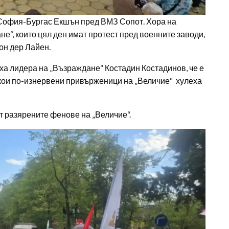
София-Бургас Екшън пред ВМЗ Сопот. Хора на
“, които цял ден имат протест пред военните заводи,
он дер Лайен.
ха лидера на „Възраждане“ Костадин Костадинов, че е
Някои по-изнервени привърженици на „Величие“ хулеха
ят разярените фенове на „Величие“.