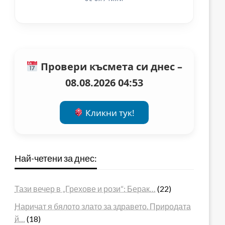
Провери късмета си днес –
08.08.2026 04:53
Кликни тук!
Най-четени за днес:
Тази вечер в „Грехове и рози“: Берак…
(22)
Наричат я бялото злато за здравето. Природата
й…
(18)