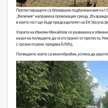
Протестиращите са блокирали подбалканския път 
„Величие“ направиха провокация срещу „Възраждане
в които гост ще бъде председателят на ЕК Урсула ф
Хората на Ивелин Михайлов се развикаха и обвини
казал на полицаите да ги отстранят от протеста. 
с грозни псувни, предава БЛИЦ.
Полицаите, които са многобройни, успяха да укрот