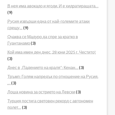
В нея има авокадо и ягоди. И е хидратиращата…
(9)
Русия извърши една от най-големите атаки
срещу…
(9)
Очаква се Мадуро да спре за кратко в
Гуантанамо
(3)
Кой има имен ден днес, 28 юни 2025 г. Честито!
(3)
Днес в „Падението на краля“: Кенан…
(3)
Тръмп: Голям напредък по отношение на Русия.
…
(3)
Лоша новина за острието на Левски
(3)
Турция постига световен рекорд с автономен
полет…
(3)