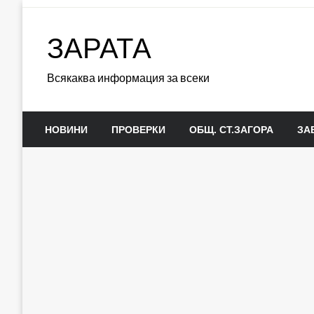
Skip
to
ЗАРАТА
content
Всякаква информация за всеки
НОВИНИ
ПРОВЕРКИ
ОБЩ. СТ.ЗАГОРА
ЗА