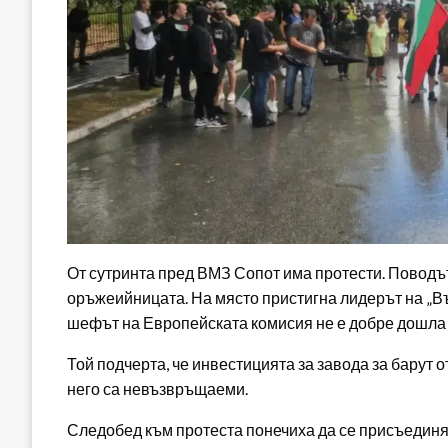
От сутринта пред ВМЗ Сопот има протести. Поводъ
оръжеийницата. На място пристигна лидерът на „Въ
шефът на Европейската комисия не е добре дошла 
Той подчерта, че инвестицията за завода за барут 
него са невъзвръщаеми.
Следобед към протеста понечиха да се присъединят