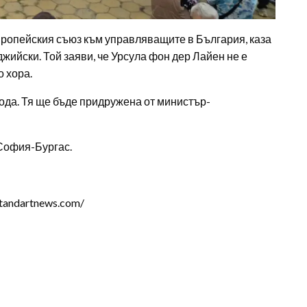
вропейския съюз към управляващите в България, каза
жийски. Той заяви, че Урсула фон дер Лайен не е
о хора.
вода. Тя ще бъде придружена от министър-
 София-Бургас.
tandartnews.com/