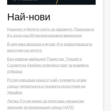
Най-нови
Наричат я бялото злато за здравето. Природата
й е дала над 80 жизненоважни минерали
В нея има авокадо и ягоди. И е хидратиращата
вкусотия на лятото
Без ядрени амбиции! Пакистан, Турция и
Саудитска Арабия сключиха пакт за взаимна
отбрана
Русия извърши една от най-големите атаки
срещу петролната и газовата индустрия на
Украйна
Литва: Русия може да използва украински
дронове за провокация срещу НАТО