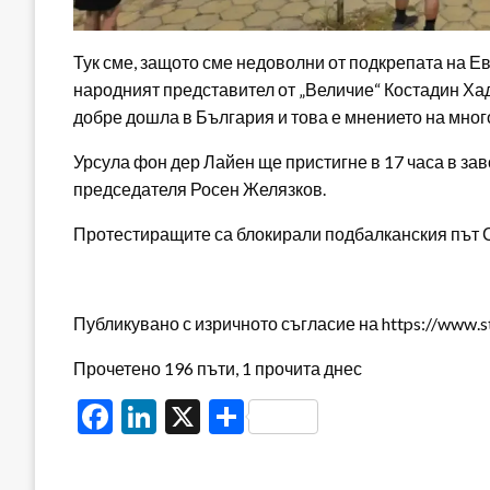
Тук сме, защото сме недоволни от подкрепата на Е
народният представител от „Величие“ Костадин Хад
добре дошла в България и това е мнението на мног
Урсула фон дер Лайен ще пристигне в 17 часа в за
председателя Росен Желязков.
Протестиращите са блокирали подбалканския път
Публикувано с изричното съгласие на https://www.s
Прочетено 196 пъти, 1 прочита днес
Facebook
LinkedIn
X
Share