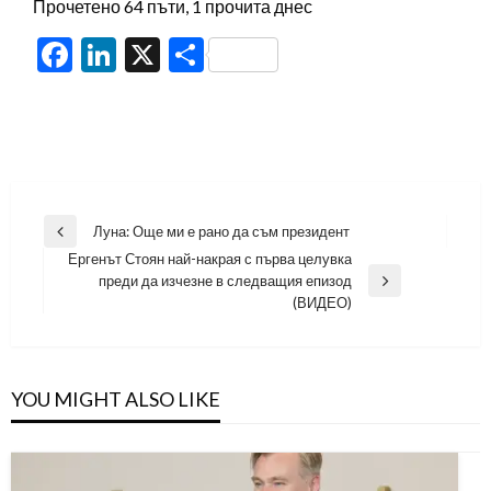
Прочетено 64 пъти, 1 прочита днес
Facebook
LinkedIn
X
Share
Навигация
Луна: Още ми е рано да съм президент
Previous
Ергенът Стоян най-накрая с първа целувка
Post
преди да изчезне в следващия епизод
Next
(ВИДЕО)
Post
YOU MIGHT ALSO LIKE