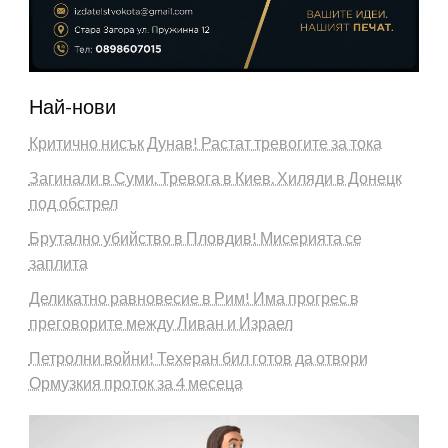
Най-нови
Критично нисък Дунав! Растат тревогите за тока
Загинали в Суми. Тревога в Киев. Хиляди в Донецк
под обстрел
Брутално убийство в Пловдив! Мисерията се
заплита
Деликатно равновесие в Рим! Има прогрес в
преговорите между Ливан и Израел
Петролни войни! Техеран бил готов да отвори
Ормузкия проток за 4 месеца