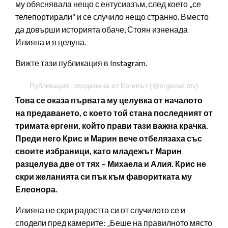
му обяснявала нещо с ентусиазъм, след което „се
телепортирали“ и се случило нещо странно. Вместо
да довърши историята обаче, Стоян изненада
Илияна и я целуна.
Вижте тази публикация в Instagram.
Публикация, споделена от Ергенът (@ergenat.btv)
Това се оказа първата му целувка от началото
на предаването, с което той стана последният от
тримата ергени, който прави тази важна крачка.
Преди него Крис и Марин вече отбелязаха със
своите избраници, като младежът Марин
разцелува две от тях – Михаела и Алия. Крис не
скри желанията си пък към фаворитката му
Елеонора.
Илияна не скри радостта си от случилото се и
сподели пред камерите: „Беше на правилното място