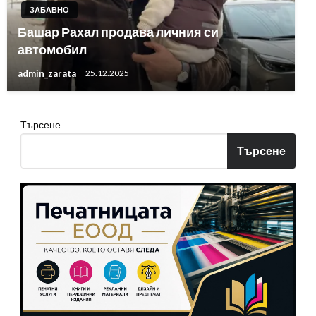
ЗАБАВНО
Башар Рахал продава личния си
автомобил
admin_zarata
25.12.2025
Търсене
Търсене