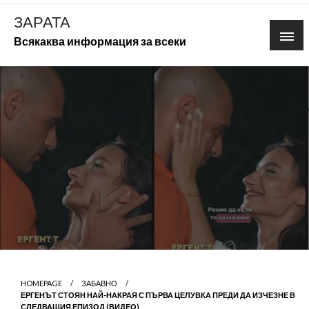
Skip
ЗАРАТА
to
Всякаква информация за всеки
content
HOMEPAGE
ЗАБАВНО
ЕРГЕНЪТ СТОЯН НАЙ-НАКРАЯ С ПЪРВА ЦЕЛУВКА ПРЕДИ ДА ИЗЧЕЗНЕ В
СЛЕДВАЩИЯ ЕПИЗОД (ВИДЕО)