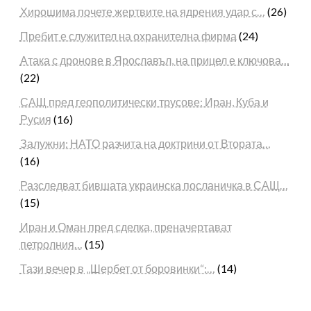
Хирошима почете жертвите на ядрения удар с…
(26)
Пребит е служител на охранителна фирма
(24)
Атака с дронове в Ярославъл, на прицел е ключова…
(22)
САЩ пред геополитически трусове: Иран, Куба и
Русия
(16)
Залужни: НАТО разчита на доктрини от Втората…
(16)
Разследват бившата украинска посланичка в САЩ…
(15)
Иран и Оман пред сделка, преначертават
петролния…
(15)
Тази вечер в „Шербет от боровинки“:…
(14)