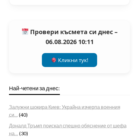
Провери късмета си днес –
06.08.2026 10:11
Кликни тук!
Най-четени за днес:
Залужни шокира Киев: Украйна изчерпа военния
си…
(40)
Доналд Тръмп поискал спешно обяснение от шефа
на…
(30)