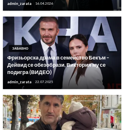
admin_zarata
16.04.2026
ЗАБАВНО
Фризьорска драма в семейство Бекъм –
Дейвид се обезобрази, Виктория му се
подигра (ВИДЕО)
admin_zarata
22.07.2025