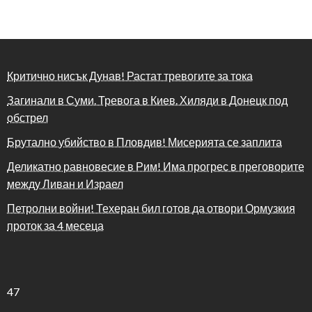
Критично нисък Дунав! Растат тревогите за тока
Загинали в Суми. Тревога в Киев. Хиляди в Донецк под
обстрел
Брутално убийство в Пловдив! Мисерията се заплита
Деликатно равновесие в Рим! Има прогрес в преговорите
между Ливан и Израел
Петролни войни! Техеран бил готов да отвори Ормузкия
проток за 4 месеца
47