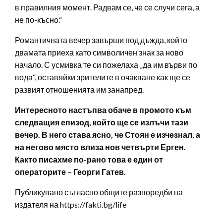
в правилния момент. Радвам се, че се случи сега, а
не по-късно.“
Романтичната вечер завърши под дъжда, който
двамата приеха като символичен знак за ново
начало. С усмивка те си пожелаха „да им върви по
вода“, оставяйки зрителите в очакване как ще се
развият отношенията им занапред.
Интересното настъпва обаче в промото към
следващия епизод, който ще се излъчи тази
вечер. В него става ясно, че Стоян е изчезнал, а
на негово място влиза нов четвърти Ерген.
Както писахме по-рано това е един от
операторите – Георги Гатев.
Публикувано съгласно общите разпоредби на
издателя на https://fakti.bg/life