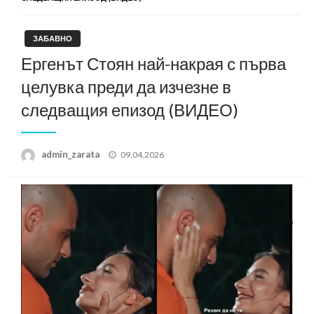
ЗАБАВНО
Ергенът Стоян най-накрая с първа
целувка преди да изчезне в
следващия епизод (ВИДЕО)
Posted
admin_zarata
09.04.2026
on