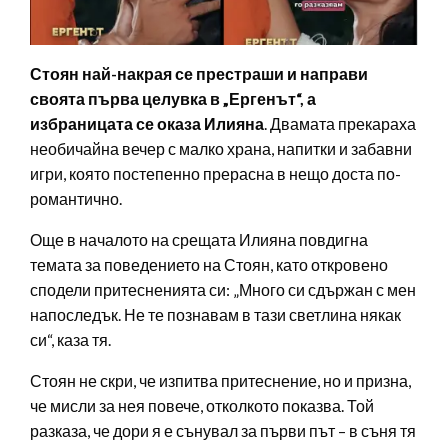
Стоян най-накрая се престраши и направи
своята първа целувка в „Ергенът“, а
избраницата се оказа Илияна
. Двамата прекараха
необичайна вечер с малко храна, напитки и забавни
игри, която постепенно прерасна в нещо доста по-
романтично.
Още в началото на срещата Илияна повдигна
темата за поведението на Стоян, като откровено
сподели притесненията си: „Много си сдържан с мен
напоследък. Не те познавам в тази светлина някак
си“, каза тя.
Стоян не скри, че изпитва притеснение, но и призна,
че мисли за нея повече, отколкото показва. Той
разказа, че дори я е сънувал за първи път – в съня тя