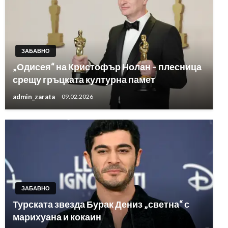
ЗАБАВНО
„Одисея“ на Кристофър Нолан – плесница
срещу гръцката културна памет
admin_zarata
09.02.2026
ЗАБАВНО
Турската звезда Бурак Дениз „светна“ с
марихуана и кокаин