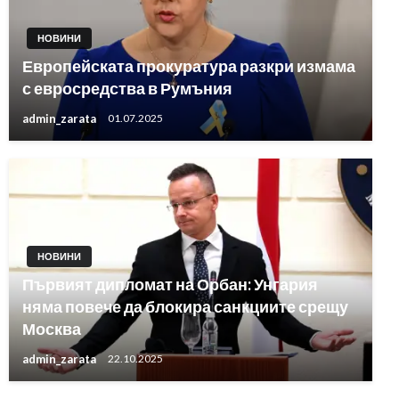
НОВИНИ
Европейската прокуратура разкри измама
с евросредства в Румъния
admin_zarata
01.07.2025
НОВИНИ
Първият дипломат на Орбан: Унгария
няма повече да блокира санкциите срещу
Москва
admin_zarata
22.10.2025