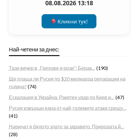
08.08.2026 13:18
Кликни тук!
Най-четени за днес:
Тази вечер в „Грехове и рози“: Берак…
(190)
Ще плаща ли Русия по $20 милиарда репарации на
година?
(74)
Ескалация в Украйна: Ракетен удар по Киев и…
(47)
Русия извърши една от най-големите атаки срещу…
(41)
Наричат я бялото злато за здравето. Природата й…
(28)