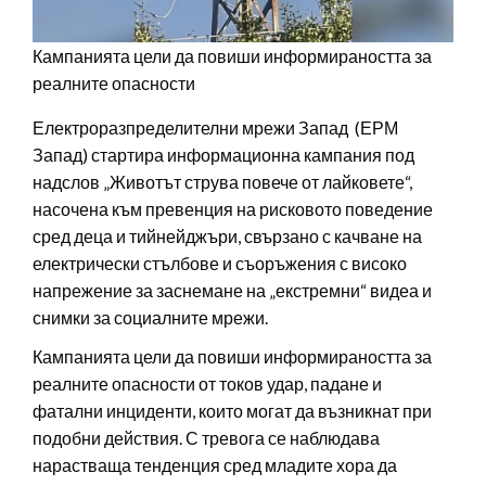
Кампанията цели да повиши информираността за
реалните опасности
Електроразпределителни мрежи Запад (ЕРМ
Запад) стартира информационна кампания под
надслов „Животът струва повече от лайковете“,
насочена към превенция на рисковото поведение
сред деца и тийнейджъри, свързано с качване на
електрически стълбове и съоръжения с високо
напрежение за заснемане на „екстремни“ видеа и
снимки за социалните мрежи.
Кампанията цели да повиши информираността за
реалните опасности от токов удар, падане и
фатални инциденти, които могат да възникнат при
подобни действия. С тревога се наблюдава
нарастваща тенденция сред младите хора да