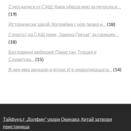
След натиск от САЩ: Киев обеща мир за петрола в…
(19)
Исторически завой: Колумбия с нов лидер и…
(18)
Сенатът на САЩ прие „Закона Греъм“ за санкции…
(18)
Без ядрени амбиции! Пакистан, Турция и
Саудитска…
(15)
В нея има авокадо и ягоди. И е хидратиращата…
(14)
Тайфунът „Долфин“ удари Окинава, Китай затвори
пристанища