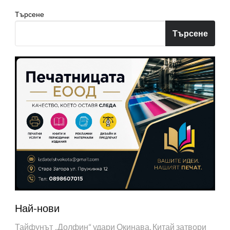
Търсене
Търсене
Най-нови
Тайфунът „Долфин“ удари Окинава, Китай затвори