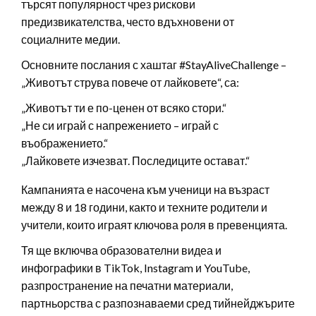
търсят популярност чрез рискови
предизвикателства, често вдъхновени от
социалните медии.
Основните послания с хаштаг #StayAliveChallenge –
„Животът струва повече от лайковете“, са:
„Животът ти е по-ценен от всяко стори.“
„Не си играй с напрежението – играй с
въображението.“
„Лайковете изчезват. Последиците остават.“
Кампанията е насочена към ученици на възраст
между 8 и 18 години, както и техните родители и
учители, които играят ключова роля в превенцията.
Тя ще включва образователни видеа и
инфографики в TikTok, Instagram и YouTube,
разпространение на печатни материали,
партньорства с разпознаваеми сред тийнейджърите