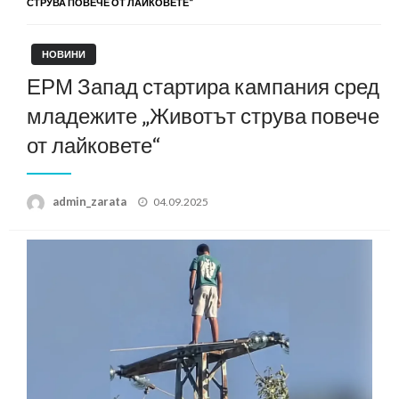
СТРУВА ПОВЕЧЕ ОТ ЛАЙКОВЕТЕ“
НОВИНИ
ЕРМ Запад стартира кампания сред
младежите „Животът струва повече
от лайковете“
Posted
admin_zarata
04.09.2025
on