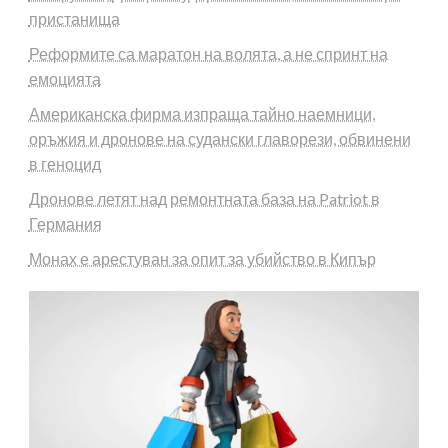
пристанища
Реформите са маратон на волята, а не спринт на
емоцията
Американска фирма изпраща тайно наемници,
оръжия и дронове на судански главорези, обвинени
в геноцид
Дронове летят над ремонтната база на Patriot в
Германия
Монах е арестуван за опит за убийство в Кипър