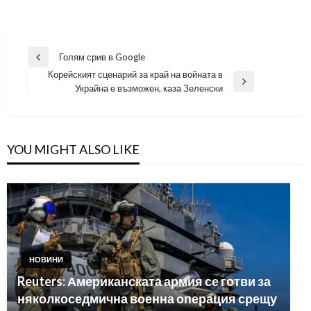
Навигация
Голям срив в Google
Previous
Корейският сценарий за край на войната в
Post
Next
Украйна е възможен, каза Зеленски
Post
YOU MIGHT ALSO LIKE
НОВИНИ
Reuters: Американската армия се готви за
няколкоседмична военна операция срещу