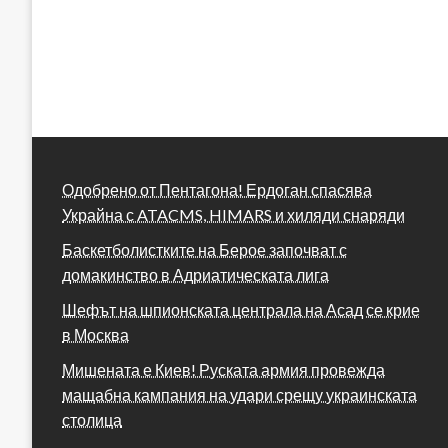
Одобрено от Пентагона! Ердоган спасява
Украйна с ATACMS, HIMARS и хиляди снаряди
Баскетболистките на Берое започват с
домакинство в Адриатическата лига
Шефът на шпионската централа на Асад се крие
в Москва
Мишената е Киев! Руската армия провежда
мащабна кампания на удари срещу украинската
столица