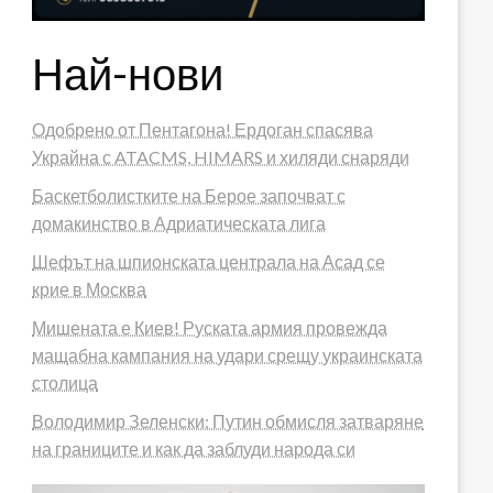
Най-нови
Одобрено от Пентагона! Ердоган спасява
Украйна с ATACMS, HIMARS и хиляди снаряди
Баскетболистките на Берое започват с
домакинство в Адриатическата лига
Шефът на шпионската централа на Асад се
крие в Москва
Мишената е Киев! Руската армия провежда
мащабна кампания на удари срещу украинската
столица
Володимир Зеленски: Путин обмисля затваряне
на границите и как да заблуди народа си