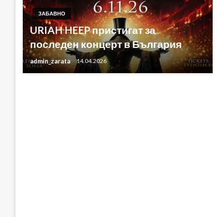
ЗАБАВНО
URIAH HEEP пристигат за
последен концерт в България
admin_zarata
14.04.2026