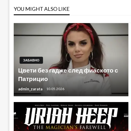
YOU MIGHT ALSO LIKE
ЗАБАВНО
Цвети без гадже след фиаското с
Патрицио
admin_zarata
10.05.2026