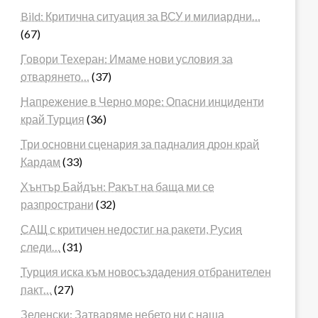
Bild: Критична ситуация за ВСУ и милиардни…
(67)
Говори Техеран: Имаме нови условия за
отварянето…
(37)
Напрежение в Черно море: Опасни инциденти
край Турция
(36)
Три основни сценария за падналия дрон край
Кардам
(33)
Хънтър Байдън: Ракът на баща ми се
разпространи
(32)
САЩ с критичен недостиг на ракети, Русия
следи…
(31)
Турция иска към новосъздадения отбранителен
пакт…
(27)
Зеленски: Затваряме небето ни с наша