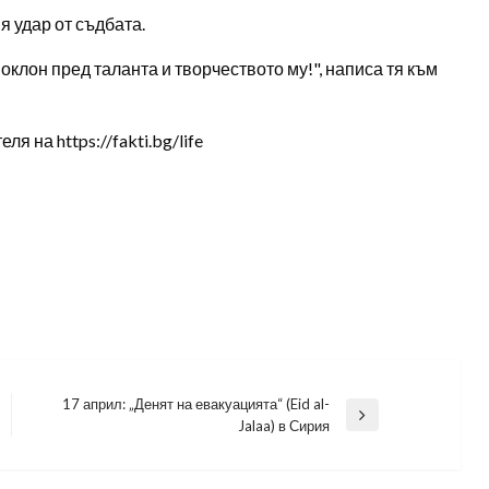
 удар от съдбата.
клон пред таланта и творчеството му!", написа тя към
 на https://fakti.bg/life
17 април: „Денят на евакуацията“ (Eid al-
Next
Jalaa) в Сирия
Post