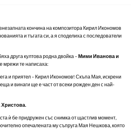
– внезапната кончина на композитора Кирил Икономов
нованията и тъгата си, а я споделиха с последователи
бяха друга култова родна двойка –
Мими Иванова и
е мрежи те написаха:
ега и приятел – Кирил Икономов! Скъпа Мая, искрени
еща и винаги ще е част от всеки рожден ден с най-
 Христова.
оста ѝ бе придружен със снимка от щастлив момент,
лючително опечалената му съпруга Мая Нешкова, която