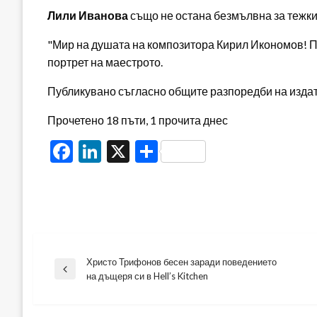
Лили Иванова
също не остана безмълвна за тежкия
"Мир на душата на композитора Кирил Икономов! По
портрет на маестрото.
Публикувано съгласно общите разпоредби на издателя
Прочетено 18 пъти, 1 прочита днес
Facebook
LinkedIn
X
Share
Христо Трифонов бесен заради поведението
Навигация
Previous
на дъщеря си в Hell’s Kitchen
Post