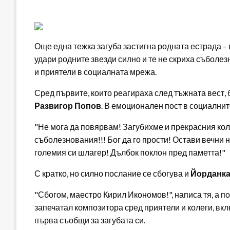
Още една тежка загуба застигна родната естрада 
удари родните звезди силно и те не скриха съболез
и приятели в социалната мрежа.
Сред първите, които реагираха след тъжната вест, 
Развигор Попов
. В емоционален пост в социалнит
"Не мога да повярвам! Загубихме и прекрасния кол
съболезнования!!! Бог да го прости! Остави вечни н
големия си шлагер! Дълбок поклон пред паметта!"
С кратко, но силно послание се сбогува и
Йорданка
"Сбогом, маестро Кирил Икономов!", написа тя, а п
запечатал композитора сред приятели и колеги, вк
първа съобщи за загубата си.